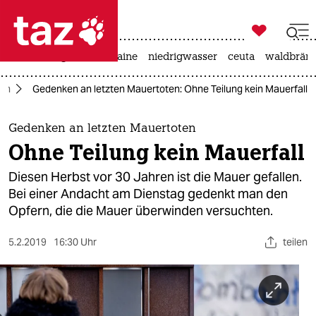

taz zahl ich
hitze
krieg in der ukraine
niedrigwasser
ceuta
waldbrän

taz zahl ich
lin
Gedenken an letzten Mauertoten: Ohne Teilung kein Mauerfall
taz zahl ich
themen
Gedenken an letzten Mauertoten
Ohne Teilung kein Mauerfall
politik
Diesen Herbst vor 30 Jahren ist die Mauer gefallen.
öko
Bei einer Andacht am Dienstag gedenkt man den
Opfern, die die Mauer überwinden versuchten.
gesellschaft
5.2.2019
16:30 Uhr
teilen
kultur
sport