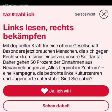
ePaper Login
taz
zahl ich
Gerade nicht

Downloads für Abonnierende
Links lesen, rechts
bekämpfen
© 2026 taz Verlags und Vertriebs GmbH
Alle Rechte vorbehalten. Bei rechtlichen Fragen oder für Genehmigungen
Mit doppelter Kraft für eine offene Gesellschaft!
wenden Sie sich bitte an
lizenzen@taz.de
Besonders jetzt brauchen Menschen, die sich gegen
Rechtsextremismus einsetzen, unsere Solidarität.
Daher gehen 50 Prozent der Einnahmen aus
Feedback
Redaktionsstatut
Kommune-Richtlinien
KI-
Neuanmeldungen an „Alles beginnt im Zentrum“ –
eine Kampagne, die bedrohte linke Kulturzentren
Leitlinie
Informant
Datenschutz
Impressum
AGB
und Jugendorte unterstützt. Sind Sie dabei?
Seitenwende
Einwilligungen widerrufen (Ads)

Ja, ich will
Schon dabei!