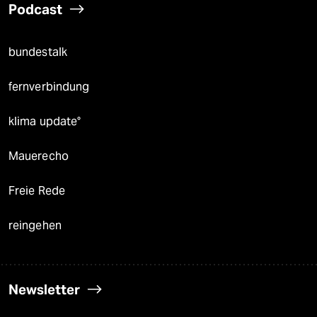
Podcast
bundestalk
fernverbindung
klima update°
Mauerecho
Freie Rede
reingehen
Newsletter