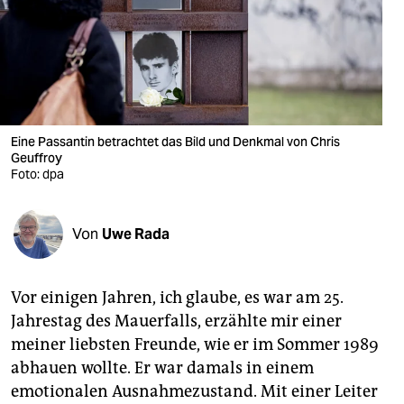
berlin
nord
wahrheit
verlag
Eine Passantin betrachtet das Bild und Denkmal von Chris
verlag
Geuffroy
Foto: dpa
veranstaltungen
shop
Von
Uwe Rada
fragen & hilfe
Vor einigen Jahren, ich glaube, es war am 25.
unterstützen
Jahrestag des Mauer­falls, erzählte mir einer
abo
meiner liebsten Freunde, wie er im Sommer 1989
abhauen wollte. Er war damals in einem
genossenschaft
emotionalen Ausnahmezustand. Mit einer Leiter