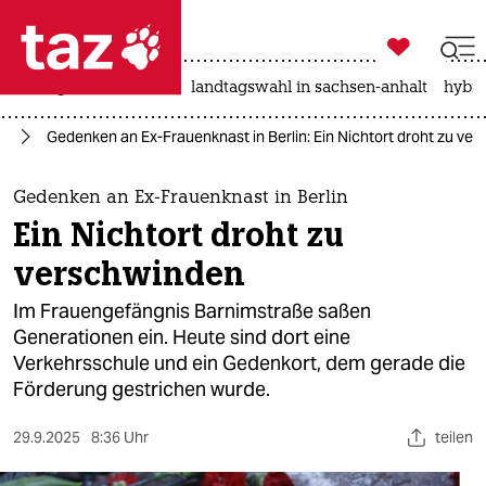

taz zahl ich
niedrigwasser
rente
landtagswahl in sachsen-anhalt
hybri

taz zahl ich
te
Gedenken an Ex-Frauenknast in Berlin: Ein Nichtort droht zu ve
taz zahl ich
themen
Gedenken an Ex-Frauenknast in Berlin
Ein Nichtort droht zu
politik
verschwinden
öko
Im Frauengefängnis Barnimstraße saßen
Generationen ein. Heute sind dort eine
gesellschaft
Verkehrsschule und ein Gedenkort, dem gerade die
Förderung gestrichen wurde.
kultur
sport
29.9.2025
8:36 Uhr
teilen