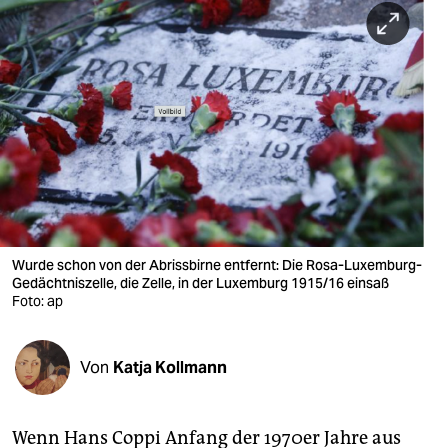
berlin
nord
wahrheit
verlag
verlag
veranstaltungen
shop
Wurde schon von der Abrissbirne entfernt: Die Rosa-Luxem­burg-
Gedächtniszelle, die Zelle, in der Luxemburg 1915/16 ­einsaß
fragen & hilfe
Foto: ap
unterstützen
Von
Katja Kollmann
abo
genossenschaft
Wenn Hans Coppi Anfang der 1970er Jahre aus