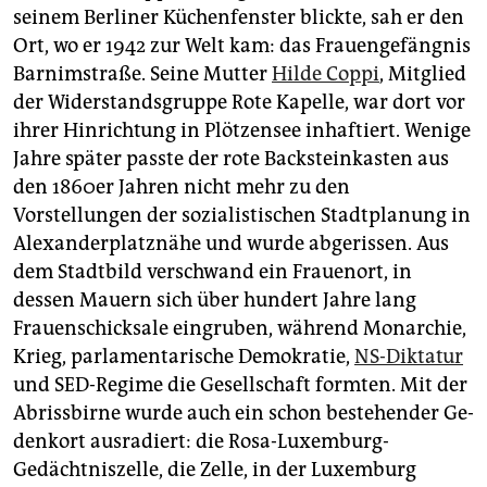
epaper login
seinem Berliner Küchenfenster blickte, sah er den
Ort, wo er 1942 zur Welt kam: das Frauengefängnis
Barnimstraße. Seine Mutter
Hilde Coppi
, Mitglied
der Widerstandsgruppe Rote Kapelle, war dort vor
ihrer Hinrichtung in Plötzensee inhaftiert. Wenige
Jahre später passte der rote Backsteinkasten aus
den 1860er Jahren nicht mehr zu den
Vorstellungen der sozialistischen Stadtplanung in
Alexanderplatznähe und wurde abgerissen. Aus
dem Stadtbild verschwand ein Frauenort, in
dessen Mauern sich über hundert Jahre lang
Frauenschicksale eingruben, während Monarchie,
Krieg, parlamentarische Demokratie,
NS-Diktatur
und SED-Regime die Gesellschaft formten. Mit der
Abrissbirne wurde auch ein schon bestehender Ge­
denk­ort ausradiert: die Rosa-Luxem­burg-
Gedächtniszelle, die Zelle, in der Luxemburg