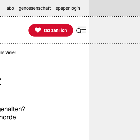
abo
genossenschaft
epaper login

taz zahl ich
taz zahl ich
s Visier
t
gehalten?
ehörde