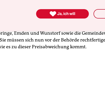
 sich dabei um den Energieversorger EWE und ein

Ja, ich will
n. Das sind die Stadtwerke Schneverdingen-Neu
Rinteln, Osnabrück, Georgsmarienhütte, Leine-So
pringe, Emden und Wunstorf sowie die Gemeind
Sie müssen sich nun vor der Behörde rechtfertig
wie es zu dieser Preisabweichung kommt.