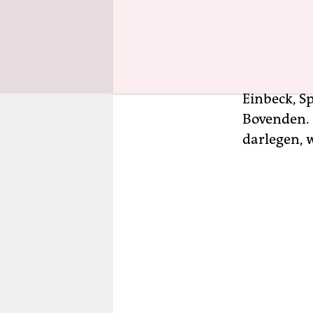
Es handelt
Stadtwerke
Northeim, 
Einbeck, S
Bovenden. 
darlegen, 