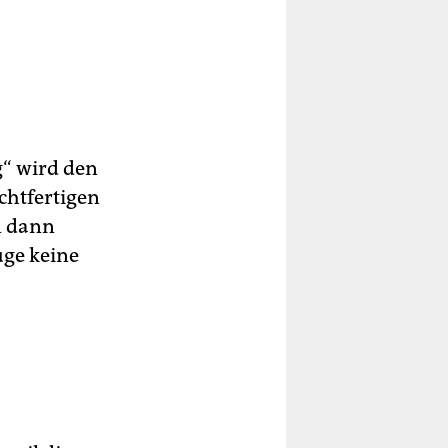
g“ wird den
chtfertigen
n dann
uge keine