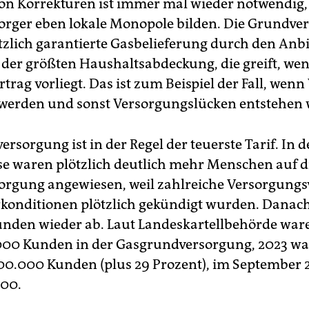
von Korrekturen ist immer mal wieder notwendig, 
rger eben lokale Monopole bilden. Die Grundve
etzlich garantierte Gasbelieferung durch den Anbi
 der größten Haushaltsabdeckung, die greift, we
trag vorliegt. Das ist zum Beispiel der Fall, wenn
werden und sonst Versorgungslücken entstehen
rsorgung ist in der Regel der teuerste Tarif. In d
se waren plötzlich deutlich mehr Menschen auf d
rgung angewiesen, weil zahlreiche Versorgungs
konditionen plötzlich gekündigt wurden. Danach
unden wieder ab. Laut Landeskartellbehörde war
00 Kunden in der Gasgrundversorgung, 2023 wa
800.000 Kunden (plus 29 Prozent), im September 
000.