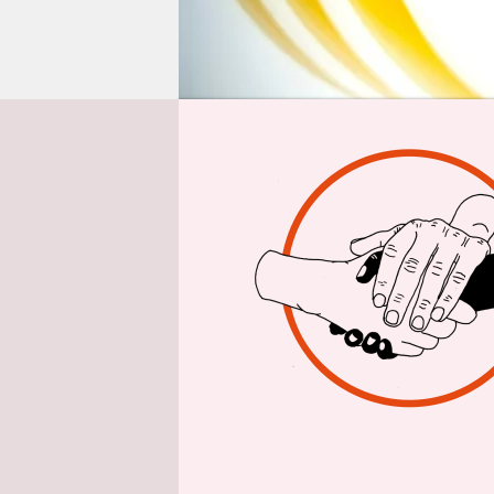
epaper login
Aus
Die Landes
Gasgrundve
von 2021 b
Behörde da
Preise im 
Durchschni