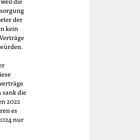
weil die
rsorgung
eter der
nn kein
 Verträge
 würden.
er
iese
verträge
 sank die
en 2022
ren es
2024 nur