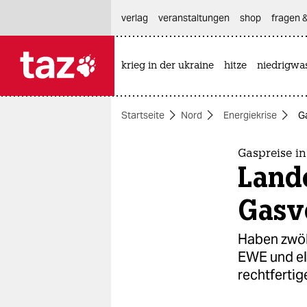
hautnavigation anspringen
hauptinhalt anspringen
footer anspringen
verlag
veranstaltungen
shop
fragen &
krieg in der ukraine
hitze
niedrigwa

taz zahl ich
taz zahl ich
Startseite
Nord
Energiekrise
G
themen
politik
Gaspreise i
Land
öko
Gasve
gesellschaft
Haben zwöl
kultur
EWE und el
rechtfertig
sport