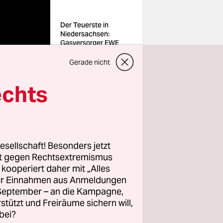
Der Teuerste in
Niedersachsen:
Gasversorger EWE
aus Oldenburg
Foto: Hauke-Christian
Gerade nicht
Dittrichs/dpa
echts
esellschaft! Besonders jetzt
rt gegen Rechtsextremismus
rgiekrise
z kooperiert daher mit „Alles
t die
ller Einnahmen aus Anmeldungen
. September – an die Kampagne,
en die
rstützt und Freiräume sichern will,
 über dem
bei?