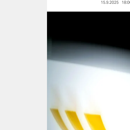
berlin
15.9.2025
18:0
nord
wahrheit
verlag
verlag
veranstaltungen
shop
fragen & hilfe
unterstützen
abo
genossenschaft