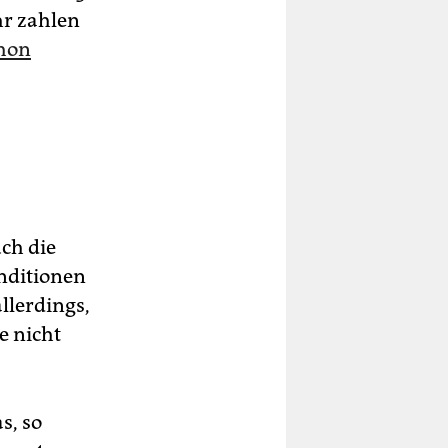
hr zahlen
chon
ch die
nditionen
llerdings,
e nicht
s, so