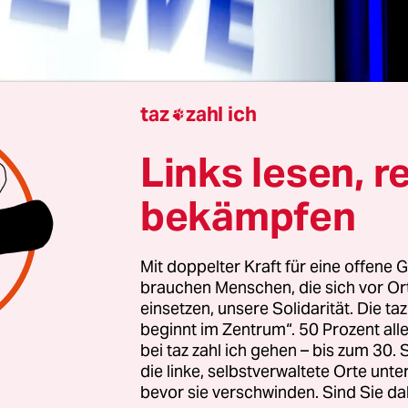
taz
zahl ich

Links lesen, r
 Hannover
Nadine Conti
bekämpfen
Mit doppelter Kraft für eine offene G
kartellbehörde Niedersachsen hat die
brauchen Menschen, die sich vor O
rsorgungspreise vor, während und nach der Ene
einsetzen, unsere Solidarität. Die ta
is 2024 untersucht. Bei zwölf Grundversorgern ha
beginnt im Zentrum“. 50 Prozent a
bei taz zahl ich gehen – bis zum 30
bei „Auffälligkeiten“ ausgemacht. Bei ihnen lieg
die linke, selbstverwaltete Orte unte
September 2024 immer noch mehr als 20 Prozent
bevor sie verschwinden. Sind Sie da
tt.