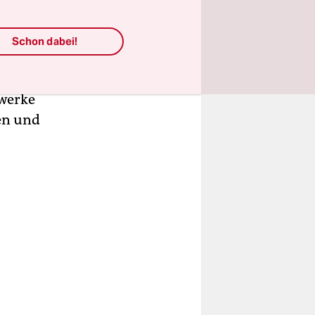
e Reihe von
Schon dabei!
enkirchen,
lling,
ewerke
en und