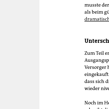
musste der
als beim g
dramatisch
Untersch
Zum Teil e
Ausgangspo
Versorger 
eingekauft
dass sich 
wieder nive
Noch im He