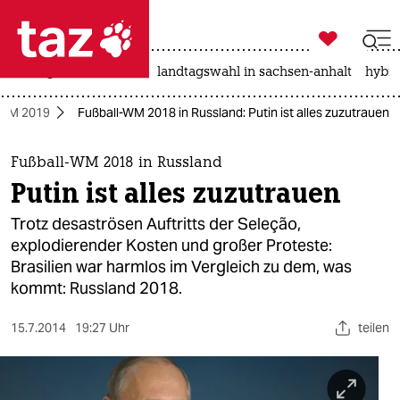

taz zahl ich
niedrigwasser
rente
landtagswahl in sachsen-anhalt
hybri

taz zahl ich
-WM 2019
Fußball-WM 2018 in Russland: Putin ist alles zuzutrauen
taz zahl ich
themen
Fußball-WM 2018 in Russland
Putin ist alles zuzutrauen
politik
Trotz desaströsen Auftritts der Seleção,
öko
explodierender Kosten und großer Proteste:
Brasilien war harmlos im Vergleich zu dem, was
gesellschaft
kommt: Russland 2018.
kultur
15.7.2014
19:27 Uhr
teilen
sport