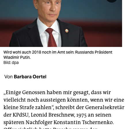
berlin
nord
wahrheit
verlag
verlag
Wird wohl auch 2018 noch im Amt sein: Russlands Präsident
Wladimir Putin.
veranstaltungen
Bild: dpa
shop
Von
Barbara Oertel
fragen & hilfe
„Einige Genossen haben mir gesagt, dass wir
unterstützen
vielleicht noch aussteigen könnten, wenn wir eine
kleine Strafe zahlen“, schreibt der Generalsekretär
abo
der KPdSU, Leonid Breschnew, 1975 an seinen
genossenschaft
späteren Nachfolger Konstantin Tschernenko.