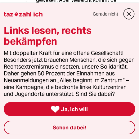
gewesen. Aber vielleicht kommt der
ja noch, lassen wir uns überraschen.
taz
zahl ich
Gerade nicht

Links lesen, rechts
90191 (Profil gelöscht)
9G
bekämpfen
16.07.2014
,
12:45 Uhr
@Der_Peter:
Mit doppelter Kraft für eine offene Gesellschaft!
Naja. Diese Länder ziehen lediglich
Besonders jetzt brauchen Menschen, die sich gegen
dasselbe Ding auf ihre Art durch. Der
Rechtsextremismus einsetzen, unsere Solidarität.
kleine Mann bleibt auch da der Depp
Daher gehen 50 Prozent der Einnahmen aus
und Umwelt, Gesellschaft und
Neuanmeldungen an „Alles beginnt im Zentrum“ –
sozialer Frieden auf der Strecke.
eine Kampagne, die bedrohte linke Kulturzentren
und Jugendorte unterstützt. Sind Sie dabei?
H.-G- S.
HS

Ja, ich will
15.07.2014
,
23:49 Uhr
@Der_Peter:
Schon dabei!
Und?- Was meinst du denn, in welche
geistig abschätzige Richtung die