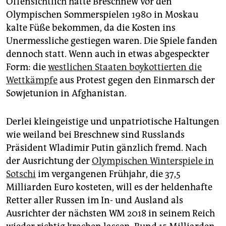
Offensichtlich hatte Breschnew vor den
epaper login
Olympischen Sommerspielen 1980 in Moskau
kalte Füße bekommen, da die Kosten ins
Unermessliche gestiegen waren. Die Spiele fanden
dennoch statt. Wenn auch in etwas abgespeckter
Form: die
westlichen Staaten boykottierten die
Wettkämpfe
aus Protest gegen den Einmarsch der
Sowjetunion in Afghanistan.
Derlei kleingeistige und unpatriotische Haltungen
wie weiland bei Breschnew sind Russlands
Präsident Wladimir Putin gänzlich fremd. Nach
der Ausrichtung der
Olympischen Winterspiele in
Sotschi
im vergangenen Frühjahr, die 37,5
Milliarden Euro kosteten, will es der heldenhafte
Retter aller Russen im In- und Ausland als
Ausrichter der nächsten WM 2018 in seinem Reich