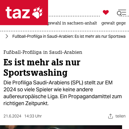

taz zahl ich
hitze
surfen
landtagswahl in sachsen-anhalt
gewalt gegen

taz zahl ich
24
Fußball-Profiliga in Saudi-Arabien: Es ist mehr als nur Sportswas
taz zahl ich
themen
Fußball-Profiliga in Saudi-Arabien
Es ist mehr als nur
politik
Sportswashing
öko
Die Profiliga Saudi-Arabiens (SPL) stellt zur EM
2024 so viele Spieler wie keine andere
gesellschaft
außereuropäische Liga​. Ein Propagandamittel zum
richtigen Zeitpunkt.
kultur
sport
21.6.2024
14:33 Uhr
teilen