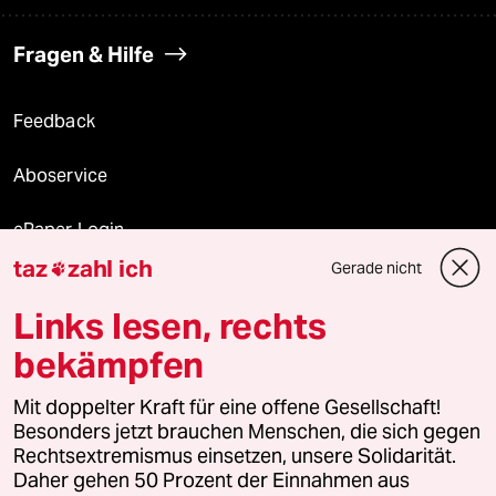
Fragen & Hilfe
Feedback
Aboservice
ePaper Login
taz
zahl ich
Gerade nicht

Downloads für Abonnierende
Links lesen, rechts
bekämpfen
© 2026 taz Verlags und Vertriebs GmbH
Alle Rechte vorbehalten. Bei rechtlichen Fragen oder für Genehmigungen
Mit doppelter Kraft für eine offene Gesellschaft!
wenden Sie sich bitte an
lizenzen@taz.de
Besonders jetzt brauchen Menschen, die sich gegen
Rechtsextremismus einsetzen, unsere Solidarität.
Daher gehen 50 Prozent der Einnahmen aus
Feedback
Redaktionsstatut
Kommune-Richtlinien
KI-