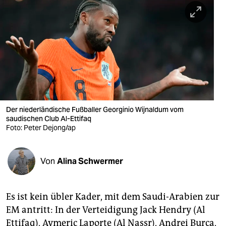
berlin
nord
wahrheit
verlag
verlag
veranstaltungen
Der niederländische Fußballer Georginio Wijnaldum vom
saudischen Club Al-Ettifaq
shop
Foto: Peter Dejong/ap
fragen & hilfe
Von
Alina Schwermer
unterstützen
abo
Es ist kein übler Kader, mit dem Saudi-Arabien zur
genossenschaft
EM antritt: In der Verteidigung Jack Hendry (Al
Ettifaq), Aymeric Laporte (Al Nassr), Andrei Burca,