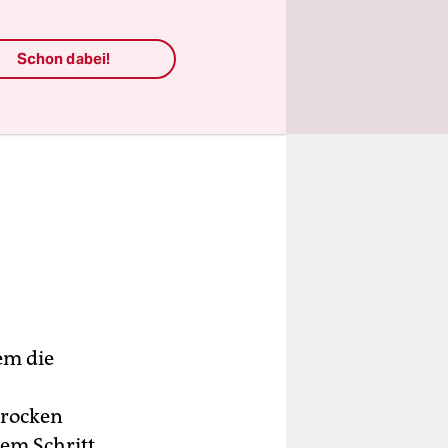
Schon dabei!
em die
trocken
dem Schritt