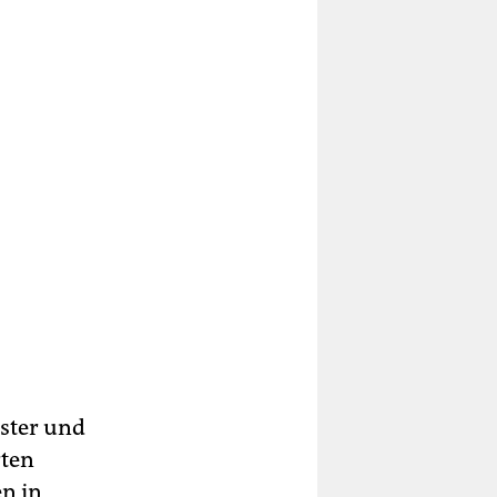
rster und
rten
en in