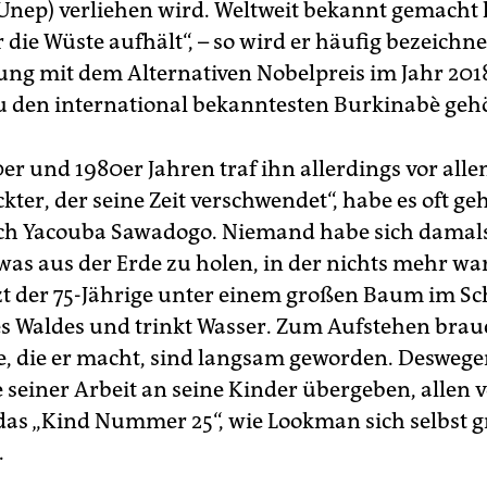
Unep) verliehen wird. Weltweit bekannt gemacht 
die Wüste aufhält“, – so wird er häufig bezeichnet
ng mit dem Alternativen Nobelpreis im Jahr 201
zu den international bekanntesten Burkinabè geh
er und 1980er Jahren traf ihn allerdings vor alle
kter, der seine Zeit verschwendet“, habe es oft ge
ich Yacouba Sawadogo. Niemand habe sich damals
was aus der Erde zu holen, in der nichts mehr war
sitzt der 75-Jährige unter einem großen Baum im S
s Waldes und trinkt Wasser. Zum Aufstehen brauch
te, die er macht, sind langsam geworden. Deswege
e seiner Arbeit an seine Kinder übergeben, allen 
as „Kind Nummer 25“, wie Lookman sich selbst 
.