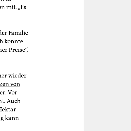
n mit. „Es
er Familie
ch konnte
er Preise“,
mer wieder
zen von
er. Vor
ht. Auch
Hektar
ng kann