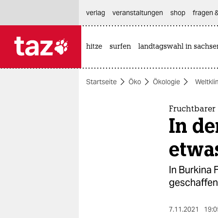
hautnavigation anspringen
hauptinhalt anspringen
footer anspringen
verlag
veranstaltungen
shop
fragen &
hitze
surfen
landtagswahl in sachse

taz zahl ich
taz zahl ich
Startseite
Öko
Ökologie
Weltkl
themen
politik
Fruchtbarer
In d
öko
etwa
gesellschaft
In Burkina
kultur
geschaffen.
sport
7.11.2021
19:0