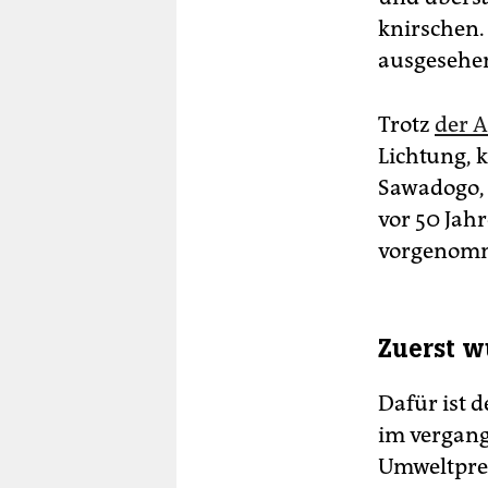
knirschen.
ausgesehen
Trotz
der 
Lichtung, 
Sawadogo, 
vor 50 Jah
vorgenomm
Zuerst w
Dafür ist d
im vergang
Umweltprei