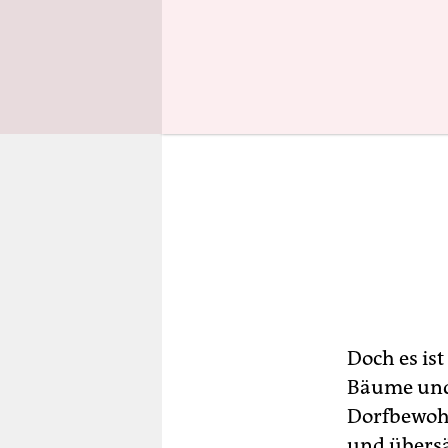
Doch es is
Bäume und 
Dorfbewohn
und übersä