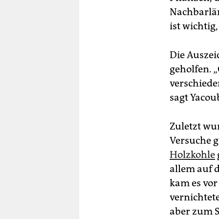
Nachbarlän
ist wichtig,
Die Auszei
geholfen. 
verschiede
sagt Yacou
Zuletzt wu
Versuche g
Holzkohle
allem auf 
kam es vor
vernichtet
aber zum S