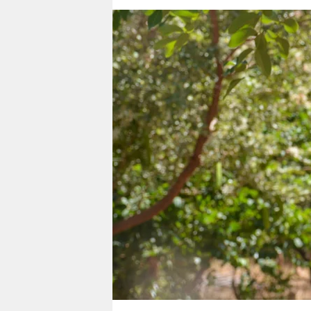
berlin
nord
wahrheit
verlag
verlag
veranstaltungen
shop
fragen & hilfe
unterstützen
abo
genossenschaft