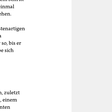
einmal
ehen.
stenartigen
a
o, bis er
e sich
, zuletzt
, einem
inten