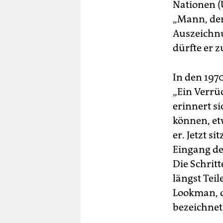
Nationen (
„Mann, der 
Auszeichnu
dürfte er 
In den 1970
„Ein Verrüc
erinnert s
können, et
er. Jetzt 
Eingang de
Die Schrit
längst Teil
Lookman, d
bezeichnet