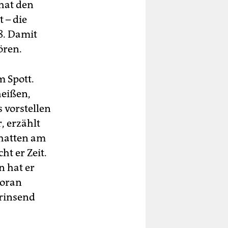
hat den
 – die
8. Damit
ören.
m Spott.
heißen,
 vorstellen
, erzählt
chatten am
t er Zeit.
n hat er
voran
grinsend