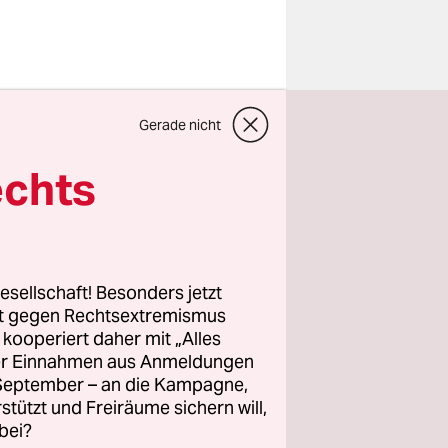
n Blatt
n Baum es
Gerade nicht
e ihm
echts
ourga. Das
westen von
esellschaft! Besonders jetzt
nd in den
rt gegen Rechtsextremismus
e Gräser
z kooperiert daher mit „Alles
 den Norden
ller Einnahmen aus Anmeldungen
. September – an die Kampagne,
zigartig.
rstützt und Freiräume sichern will,
bei?