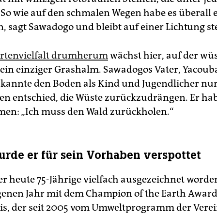
 So wie auf den schmalen Wegen habe es überall 
, sagt Sawadogo und bleibt auf einer Lichtung st
Artenvielfalt drumherum
wächst hier, auf der wü
kein einziger Grashalm. Sawadogos Vater, Yacoub
kannte den Boden als Kind und Jugendlicher nur s
ren entschied, die Wüste zurückzudrängen. Er hab
en: „Ich muss den Wald zurückholen.“
urde er für sein Vorhaben verspottet
er heute 75-Jährige vielfach ausgezeichnet worden
enen Jahr mit dem Champion of the Earth Award
s, der seit 2005 vom Umweltprogramm der Vere