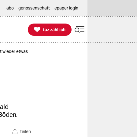
abo
genossenschaft
epaper login

taz zahl ich
taz zahl ich
t wieder etwas
ald
 Böden.
teilen