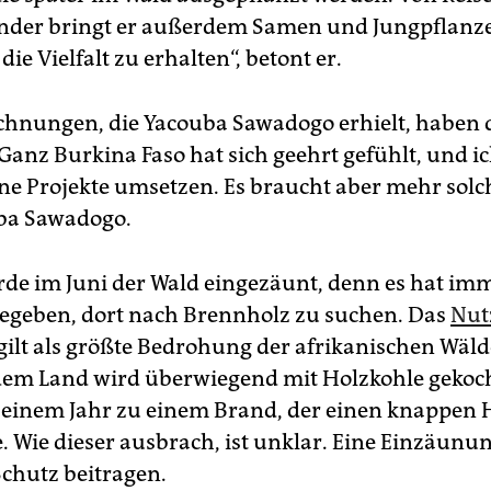
der bringt er außerdem Samen und Jungpflanze
 die Vielfalt zu erhalten“, betont er.
chnungen, die Yacouba Sawadogo erhielt, haben d
„Ganz Burkina Faso hat sich geehrt gefühlt, und i
ne Projekte umsetzen. Es braucht aber mehr solch
ba Sawadogo.
rde im Juni der Wald eingezäunt, denn es hat im
egeben, dort nach Brennholz zu suchen. Das
Nut
gilt als größte Bedrohung der afrikanischen Wäld
dem Land wird überwiegend mit Holzkohle gekoc
 einem Jahr zu einem Brand, der einen knappen 
e. Wie dieser ausbrach, ist unklar. Eine Einzäunu
chutz beitragen.