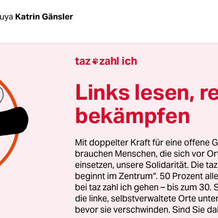
uya
Katrin Gänsler
er bleibt Yacouba Sawadogo stehen. Er nimmt ei
taz
zahl ich
eigefinger und Daumen und erklärt, um welche

lt, wie häufig er vorkommt und welche Heilkräft
Links lesen, r
 werden. Sawadogo führt durch einen Wald in G
t an die Provinzhauptstadt Ouahigouya im Nord
bekämpfen
so
.
Mit doppelter Kraft für eine offene G
 Hektar großen Gelände der Familie Sawadogo si
brauchen Menschen, die sich vor O
n Jahrzehnten 96 verschiedene Baum­arten sowi
einsetzen, unsere Solidarität. Die ta
her gepflanzt worden. Der Wald gilt deshalb für
beginnt im Zentrum“. 50 Prozent a
bei taz zahl ich gehen – bis zum 30
 Faso, wohl aber auch für das ganze Land, als ein
die linke, selbstverwaltete Orte unte
bevor sie verschwinden. Sind Sie da