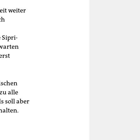
it weiter
ch
 Sipri-
rwarten
erst
ischen
zu alle
 soll aber
halten.