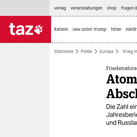
hautnavigation anspringen
hauptinhalt anspringen
footer anspringen
verlag
veranstaltungen
shop
fragen &
katzen
usa unter trump
hitze
nied

taz zahl ich
taz zahl ich
Startseite
Politik
Europa
Krieg i
themen
politik
Friedensfors
Atom
öko
Absc
gesellschaft
Die Zahl ei
kultur
Jahresberic
und Russla
sport