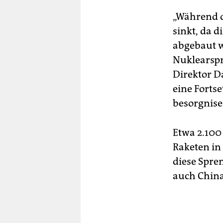
„Während d
sinkt, da d
abgebaut w
Nuklearspre
Direktor D
eine Forts
besorgnise
Etwa 2.100
Raketen in
diese Spre
auch China