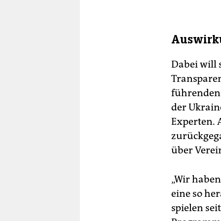
Auswirku
Dabei will 
Transparen
führenden
der Ukrain
Experten. 
zurückgeg
über Vere
„Wir habe
eine so he
spielen sei