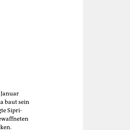
 Januar
a baut sein
te Sipri-
ewaffneten
cken.