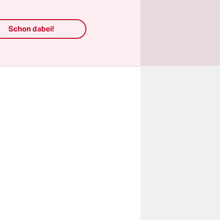
 und
 befand
Schon dabei!