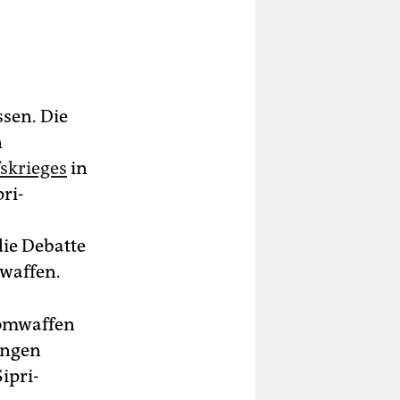
ssen. Die
n
skrieges
in
ri-
ie Debatte
waffen.
tomwaffen
ungen
Sipri-