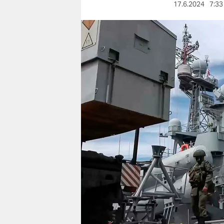
berlin
17.6.2024
7:33
nord
wahrheit
verlag
verlag
veranstaltungen
shop
fragen & hilfe
unterstützen
abo
genossenschaft