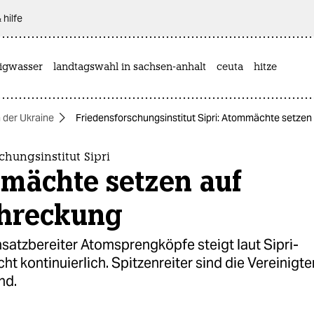
 hilfe
rigwasser
landtagswahl in sachsen-anhalt
ceuta
hitze
n der Ukraine
Friedensforschungsinstitut Sipri: Atommächte setze
chungsinstitut Sipri
mächte setzen auf
hreckung
nsatzbereiter Atomsprengköpfe steigt laut Sipri-
ht kontinuierlich. Spitzenreiter sind die Vereinigt
nd.