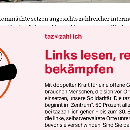
Atommächte setzen angesichts zahlreicher interna
verstärkt auf eine nukleare Abschreckung. Die An
eiten Atomsprengköpfe steigt kontinuierlich, wie
taz
zahl ich

veröffentlichten Jahresbericht des Stockholmer
Links lesen, r
rschungsinstituts Sipri hervorgeht. Zwar würden
te Sprengköpfe demontiert und die weltweite Zah
bekämpfen
 sinke seit Jahrzehnten. Zugleich würden aber
e einsatzfähig gehalten.
Mit doppelter Kraft für eine offene G
brauchen Menschen, die sich vor O
nzahl der in der Entwicklung befindlichen Kernw
einsetzen, unsere Solidarität. Die ta
 zugenommen, da Staaten verstärkt auf nukleare
beginnt im Zentrum“. 50 Prozent a
ng setzen. Vom weltweiten Gesamtbestand der
bei taz zahl ich gehen – bis zum 30
die linke, selbstverwaltete Orte unte
weise 12.121 Sprengköpfe im Januar 2024 befande
bevor sie verschwinden. Sind Sie da
 in militärischen Lagerbeständen für den potenzi