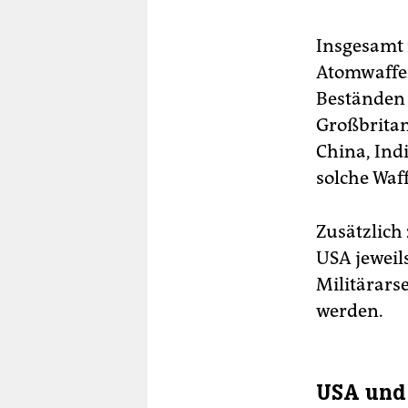
Insgesamt 
Atomwaffen
Beständen 
Großbritan
China, Ind
solche Waff
Zusätzlich
USA jeweil
Militärar
werden.
USA und