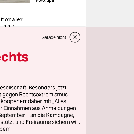
Foto: dpa
tionaler
zahl der
 aus dem
Gerade nicht
echts
l der
 immer mehr
esellschaft! Besonders jetzt
rt gegen Rechtsextremismus
affen hat
z kooperiert daher mit „Alles
ller Einnahmen aus Anmeldungen
. September – an die Kampagne,
rstützt und Freiräume sichern will,
n sich
bei?
ellen