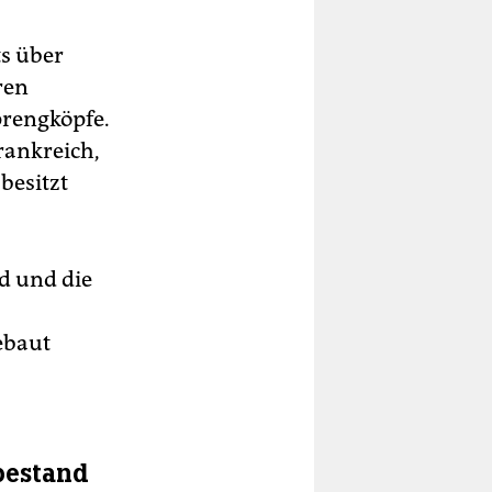
s über
ren
prengköpfe.
rankreich,
besitzt
d und die
ebaut
bestand