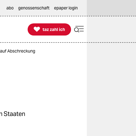
abo
genossenschaft
epaper login

taz zahl ich
taz zahl ich
n auf Abschreckung
en Staaten