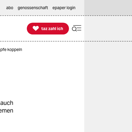
abo
genossenschaft
epaper login

taz zahl ich
taz zahl ich
mpfe koppeln
g auch
hemen