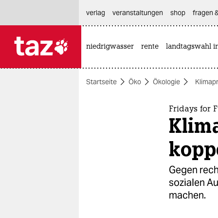
hautnavigation anspringen
hauptinhalt anspringen
footer anspringen
verlag
veranstaltungen
shop
fragen &
niedrigwasser
rente
landtagswahl i

taz zahl ich
taz zahl ich
Startseite
Öko
Ökologie
Klimap
themen
politik
Fridays for F
Klim
öko
kopp
gesellschaft
Gegen recht
kultur
sozialen A
machen.
sport