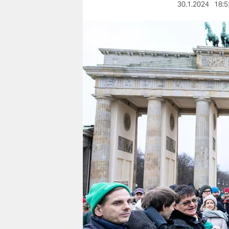
berlin
30.1.2024
18:5
nord
wahrheit
verlag
verlag
veranstaltungen
shop
fragen & hilfe
unterstützen
abo
genossenschaft