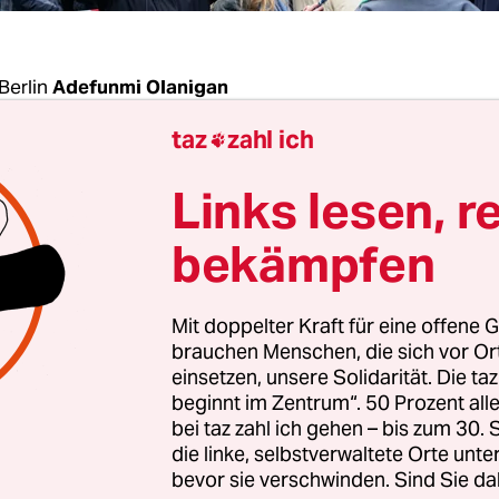
Berlin
Adefunmi Olanigan
taz
zahl ich

in fürs Klima streiten, sondern zusammen und fü
Links lesen, r
rte. Darauf setzt Fridays for Future dieser Tage, 
bekämpfen
die Bündnisbildung investieren: bei den Demos g
emeinsam im Kampf mit den Beschäftigten im N
s „Wir fahren zusammen“.
Mit doppelter Kraft für eine offene G
brauchen Menschen, die sich vor O
einsetzen, unsere Solidarität. Die ta
Zeiten gehe es nicht darum, ob man Kli­ma­ak­ti­vis
beginnt im Zentrum“. 50 Prozent a
rum, De­mo­kra­t*in zu sein und zu verstehen, w
bei taz zahl ich gehen – bis zum 30
igen müsse, rief
Luisa Neubauer
am 14. Januar zu
die linke, selbstverwaltete Orte unte
o gegen die AfD am Brandenburger Tor in Berli
bevor sie verschwinden. Sind Sie da