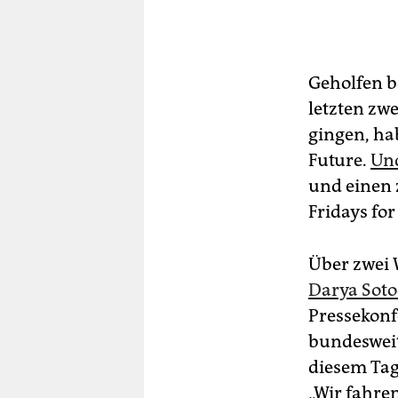
Geholfen b
letzten zw
gingen, ha
Future.
Und
und einen z
Fridays for
Über zwei 
Darya Sot
Pressekonf
bundesweit
diesem Ta
„Wir fahre