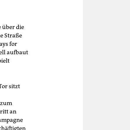
 über die
ie Straße
ays for
uell aufbaut
ielt
r sitzt
r zum
ritt an
Kampagne
häftigten