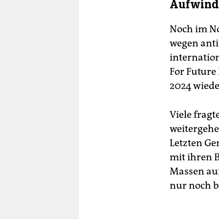
Aufwind
Noch im No
wegen anti
internation
For Future
2024 wied
Viele fragt
weitergehe
Letzten Ge
mit ihren 
Massen auf
nur noch b