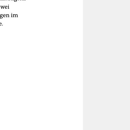
zwei
ngen im
e.