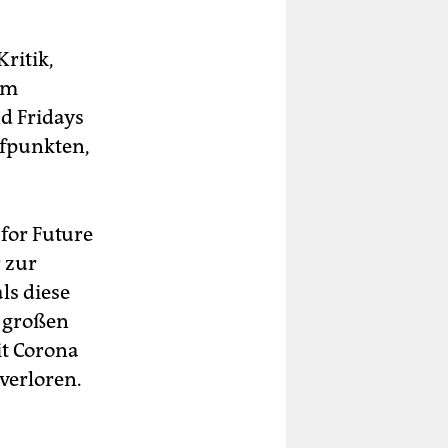
ritik,
em
nd Fridays
efpunkten,
 for Future
 zur
ls diese
e großen
it Corona
verloren.