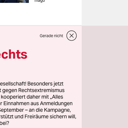
mago
Gerade nicht
r mehr als
echts
wenn sie
egen die
ahverkehr
esellschaft! Besonders jetzt
rt gegen Rechtsextremismus
z kooperiert daher mit „Alles
­t*in ist,
ller Einnahmen aus Anmeldungen
ann man
. September – an die Kampagne,
r ersten
rstützt und Freiräume sichern will,
n ins
bei?