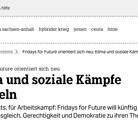
 hilfe
n sachsen-anhalt
hybrider krieg
jemen
ceuta
hitze
roteste
Fridays for Future orientiert sich neu: Klima und soziale Kä
uture orientiert sich neu
a und soziale Kämpfe
eln
s, für Arbeitskampf: Fridays for Future will künfti
usgleich, Gerechtigkeit und Demokratie zu ihren T