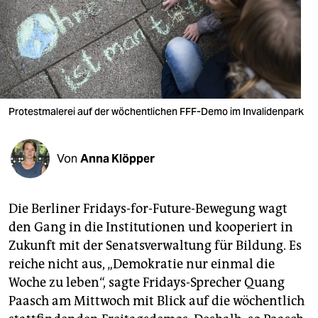
berlin
nord
wahrheit
verlag
Protestmalerei auf der wöchentlichen FFF-Demo im Invalidenpark
verlag
veranstaltungen
Von
Anna Klöpper
shop
fragen & hilfe
Die Berliner Fridays-for-Future-Bewegung wagt
den Gang in die Institutionen und kooperiert in
unterstützen
Zukunft mit der Senatsverwaltung für Bildung. Es
reiche nicht aus, „Demokratie nur einmal die
abo
Woche zu leben“, sagte Fridays-Sprecher Quang
genossenschaft
Paasch am Mittwoch mit Blick auf die wöchentlich