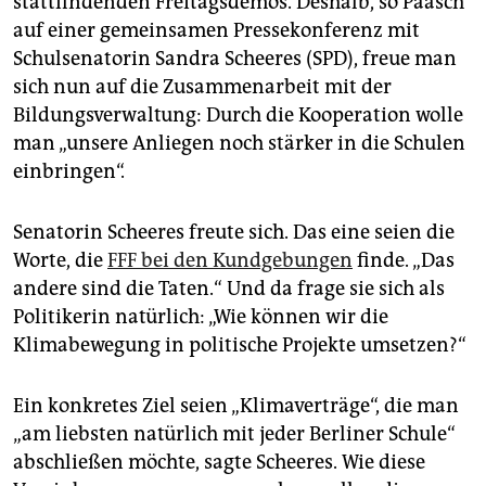
stattfindenden Freitags­demos. Deshalb, so Paasch
epaper login
auf einer gemeinsamen Pressekonferenz mit
Schulsenatorin Sandra Scheeres (SPD), freue man
sich nun auf die Zusammenarbeit mit der
Bildungsverwaltung: Durch die Kooperation wolle
man „unsere Anliegen noch stärker in die Schulen
einbringen“.
Senatorin Scheeres freute sich. Das eine seien die
Worte, die
FFF bei den Kundgebungen
finde. „Das
andere sind die Taten.“ Und da frage sie sich als
Politikerin natürlich: „Wie können wir die
Klimabewegung in politische Projekte umsetzen?“
Ein konkretes Ziel seien „Klimaverträge“, die man
„am liebsten natürlich mit jeder Berliner Schule“
abschließen möchte, sagte Scheeres. Wie diese