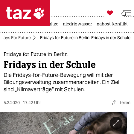

taz zahl ich
krieg in der ukraine
hitze
niedrigwasser
nahost-konflikt

taz zahl ich
ridays For Future
Fridays for Future in Berlin: Fridays in der Schule
taz zahl ich
themen
Fridays for Future in Berlin
Fridays in der Schule
politik
Die Fridays-for-Future-Bewegung will mit der
öko
Bildungsverwaltung zusammenarbeiten. Ein Ziel
sind „Klimaverträge“ mit Schulen.
gesellschaft
5.2.2020
17:42 Uhr
teilen
kultur
sport