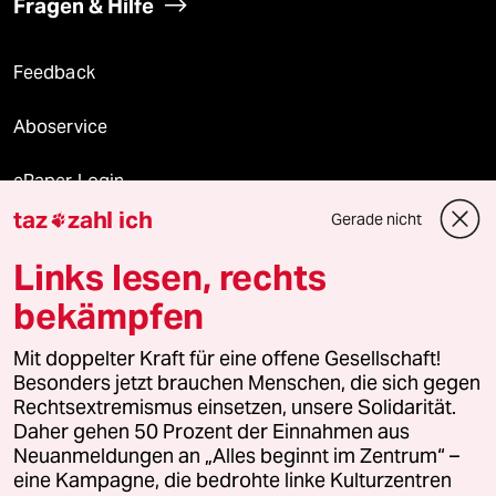
Fragen & Hilfe
Feedback
Aboservice
ePaper Login
taz
zahl ich
Gerade nicht

Downloads für Abonnierende
Links lesen, rechts
bekämpfen
© 2026 taz Verlags und Vertriebs GmbH
Alle Rechte vorbehalten. Bei rechtlichen Fragen oder für Genehmigungen
Mit doppelter Kraft für eine offene Gesellschaft!
wenden Sie sich bitte an
lizenzen@taz.de
Besonders jetzt brauchen Menschen, die sich gegen
Rechtsextremismus einsetzen, unsere Solidarität.
Daher gehen 50 Prozent der Einnahmen aus
Feedback
Redaktionsstatut
Kommune-Richtlinien
KI-
Neuanmeldungen an „Alles beginnt im Zentrum“ –
eine Kampagne, die bedrohte linke Kulturzentren
Leitlinie
Informant
Datenschutz
Impressum
AGB