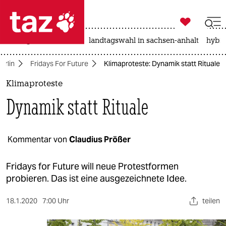

taz zahl ich
niedrigwasser
rente
landtagswahl in sachsen-anhalt
hybri

taz zahl ich
erlin
Fridays For Future
Klimaproteste: Dynamik statt Rituale
taz zahl ich
Klimaproteste
themen
Dynamik statt Rituale
politik
öko
Kommentar von
Claudius Prößer
gesellschaft
Fridays for Future will neue Protestformen
probieren. Das ist eine ausgezeichnete Idee.
kultur
18.1.2020
7:00 Uhr
teilen
sport