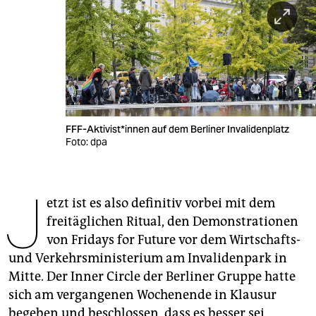
berlin
nord
wahrheit
verlag
verlag
FF­F-Ak­ti­vis­t*in­nen auf dem Berliner Invalidenplatz
Foto: dpa
veranstaltungen
shop
J
etzt ist es also definitiv vorbei mit dem
fragen & hilfe
freitäglichen Ritual, den Demonstrationen
unterstützen
von Fridays for Future vor dem Wirtschafts-
und Verkehrsministerium am Invalidenpark in
abo
Mitte. Der Inner Circle der Berliner Gruppe hatte
genossenschaft
sich am vergangenen Wochenende in Klausur
begeben und beschlossen, dass es besser sei,