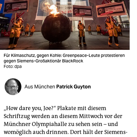
berlin
nord
wahrheit
verlag
verlag
Für Klimaschutz, gegen Kohle: Greenpeace-Leute protestieren
gegen Siemens-Großaktionär BlackRock
veranstaltungen
Foto: dpa
shop
Aus München
Patrick Guyton
fragen & hilfe
unterstützen
„How dare you, Joe?“ Plakate mit diesem
abo
Schriftzug werden an diesem Mittwoch vor der
Münchner Olympiahalle zu sehen sein – und
genossenschaft
womöglich auch drinnen. Dort hält der Siemens-