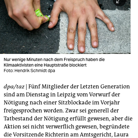
berlin
nord
wahrheit
verlag
verlag
Nur wenige Minuten nach dem Freispruch haben die
Klimaaktivisten eine Hauptstraße blockiert
veranstaltungen
Foto: Hendrik Schmidt dpa
shop
dpa/taz
| Fünf Mitglieder der Letzten Generation
fragen & hilfe
sind am Dienstag in Leipzig vom Vorwurf der
unterstützen
Nötigung nach einer Sitzblockade im Vorjahr
freigesprochen worden. Zwar sei generell der
abo
Tatbestand der Nötigung erfüllt gewesen, aber die
Aktion sei nicht verwerflich gewesen, begründete
genossenschaft
die Vorsitzende Richterin am Amtsgericht, Laura