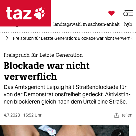

taz zahl ich
niedrigwasser
rente
landtagswahl in sachsen-anhalt
hybri

taz zahl ich
te
Freispruch für Letzte Generation: Blockade war nicht verwerflic
taz zahl ich
themen
Freispruch für Letzte Generation
Blockade war nicht
politik
verwerflich
öko
Das Amtsgericht Leipzig hält Straßenblockade für
von der Demonstrationsfreiheit gedeckt. Ak­ti­vis­t:in­
gesellschaft
nen blockieren gleich nach dem Urteil eine Straße.
kultur
4.7.2023
16:52 Uhr
teilen
sport