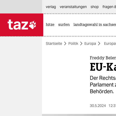
hautnavigation anspringen
hauptinhalt anspringen
footer anspringen
verlag
veranstaltungen
shop
fragen &
hitze
surfen
landtagswahl in sachse

taz zahl ich
taz zahl ich
Startseite
Politik
Europa
Europa
themen
politik
Freddy Beler
EU-Ka
öko
Der Rechtsa
gesellschaft
Parlament z
Behörden.
kultur
sport
30.5.2024
12:3