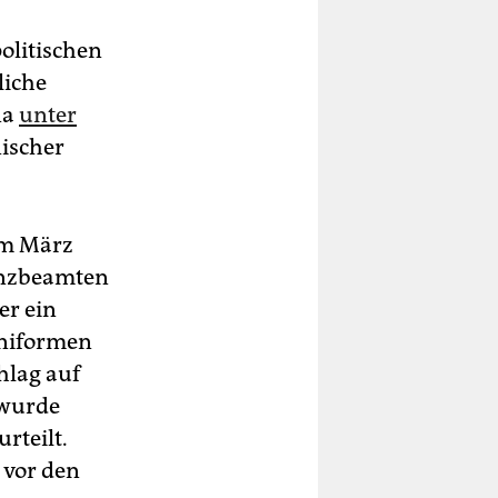
olitischen
liche
na
unter
nischer
Im März
enzbeamten
er ein
Uniformen
hlag auf
 wurde
rteilt.
e vor den