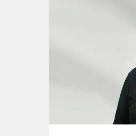
berlin
nord
wahrheit
verlag
verlag
veranstaltungen
shop
fragen & hilfe
unterstützen
abo
genossenschaft