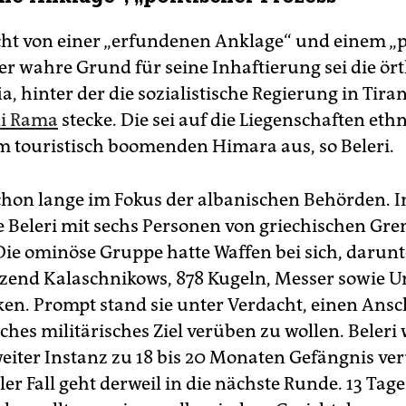
icht von einer „erfundenen Anklage“ und einem „p
er wahre Grund für seine Inhaftierung sei die ört
, hinter der die sozialistische Regierung in Tira
di Rama
stecke. Die sei auf die Liegenschaften eth
m touristisch boomenden Himara aus, so Beleri.
 schon lange im Fokus der albanischen Behörden. 
 Beleri mit sechs Personen von griechischen Gr
 Die ominöse Gruppe hatte Waffen bei sich, darunt
zend Kalaschnikows, 878 Kugeln, Messer sowie 
en. Prompt stand sie unter Verdacht, einen Ansc
ches militärisches Ziel verüben zu wollen. Beleri
eiter Instanz zu 18 bis 20 Monaten Gefängnis veru
ler Fall geht derweil in die nächste Runde. 13 Tag