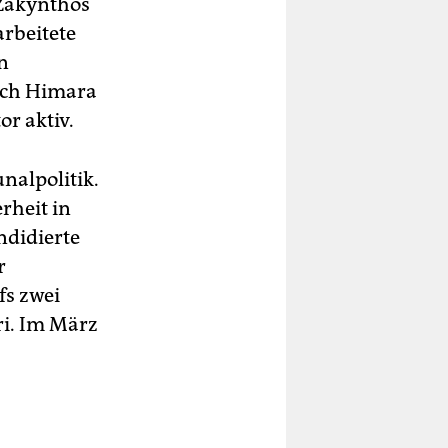
 Zakynthos
arbeitete
n
ach Himara
r aktiv.
nalpolitik.
rheit in
ndidierte
r
fs zwei
ri. Im März