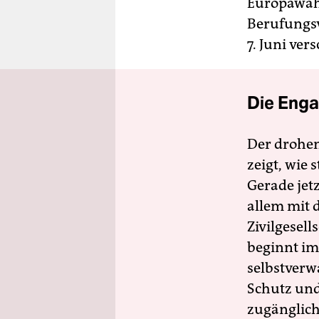
Europawahl
Berufungsv
7. Juni ve
Die Enga
Der drohe
zeigt, wie
Gerade jet
allem mit d
Zivilgesell
beginnt im
selbstverw
Schutz und 
zugänglich