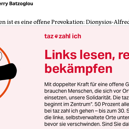
erry Batzoglou
n ist es eine offene Provokation: Dionysios-Alfre
Beleri, 52, sitzt in Albanien zwar im Gefängnis. D
taz
zahl ich

chenland einer der 42 Kandidaten der konservativ
partei Nea Dimokratia (ND) für die anstehenden
Links lesen, r
len.
Der griechische Premier und ND-Chef Kyria
bekämpfen
gab am 15. April seine Kandidatur bekannt. Der J
ängern ist groß. Umfragen zufolge hat Freddy Be
ewählt zu werden.
Mit doppelter Kraft für eine offene G
brauchen Menschen, die sich vor O
' Kalkül ist es, ob der immer härteren Konkurrenz
einsetzen, unsere Solidarität. Die ta
beginnt im Zentrum“. 50 Prozent a
 der politisch ein Rechtsaußen ist, etwas entgege
bei taz zahl ich gehen – bis zum 30
ohlene Botschaft in Richtung Tirana lautet: „Wir 
die linke, selbstverwaltete Orte unte
 Inhaftierung Beleris nicht hinnehmen.“
bevor sie verschwinden. Sind Sie da