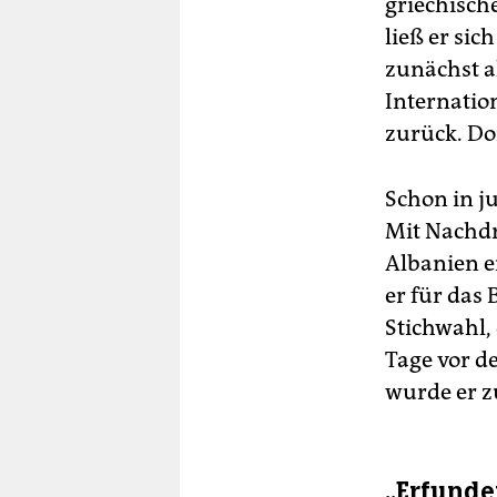
griechisch
ließ er sic
zunächst a
Internatio
zurück. Do
Schon in j
Mit Nachdru
Albanien e
er für das
Stichwahl,
Tage vor d
wurde er zu
„Erfunde