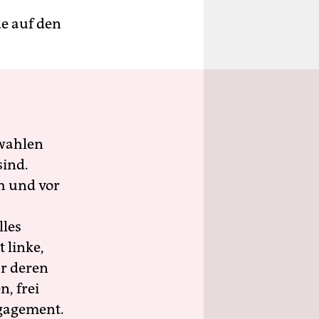
de auf den
wahlen
sind.
h und vor
lles
 linke,
ür deren
n, frei
ngagement.