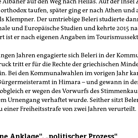
e Albaner auf den Weg nach Hellas. Auf der Insel
h orthodox taufen, später ging er nach Athen und 
ls Klempner. Der umtriebige Beleri studierte dan
nale und Europäische Studien und kehrte 2015 n
rt ist er nach eigenen Angaben im Tourismussekto
ungen Jahren engagierte sich Beleri in der Kommu
ck tritt er für die Rechte der griechischen Minde
in. Bei den Kommunalwahlen im vorigen Jahr ka
 Bürgermeisteramt in Himara – und gewann in de
 obgleich er wegen des Vorwurfs des Stimmenkau
em Urnengang verhaftet wurde. Seither sitzt Bele
 einer Freiheitsstrafe von zwei Jahren verurteilt.
ne Anklage“, „politischer Prozess“