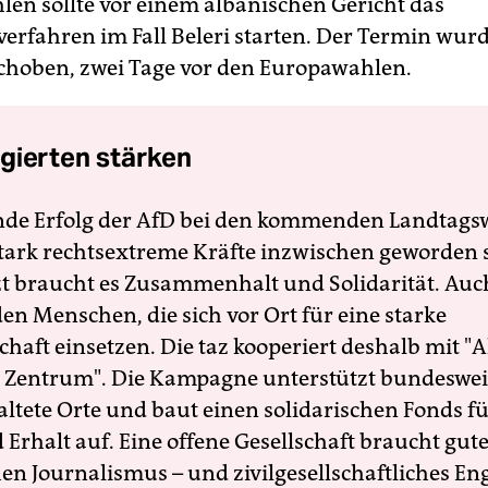
en sollte vor einem albanischen Gericht das
erfahren im Fall Beleri starten. Der Termin wur
rschoben, zwei Tage vor den Europawahlen.
gierten stärken
nde Erfolg der AfD bei den kommenden Landtags
 stark rechtsextreme Kräfte inzwischen geworden 
zt braucht es Zusammenhalt und Solidarität. Auc
en Menschen, die sich vor Ort für eine starke
schaft einsetzen. Die taz kooperiert deshalb mit "A
 Zentrum". Die Kampagne unterstützt bundesweit
altete Orte und baut einen solidarischen Fonds f
Erhalt auf. Eine offene Gesellschaft braucht gute
en Journalismus – und zivilgesellschaftliches E