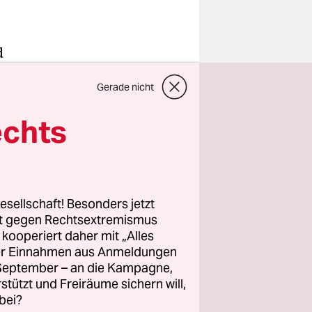
d
ennoch ist
Gerade nicht
en
echts
kos
ubel unter
leri beste
esellschaft! Besonders jetzt
rt gegen Rechtsextremismus
 von rechts
z kooperiert daher mit „Alles
ller Einnahmen aus Anmeldungen
nzusetzen.
. September – an die Kampagne,
Griechen
rstützt und Freiräume sichern will,
bei?