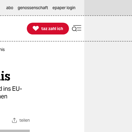
abo
genossenschaft
epaper login

taz zahl ich
taz zahl ich
nis
is
d ins EU-
hen
teilen