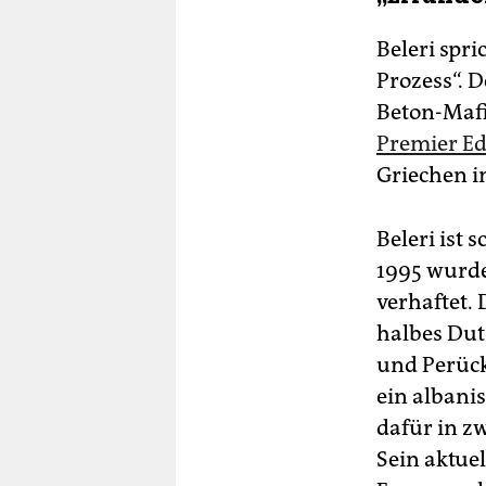
Beleri spr
Prozess“. D
Beton-Mafia
Premier E
Griechen i
Beleri ist
1995 wurde
verhaftet.
halbes Dut
und Perück
ein albanis
dafür in zw
Sein aktuel