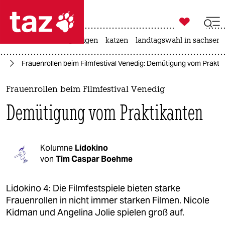

taz zahl ich
ceuta
hitze
bergsteigen
katzen
landtagswahl in sachsen-

taz zahl ich
ig
Frauenrollen beim Filmfestival Venedig: Demütigung vom Prakti
taz zahl ich
themen
Frauenrollen beim Filmfestival Venedig
Demütigung vom Praktikanten
politik
öko
Kolumne
Lidokino
gesellschaft
von
Tim Caspar Boehme
kultur
Lidokino 4: Die Filmfestspiele bieten starke
Frauenrollen in nicht immer starken Filmen. Nicole
sport
Kidman und Angelina Jolie spielen groß auf.