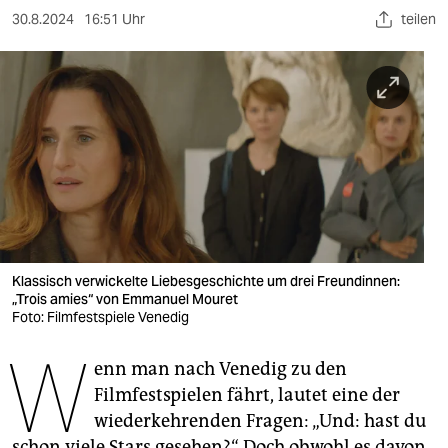
berlin
30.8.2024
16:51 Uhr
teilen
nord
wahrheit
verlag
verlag
veranstaltungen
shop
Klassisch verwickelte Liebesgeschichte um drei Freundinnen:
fragen & hilfe
„Trois amies“ von Emmanuel Mouret
Foto: Filmfestspiele Venedig
unterstützen
W
enn man nach Venedig zu den
abo
Filmfestspielen fährt, lautet eine der
genossenschaft
wiederkehrenden Fragen: „Und: hast du
schon viele Stars gesehen?“ Doch obwohl es davon