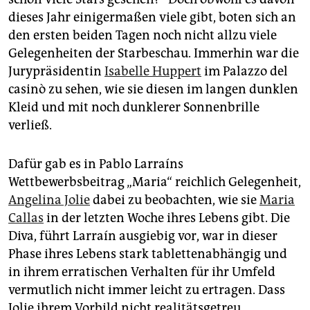
epaper login
dieses Jahr einigermaßen viele gibt, boten sich an
den ersten beiden Tagen noch nicht allzu viele
Gelegenheiten der Starbeschau. Immerhin war die
Jurypräsidentin
Isabelle Huppert
im Palazzo del
casinò zu sehen, wie sie diesen im langen dunklen
Kleid und mit noch dunklerer Sonnenbrille
verließ.
Dafür gab es in Pablo Larraíns
Wettbewerbsbeitrag „Maria“ reichlich Gelegenheit,
Angelina Jolie
dabei zu beobachten, wie sie
Maria
Callas
in der letzten Woche ihres Lebens gibt. Die
Diva, führt Larraín ausgiebig vor, war in dieser
Phase ihres Lebens stark tablettenabhängig und
in ihrem erratischen Verhalten für ihr Umfeld
vermutlich nicht immer leicht zu ertragen. Dass
Jolie ihrem Vorbild nicht realitätsgetreu