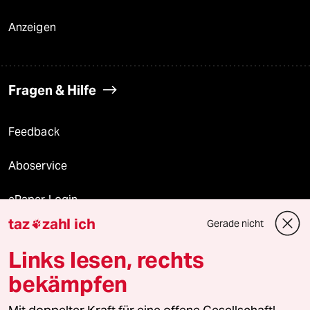
Anzeigen
Fragen & Hilfe
Feedback
Aboservice
ePaper Login
taz
zahl ich
Gerade nicht

Downloads für Abonnierende
Links lesen, rechts
bekämpfen
© 2026 taz Verlags und Vertriebs GmbH
Alle Rechte vorbehalten. Bei rechtlichen Fragen oder für Genehmigungen