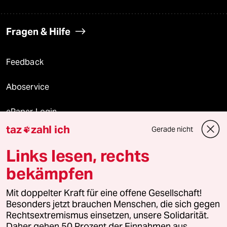
Fragen & Hilfe
Feedback
Aboservice
ePaper Login
taz
zahl ich
Gerade nicht

Downloads für Abonnierende
Links lesen, rechts
bekämpfen
© 2026 taz Verlags und Vertriebs GmbH
Alle Rechte vorbehalten. Bei rechtlichen Fragen oder für Genehmigungen
Mit doppelter Kraft für eine offene Gesellschaft!
wenden Sie sich bitte an
lizenzen@taz.de
Besonders jetzt brauchen Menschen, die sich gegen
Rechtsextremismus einsetzen, unsere Solidarität.
Daher gehen 50 Prozent der Einnahmen aus