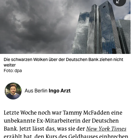
berlin
nord
wahrheit
verlag
verlag
Die schwarzen Wolken über der Deutschen Bank ziehen nicht
weiter
veranstaltungen
Foto: dpa
shop
fragen & hilfe
Aus Berlin
Ingo Arzt
unterstützen
Letzte Woche noch war Tammy McFadden eine
abo
unbekannte Ex-Mitarbeiterin der Deutschen
genossenschaft
Bank. Jetzt lässt das, was sie der
New York Times
erzählt hat, den Kurs des Geldhauses einbrechen