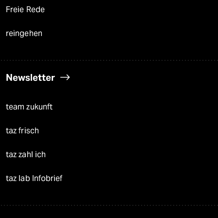
Freie Rede
reingehen
Newsletter
team zukunft
taz frisch
taz zahl ich
taz lab Infobrief