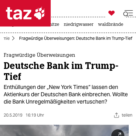

taz zahl ich
krieg in der ukraine
hitze
niedrigwasser
waldbrände

taz zahl ich
omie
Fragwürdige Überweisungen: Deutsche Bank im Trump-Tief
taz zahl ich
themen
Fragwürdige Überweisungen
Deutsche Bank im Trump-
politik
Tief
öko
Enthüllungen der „New York Times“ lassen den
Aktienkurs der Deutschen Bank einbrechen. Wollte
gesellschaft
die Bank Unregelmäßigkeiten vertuschen?
kultur
20.5.2019
16:19 Uhr
teilen
sport