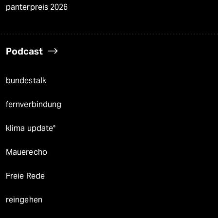
panterpreis 2026
Podcast
bundestalk
fernverbindung
klima update°
Mauerecho
Freie Rede
reingehen