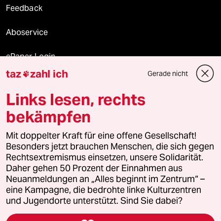
Feedback
Aboservice
ePaper Login
taz
zahl ich
Gerade nicht

Downloads für Abonnierende
Links lesen, rechts
bekämpfen
© 2026 taz Verlags und Vertriebs GmbH
Mit doppelter Kraft für eine offene Gesellschaft!
Alle Rechte vorbehalten. Bei rechtlichen Fragen oder für Genehmigungen
wenden Sie sich bitte an
lizenzen@taz.de
Besonders jetzt brauchen Menschen, die sich gegen
Rechtsextremismus einsetzen, unsere Solidarität.
Daher gehen 50 Prozent der Einnahmen aus
Feedback
Redaktionsstatut
Kommune-Richtlinien
KI-
Neuanmeldungen an „Alles beginnt im Zentrum“ –
eine Kampagne, die bedrohte linke Kulturzentren
Leitlinie
Informant
Datenschutz
Impressum
AGB
und Jugendorte unterstützt. Sind Sie dabei?
Seitenwende
Einwilligungen widerrufen (Ads)