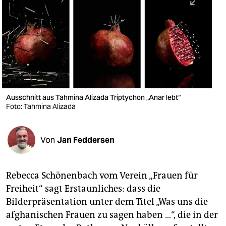
berlin
nord
wahrheit
verlag
verlag
Ausschnitt aus Tahmina Alizada Triptychon „Anar lebt“
Foto: Tahmina Alizada
veranstaltungen
shop
Von
Jan Feddersen
fragen & hilfe
unterstützen
Rebecca Schönenbach vom Verein „Frauen für
Freiheit“ sagt Erstaunliches: dass die
abo
Bilderpräsentation unter dem Titel „Was uns die
genossenschaft
afghanischen Frauen zu sagen haben …“, die in der