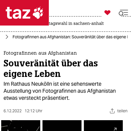

taz zahl ich
drohnen
rente
landtagswahl in sachsen-anhalt

taz zahl ich
an
Fotografinnen aus Afghanistan: Souveränität über das eigene L
taz zahl ich
themen
Fotografinnen aus Afghanistan
Souveränität über das
politik
eigene Leben
öko
Im Rathaus Neukölln ist eine sehenswerte
Ausstellung von Fotografinnen aus Afghanistan
gesellschaft
etwas versteckt präsentiert.
kultur
6.12.2022
12:12 Uhr
teilen
sport