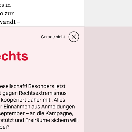
es in
o zur
wandt –
Als ihr
Gerade nicht
h schlimm,
echts
e nicht,
ssen Sie
esellschaft! Besonders jetzt
rt gegen Rechtsextremismus
z kooperiert daher mit „Alles
ller Einnahmen aus Anmeldungen
. September – an die Kampagne,
rstützt und Freiräume sichern will,
bei?