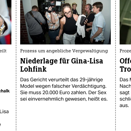
ilt
Prozess um angebliche Vergewaltigung
Proz
Niederlage für Gina-Lisa
Off
Lohfink
Tro
Das Gericht verurteilt das 29-jährige
Das 
Model wegen falscher Verdächtigung.
Nach
chalk
Sie muss 20.000 Euro zahlen. Der Sex
sagt
sei einvernehmlich gewesen, heißt es.
schl
aus.
Lisa
e