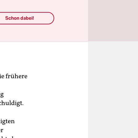
Schon dabei!
e frühere
ng
chuldigt.
igten
er