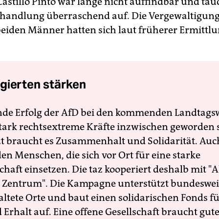
Castillo Pinto war lange nicht auffindbar und tau
rhandlung überraschend auf. Die Vergewaltigun
beiden Männer hatten sich laut früherer Ermittl
gierten stärken
nde Erfolg der AfD bei den kommenden Landtags
 stark rechtsextreme Kräfte inzwischen geworden 
zt braucht es Zusammenhalt und Solidarität. Auc
en Menschen, die sich vor Ort für eine starke
schaft einsetzen. Die taz kooperiert deshalb mit "A
 Zentrum". Die Kampagne unterstützt bundesweit
altete Orte und baut einen solidarischen Fonds f
Erhalt auf. Eine offene Gesellschaft braucht gute