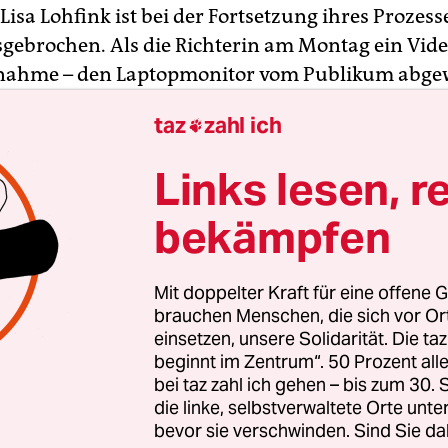
Lisa Lohfink ist bei der Fortsetzung ihres Prozess
gebrochen. Als die Richterin am Montag ein Vide
nahme – den Laptopmonitor vom Publikum abge
ließ, blieb das Model zunächst auf seinem Platz. 
taz
zahl ich

dazu holte, begann sie zu weinen. „Es ist wirklic
t mir gemacht wird“, sagte sie.
Links lesen, r
Antje Ebner rügte daraufhin den Anwalt: „Sehen Si
bekämpfen
Mandantin emotional überfordert ist? Warum mü
ntin so vorführen?“
Mit doppelter Kraft für eine offene G
brauchen Menschen, die sich vor O
einsetzen, unsere Solidarität. Die ta
beginnt im Zentrum“. 50 Prozent a
bei taz zahl ich gehen – bis zum 30
die linke, selbstverwaltete Orte unte
bevor sie verschwinden. Sind Sie da