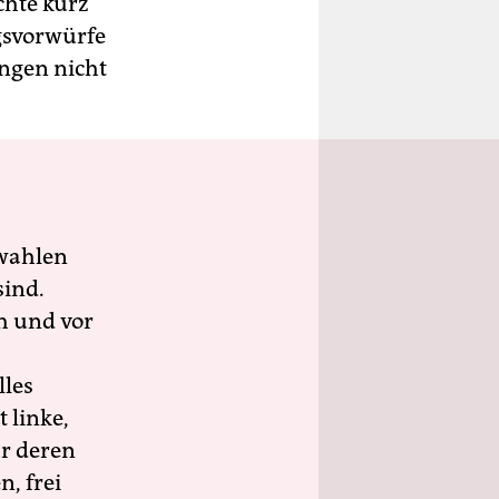
chte kurz
gsvorwürfe
ungen nicht
wahlen
sind.
h und vor
lles
 linke,
ür deren
n, frei