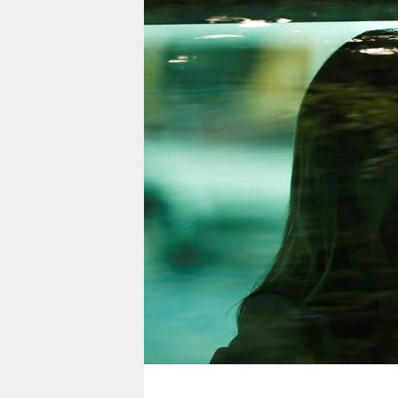
berlin
nord
wahrheit
verlag
verlag
veranstaltungen
shop
fragen & hilfe
unterstützen
abo
genossenschaft