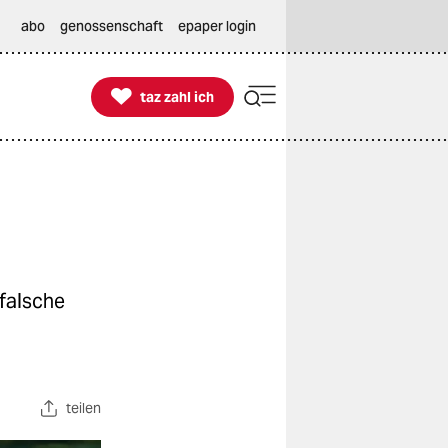
abo
genossenschaft
epaper login

taz zahl ich
taz zahl ich
falsche
teilen