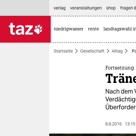
hautnavigation anspringen
hauptinhalt anspringen
footer anspringen
verlag
veranstaltungen
shop
fragen &
niedrigwasser
rente
landtagswahl i

taz zahl ich
taz zahl ich
Startseite
Gesellschaft
Alltag
Fo
themen
politik
Fortsetzung 
Träne
öko
Nach dem V
gesellschaft
Verdächtig
Überforder
kultur
sport
8.8.2016
13:15