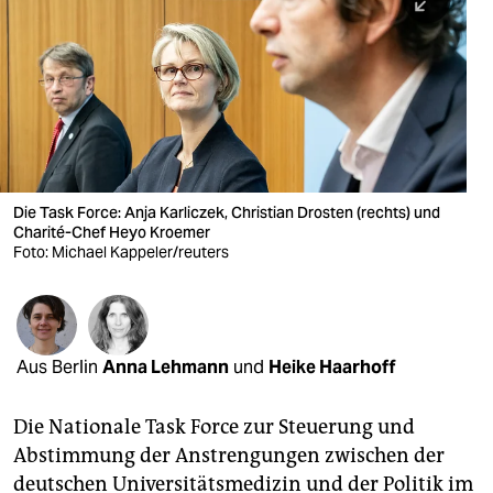
berlin
nord
wahrheit
verlag
verlag
Die Task Force: Anja Karliczek, Christian Drosten (rechts) und
Charité-Chef Heyo Kroemer
veranstaltungen
Foto: Michael Kappeler/reuters
shop
fragen & hilfe
unterstützen
Aus Berlin
Anna Lehmann
und
Heike Haarhoff
abo
Die Nationale Task Force zur Steuerung und
Abstimmung der Anstrengungen zwischen der
genossenschaft
deutschen Universitätsmedizin und der Politik im