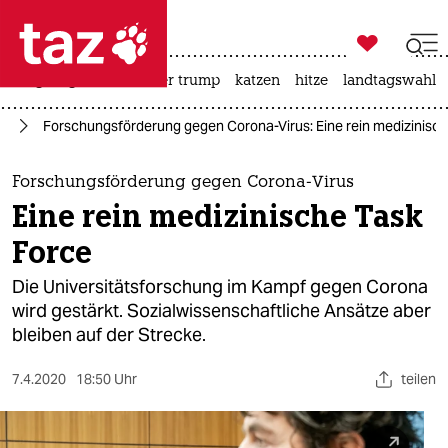

taz zahl ich
bergsteigen
usa unter trump
katzen
hitze
landtagswahl i

taz zahl ich
us
Forschungsförderung gegen Corona-Virus: Eine rein medizinisc
taz zahl ich
themen
Forschungsförderung gegen Corona-Virus
Eine rein medizinische Task
politik
Force
öko
Die Universitätsforschung im Kampf gegen Corona
wird gestärkt. Sozialwissenschaftliche Ansätze aber
gesellschaft
bleiben auf der Strecke.
kultur
7.4.2020
18:50 Uhr
teilen
sport