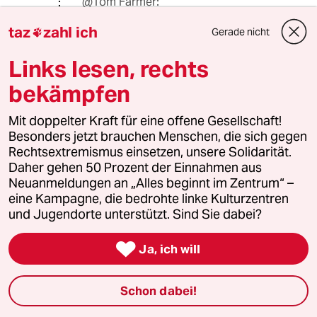
@Tom Farmer:
Ein Schritt nach dem anderen! Sonst
taz
zahl ich
stolpert man nämlich...
Gerade nicht

Links lesen, rechts
bekämpfen
83492 (Profil gelöscht)
8G
07.04.2020
,
22:36 Uhr
Mit doppelter Kraft für eine offene Gesellschaft!
@Tom Farmer:
Besonders jetzt brauchen Menschen, die sich gegen
"Vollkommen unverständlich! .... Oder
Rechtsextremismus einsetzen, unsere Solidarität.
wie Eingangs erwähnt: Nein, es zählt
Daher gehen 50 Prozent der Einnahmen aus
nicht jedes Menschenleben, nur ganz
Neuanmeldungen an „Alles beginnt im Zentrum“ –
bestimmte und willkürlich festgelegt,
eine Kampagne, die bedrohte linke Kulturzentren
in den Zentralen der Beliebigkeit."
und Jugendorte unterstützt. Sind Sie dabei?
Das liegt eben in der Natur eines
Nationalstaates. Der spannt seine

Ja, ich will
Bürger ins Joch und die unterwerfen
sich seinen Regeln, weil sie überzeugt
sind, dass sie so selber besser
Schon dabei!
fahren.