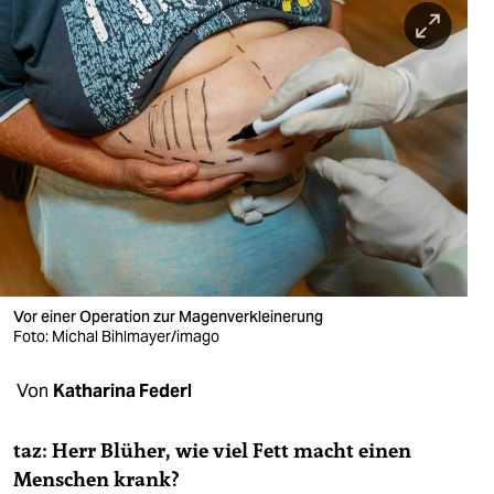
berlin
nord
wahrheit
verlag
verlag
veranstaltungen
shop
Vor einer Operation zur Magenverkleinerung
fragen & hilfe
Foto: Michal Bihlmayer/imago
unterstützen
Von
Katharina Federl
abo
taz: Herr Blüher, wie viel Fett macht einen
genossenschaft
Menschen krank?