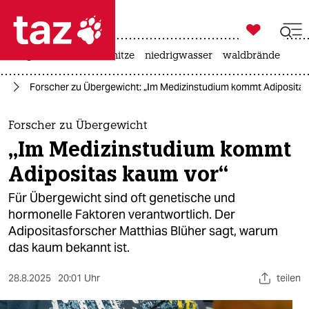

taz zahl ich
krieg in der ukraine
hitze
niedrigwasser
waldbrände

taz zahl ich
ft
Forscher zu Übergewicht: „Im Medizinstudium kommt Adipositas
taz zahl ich
themen
Forscher zu Übergewicht
„Im Medizinstudium kommt
politik
Adipositas kaum vor“
öko
Für Übergewicht sind oft genetische und
hormonelle Faktoren verantwortlich. Der
gesellschaft
Adipositasforscher Matthias Blüher sagt, warum
das kaum bekannt ist.
kultur
sport
28.8.2025
20:01 Uhr
teilen