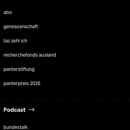
abo
genossenschaft
taz zahl ich
recherchefonds ausland
panterstiftung
panterpreis 2026
Podcast
bundestalk