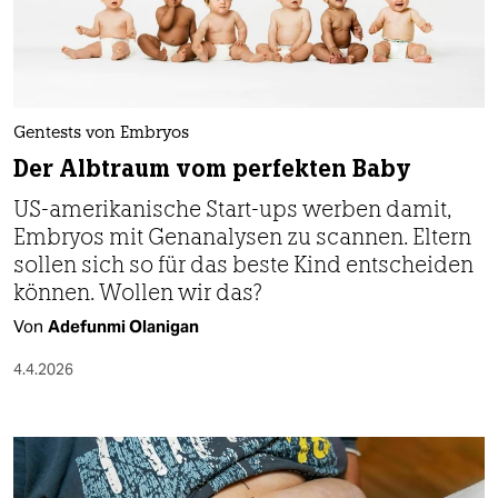
berlin
nord
wahrheit
Gentests von Embryos
verlag
Der Albtraum vom perfekten Baby
verlag
US-amerikanische Start-ups werben damit,
Embryos mit Genanalysen zu scannen. Eltern
veranstaltungen
sollen sich so für das beste Kind entscheiden
shop
können. Wollen wir das?
fragen & hilfe
Von
Adefunmi Olanigan
unterstützen
4.4.2026
abo
genossenschaft