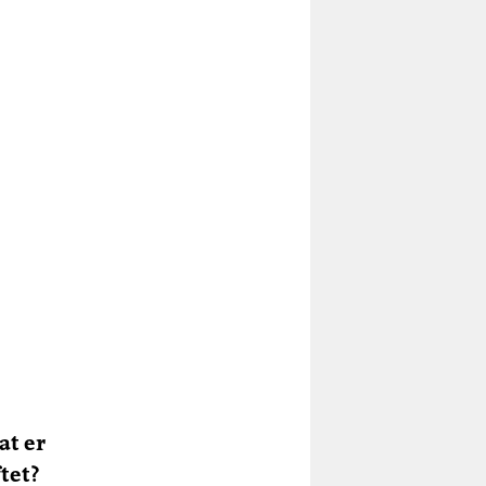
at er
tet?