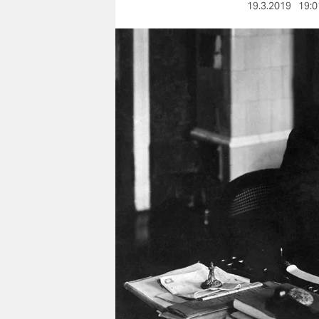
berlin
19.3.2019
19:0
nord
wahrheit
verlag
verlag
veranstaltungen
shop
fragen & hilfe
unterstützen
abo
genossenschaft