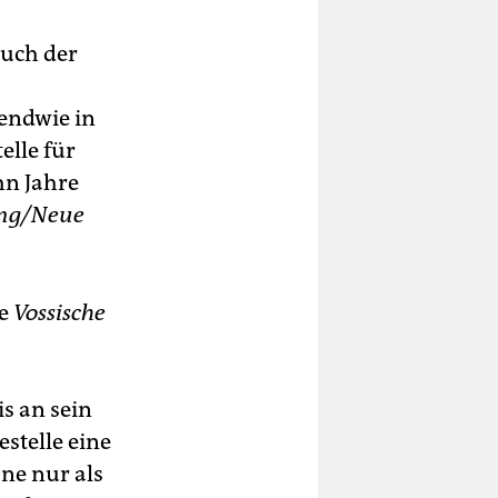
ruch der
gendwie in
elle für
hn Jahre
ung/Neue
ie
Vossische
s an sein
stelle eine
ne nur als