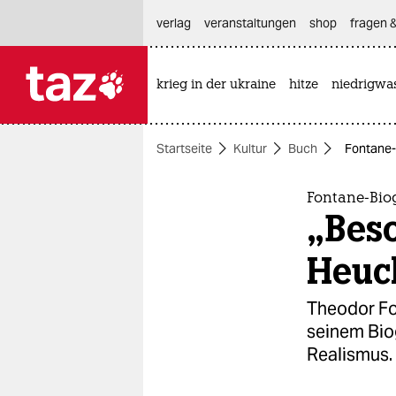
hautnavigation anspringen
hauptinhalt anspringen
footer anspringen
verlag
veranstaltungen
shop
fragen &
krieg in der ukraine
hitze
niedrigwa

taz zahl ich
taz zahl ich
Startseite
Kultur
Buch
Fontane-
themen
politik
Fontane-Biog
„Bes
öko
Heuc
gesellschaft
Theodor Fo
kultur
seinem Bio
Realismus.
sport