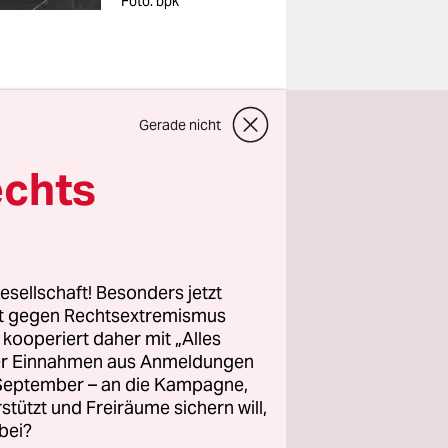
Foto: bpk
Gerade nicht
dor
echts
 Biografie
rlich eine
esellschaft! Besonders jetzt
tens Gähn-
rt gegen Rechtsextremismus
ne-Chronik
z kooperiert daher mit „Alles
ller Einnahmen aus Anmeldungen
tane so
. September – an die Kampagne,
mal
rstützt und Freiräume sichern will,
siert und
bei?