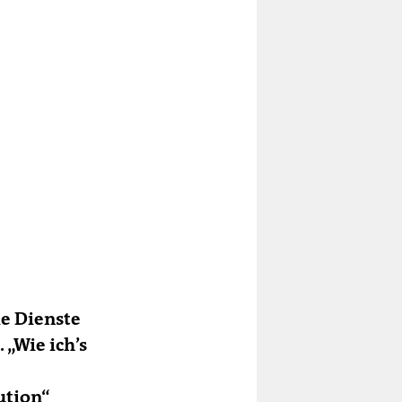
ie Dienste
 „Wie ich’s
ution“