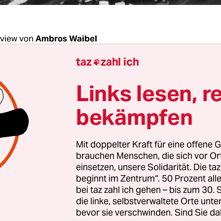
rview von
Ambros Waibel
taz
zahl ich

chenende: Herr D’Aprile, an Büchern über Theo
Links lesen, r
steht kein Mangel. Warum haben auch Sie eine
ane geschrieben?
bekämpfen
elangelo D’Aprile:
Klassikerbiografien sind natü
Mit doppelter Kraft für eine offene G
sche Gattung mit hohem Ideologie- oder mindes
brauchen Menschen, die sich vor O
d seit der 2010 erschienenen fünfbändigen Fonta
einsetzen, unsere Solidarität. Die ta
beginnt im Zentrum“. 50 Prozent a
 Berbig wissen wir auch ziemlich genau, was Fon
bei taz zahl ich gehen – bis zum 30
 Tag gemacht hat. Das muss man nicht noch ein
die linke, selbstverwaltete Orte unte
en. Andererseits hat mich Fontane schon interes
bevor sie verschwinden. Sind Sie da