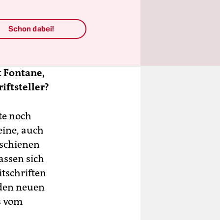
m 19.
s- und
chendiskurs
Schon dabei!
t Fontane,
iftsteller?
ute noch
eine, auch
rschienen
lassen sich
itschriften
 den neuen
s vom