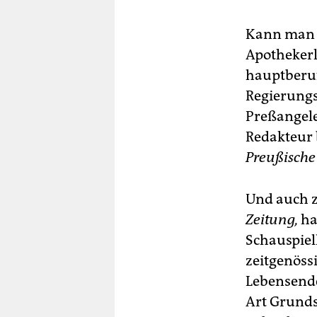
Kann man s
Apothekerl
hauptberuf
Regierungs
Preßangele
Redakteur 
Preußische
Und auch z
Zeitung,
ha
Schauspiel
zeitgenöss
Lebensende
Art Grunds