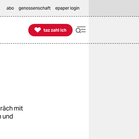
abo
genossenschaft
epaper login

taz zahl ich
taz zahl ich
räch mit
n und