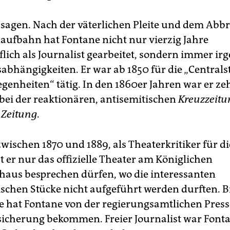
agen. Nach der väterlichen Pleite und dem Abb
aufbahn hat Fontane nicht nur vierzig Jahre
lich als Journalist gearbeitet, sondern immer ir
abhängigkeiten. Er war ab 1850 für die „Centralst
genheiten“ tätig. In den 1860er Jahren war er ze
bei der reaktionären, antisemitischen
Kreuzzeit
 Zeitung
.
wischen 1870 und 1889, als Theaterkritiker für d
t er nur das offizielle Theater am Königlichen
haus besprechen dürfen, wo die interessanten
ischen Stücke nicht aufgeführt werden durften. Bi
 hat Fontane von der regierungsamtlichen Presse
icherung bekommen. Freier Journalist war Fonta