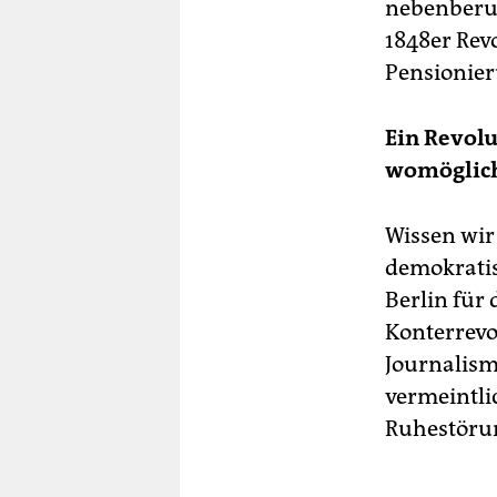
nebenberuf
1848er Rev
Pensionier
Ein Revolu
womöglich
Wissen wir
demokratis
Berlin für 
Konterrevo
Journalism
vermeintli
Ruhestörun