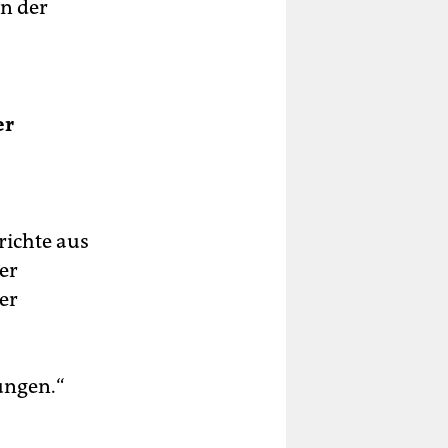
n der
er
richte aus
er
er
ungen.“