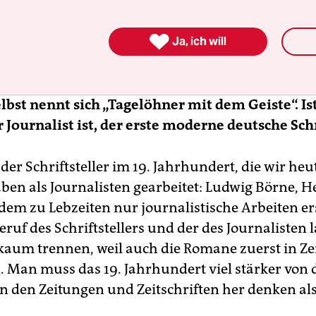
er eben als ein Typus von Autor, der sich in diese
t mit seinen politischen, seinen Beschleunigung

lutionen als Journalist bewegt, der den Oberflä
Ja, ich will
 abbildet.
lbst nennt sich „Tagelöhner mit dem Geiste“. Is
r Journalist ist, der erste moderne deutsche Schr
 der Schriftsteller im 19. Jahrhundert, die wir he
ben als Journalisten gearbeitet: Ludwig Börne, H
dem zu Lebzeiten nur journalistische Arbeiten e
eruf des Schriftstellers und der des Journalisten 
t kaum trennen, weil auch die Romane zuerst in Ze
. Man muss das 19. Jahrhundert viel stärker von
n den Zeitungen und Zeitschriften her denken al