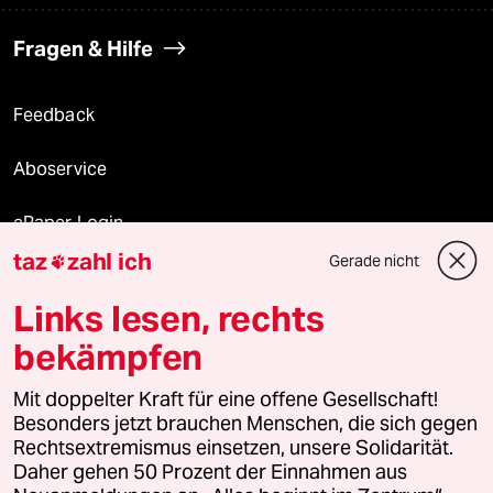
Fragen & Hilfe
Feedback
Aboservice
ePaper Login
taz
zahl ich
Gerade nicht

Downloads für Abonnierende
Links lesen, rechts
bekämpfen
© 2026 taz Verlags und Vertriebs GmbH
Alle Rechte vorbehalten. Bei rechtlichen Fragen oder für Genehmigungen
Mit doppelter Kraft für eine offene Gesellschaft!
wenden Sie sich bitte an
lizenzen@taz.de
Besonders jetzt brauchen Menschen, die sich gegen
Rechtsextremismus einsetzen, unsere Solidarität.
Daher gehen 50 Prozent der Einnahmen aus
Feedback
Redaktionsstatut
Kommune-Richtlinien
KI-