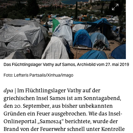
berlin
nord
wahrheit
verlag
verlag
veranstaltungen
Das Flüchtlingslager Vathy auf Samos, Archivbild vom 27. mai 2019
shop
Foto: Lefteris Partsalis/Xinhua/imago
fragen & hilfe
dpa
| Im Flüchtlingslager Vathy auf der
griechischen Insel Samos ist am Sonntagabend,
unterstützen
den 20. September, aus bisher unbekannten
abo
Gründen ein Feuer ausgebrochen. Wie das Insel-
Onlineportal „Samos24“ berichtete, wurde der
genossenschaft
Brand von der Feuerwehr schnell unter Kontrolle