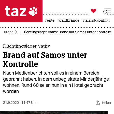

taz zahl ich
niedrigwasser
ceuta
rente
waldbrände
nahost-konflikt

taz zahl ich
Europa
Flüchtlingslager Vathy: Brand auf Samos unter Kontrolle
taz zahl ich
themen
Flüchtlingslager Vathy
Brand auf Samos unter
politik
Kontrolle
öko
Nach Medienberichten soll es in einem Bereich
gebrannt haben, in dem unbegleitete Minderjährige
gesellschaft
wohnen. Rund 60 seien nun in ein Hotel gebracht
worden
kultur
sport
21.9.2020
11:47 Uhr
teilen