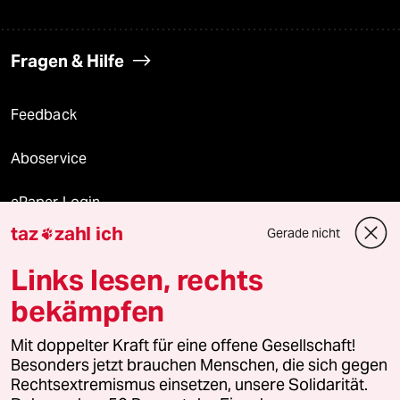
Fragen & Hilfe
Feedback
Aboservice
ePaper Login
taz
zahl ich
Gerade nicht

Downloads für Abonnierende
Links lesen, rechts
bekämpfen
© 2026 taz Verlags und Vertriebs GmbH
Alle Rechte vorbehalten. Bei rechtlichen Fragen oder für Genehmigungen
Mit doppelter Kraft für eine offene Gesellschaft!
wenden Sie sich bitte an
lizenzen@taz.de
Besonders jetzt brauchen Menschen, die sich gegen
Rechtsextremismus einsetzen, unsere Solidarität.