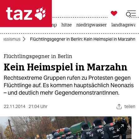

taz zahl ich
katzen
usa unter trump
hitze
niedrigwasser
landtagswahl

taz zahl ich
Rassismus
Flüchtlingsgegner in Berlin: Kein Heimspiel in Marzahn
taz zahl ich
themen
Flüchtlingsgegner in Berlin
Kein Heimspiel in Marzahn
politik
Rechtsextreme Gruppen rufen zu Protesten gegen
öko
Flüchtlinge auf. Es kommen hauptsächlich Neonazis
– und deutlich mehr GegendemonstrantInnen.
gesellschaft
22.11.2014
21:04 Uhr
teilen
kultur
sport