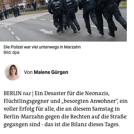
berlin
nord
wahrheit
verlag
Die Polizei war viel unterwegs in Marzahn
verlag
Bild: dpa
veranstaltungen
Von
Malene Gürgen
shop
fragen & hilfe
BERLIN
taz
| Ein Desaster für die Neonazis,
unterstützen
Flüchtlingsgegner und „besorgten Anwohner“, ein
voller Erfolg für alle, die an diesem Samstag in
abo
Berlin-Marzahn gegen die Rechten auf die Straße
genossenschaft
gegangen sind - das ist die Bilanz dieses Tages.