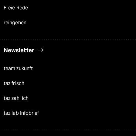
Freie Rede
reingehen
Newsletter
team zukunft
taz frisch
taz zahl ich
taz lab Infobrief