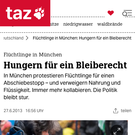

taz zahl ich
krieg in der ukraine
hitze
niedrigwasser
waldbrände

taz zahl ich
Deutschland
Flüchtlinge in München: Hungern für ein Bleiberecht
taz zahl ich
themen
Flüchtlinge in München
Hungern für ein Bleiberecht
politik
In München protestieren Flüchtlinge für einen
öko
Abschiebestopp – und verweigern Nahrung und
Flüssigkeit. Immer mehr kollabieren. Die Politik
gesellschaft
bleibt stur.
kultur
27.6.2013
16:56 Uhr
teilen
sport