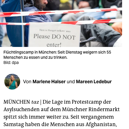
berlin
nord
wahrheit
verlag
verlag
Flüchtlingscamp in München: Seit Dienstag weigern sich 55
Menschen zu essen und zu trinken.
veranstaltungen
Bild: dpa
shop
Von
Marlene Halser
und
Mareen Ledebur
fragen & hilfe
unterstützen
MÜNCHEN
taz
| Die Lage im Protestcamp der
abo
Asylsuchenden auf dem Münchner Rindermarkt
spitzt sich immer weiter zu. Seit vergangenem
genossenschaft
Samstag haben die Menschen aus Afghanistan,