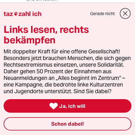
taz
zahl ich
Gerade nicht

ama.dablam
A
Links lesen, rechts
27.06.2013
,
18:24 Uhr
bekämpfen
Die Politik bleibt stur...das ist gemein...ich habe
auch so manche Forderungen...
Mit doppelter Kraft für eine offene Gesellschaft!
Kollabierende Gäste...Volenti non fit inuria
Besonders jetzt brauchen Menschen, die sich gegen
Rechtsextremismus einsetzen, unsere Solidarität.
Daher gehen 50 Prozent der Einnahmen aus
Neuanmeldungen an „Alles beginnt im Zentrum“ –
Erfahrungen mit dem Flüchtlingsdrama
EM
eine Kampagne, die bedrohte linke Kulturzentren
27.06.2013
,
18:15 Uhr
und Jugendorte unterstützt. Sind Sie dabei?
Die Regierung von Oberbayern bot den
Flüchtlingen an, das Asylverfahren zu

Ja, ich will
beschleunigen und die Anträge der
Streikenden binnen zwei Wochen zu bearbeiten
– ohne Garantie auf positiven Bescheid.
Schon dabei!