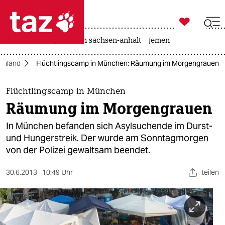

taz zahl ich
rente
landtagswahl in sachsen-anhalt
jemen

taz zahl ich
chland
Flüchtlingscamp in München: Räumung im Morgengrauen
taz zahl ich
themen
Flüchtlingscamp in München
Räumung im Morgengrauen
politik
In München befanden sich Asylsuchende im Durst-
öko
und Hungerstreik. Der wurde am Sonntagmorgen
von der Polizei gewaltsam beendet.
gesellschaft
30.6.2013
10:49 Uhr
teilen
kultur
sport