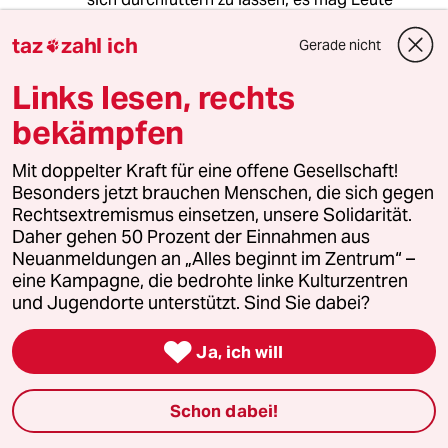
geben, die nur bei ihren Verwandten hier leben
taz
zahl ich
wollen, aber es gibt auch viele, sehr viele die
Gerade nicht

arbeiten wollen, die sich selbst ernähren
wollen und nicht von sozialen Almosen leben
Links lesen, rechts
wollen, eigene Wohnungen mieten und auch
bekämpfen
selber bezahlen.
Mit doppelter Kraft für eine offene Gesellschaft!
Dann sagt hier so gerne, die Asylsuchenden,
Besonders jetzt brauchen Menschen, die sich gegen
schau sie dir an, die tragen Markenkleider, die
Rechtsextremismus einsetzen, unsere Solidarität.
haben ein Handy, ja gar ein Auto. Da können
Daher gehen 50 Prozent der Einnahmen aus
die Deutschen beruhigt sein, das sind Leute
Neuanmeldungen an „Alles beginnt im Zentrum“ –
die hier arbeiten, Steuern zahlen, in den
eine Kampagne, die bedrohte linke Kulturzentren
Rententopf zahlen.
und Jugendorte unterstützt. Sind Sie dabei?
Noch etwas, keine Angst, die allerwenigsten

Ja, ich will
Asylsuchenden in Deutschland und die auch
Aufenthalt haben oder einen deutschen Pass,
kommen aus Afrika.
Schon dabei!
Informationen Statistiken genug im Internet.