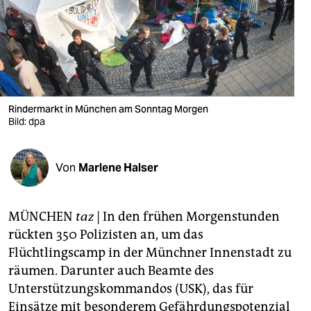
berlin
nord
wahrheit
verlag
Rindermarkt in München am Sonntag Morgen
verlag
Bild: dpa
veranstaltungen
Von
Marlene Halser
shop
fragen & hilfe
MÜNCHEN
taz
| In den frühen Morgenstunden
unterstützen
rückten 350 Polizisten an, um das
Flüchtlingscamp in der Münchner Innenstadt zu
abo
räumen. Darunter auch Beamte des
genossenschaft
Unterstützungskommandos (USK), das für
Einsätze mit besonderem Gefährdungspotenzial