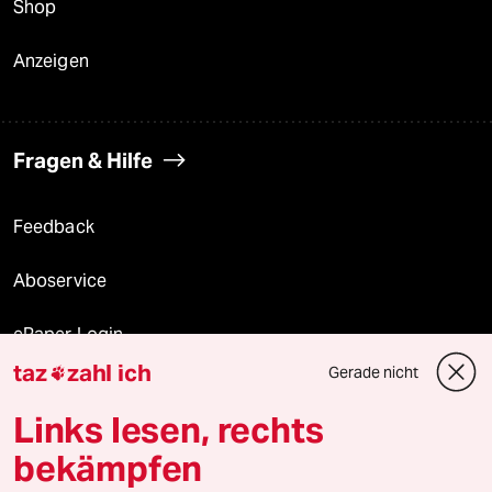
Shop
Anzeigen
Fragen & Hilfe
Feedback
Aboservice
ePaper Login
taz
zahl ich
Gerade nicht

Downloads für Abonnierende
Links lesen, rechts
bekämpfen
© 2026 taz Verlags und Vertriebs GmbH