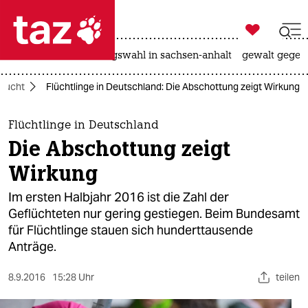

taz zahl ich
hitze
surfen
landtagswahl in sachsen-anhalt
gewalt gegen

taz zahl ich
Flucht
Flüchtlinge in Deutschland: Die Abschottung zeigt Wirkung
taz zahl ich
themen
Flüchtlinge in Deutschland
Die Abschottung zeigt
politik
Wirkung
öko
Im ersten Halbjahr 2016 ist die Zahl der
Geflüchteten nur gering gestiegen. Beim Bundesamt
gesellschaft
für Flüchtlinge stauen sich hunderttausende
Anträge.
kultur
sport
8.9.2016
15:28 Uhr
teilen