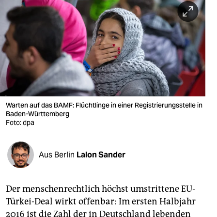
berlin
nord
wahrheit
verlag
verlag
veranstaltungen
Warten auf das BAMF: Flüchtlinge in einer Registrierungsstelle in
Baden-Württemberg
shop
Foto: dpa
fragen & hilfe
Aus Berlin
Lalon Sander
unterstützen
abo
Der menschenrechtlich höchst umstrittene EU-
genossenschaft
Türkei-Deal wirkt offenbar: Im ersten Halbjahr
2016 ist die Zahl der in Deutschland lebenden