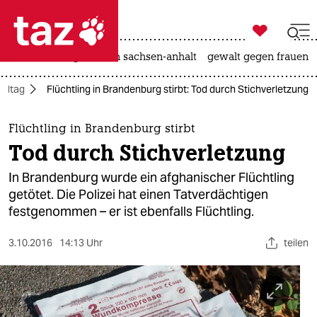

taz zahl ich
hitze
landtagswahl in sachsen-anhalt
gewalt gegen frauen

taz zahl ich
Alltag
Flüchtling in Brandenburg stirbt: Tod durch Stichverletzung
taz zahl ich
themen
Flüchtling in Brandenburg stirbt
Tod durch Stichverletzung
politik
In Brandenburg wurde ein afghanischer Flüchtling
öko
getötet. Die Polizei hat einen Tatverdächtigen
festgenommen – er ist ebenfalls Flüchtling.
gesellschaft
3.10.2016
14:13 Uhr
teilen
kultur
sport