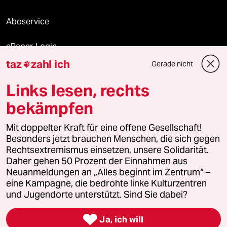
Aboservice
ePaper Login
taz
zahl ich
Gerade nicht

Downloads für Abonnierende
Links lesen, rechts
bekämpfen
© 2026 taz Verlags und Vertriebs GmbH
Mit doppelter Kraft für eine offene Gesellschaft!
Alle Rechte vorbehalten. Bei rechtlichen Fragen oder für Genehmigungen
wenden Sie sich bitte an
lizenzen@taz.de
Besonders jetzt brauchen Menschen, die sich gegen
Rechtsextremismus einsetzen, unsere Solidarität.
Daher gehen 50 Prozent der Einnahmen aus
Feedback
Redaktionsstatut
Kommune-Richtlinien
KI-
Neuanmeldungen an „Alles beginnt im Zentrum“ –
eine Kampagne, die bedrohte linke Kulturzentren
Leitlinie
Informant
Datenschutz
Impressum
AGB
und Jugendorte unterstützt. Sind Sie dabei?
Seitenwende
Einwilligungen widerrufen (Ads)

Ja, ich will