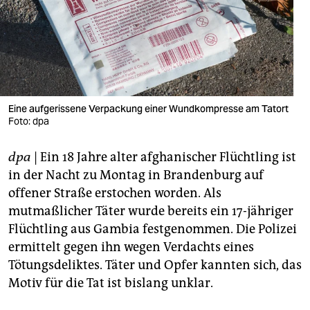
berlin
nord
wahrheit
verlag
Eine aufgerissene Verpackung einer Wundkompresse am Tatort
verlag
Foto: dpa
veranstaltungen
dpa
| Ein 18 Jahre alter afghanischer Flüchtling ist
in der Nacht zu Montag in Brandenburg auf
shop
offener Straße erstochen worden. Als
fragen & hilfe
mutmaßlicher Täter wurde bereits ein 17-jähriger
Flüchtling aus Gambia festgenommen. Die Polizei
unterstützen
ermittelt gegen ihn wegen Verdachts eines
abo
Tötungsdeliktes. Täter und Opfer kannten sich, das
Motiv für die Tat ist bislang unklar.
genossenschaft