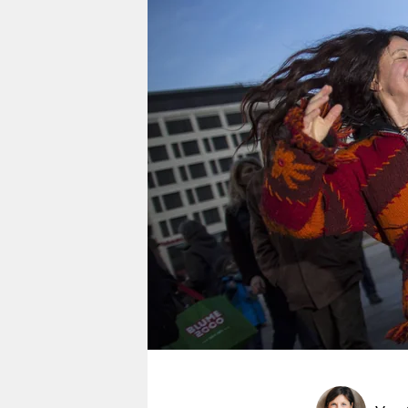
berlin
nord
wahrheit
verlag
verlag
veranstaltungen
shop
fragen & hilfe
unterstützen
abo
genossenschaft