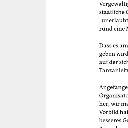
Vergewalti
staatliche
„unerlaubte
rund eine M
Dass es am
geben wird,
auf der si
Tanzanleit
Angefangen 
Organisato
her, wir m
Vorbild ha
besseres Ge