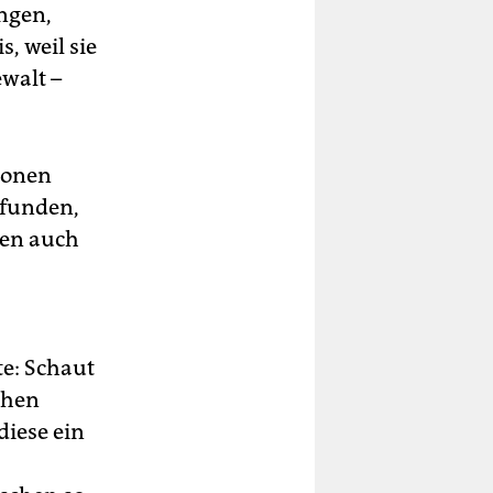
ngen,
, weil sie
ewalt –
ionen
rfunden,
ten auch
te: Schaut
chen
diese ein