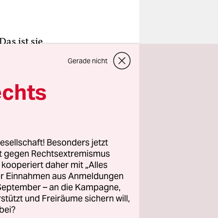
Das ist sie
en, Männer
Gerade nicht
it der
e
echts
ra, die
cht von
esellschaft! Besonders jetzt
rt gegen Rechtsextremismus
e
z kooperiert daher mit „Alles
ür Rechte
ller Einnahmen aus Anmeldungen
. September – an die Kampagne,
rstützt und Freiräume sichern will,
bei?