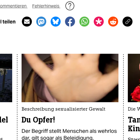
ommentieren
Fehlerhinweis
 teilen
Beschreibung sexualisierter Gewalt
Die 
del
Du Opfer!
Tan
Kin
Der Begriff stellt Menschen als wehrlos
dar, gilt sogar als Beleidigung.
d
Star