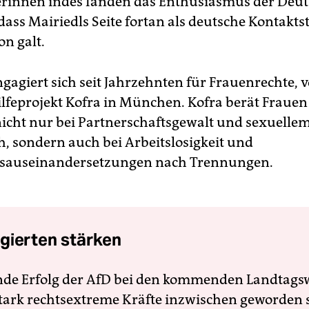
innen indes fanden das Enthusiasmus der Deut
dass Mairiedls Seite fortan als deutsche Kontaktst
on galt.
gagiert sich seit Jahrzehnten für Frauenrechte, 
ilfeprojekt Kofra in München. Kofra berät Fraue
cht nur bei Partnerschaftsgewalt und sexuelle
, sondern auch bei Arbeitslosigkeit und
tsauseinandersetzungen nach Trennungen.
gierten stärken
nde Erfolg der AfD bei den kommenden Landtags
 stark rechtsextreme Kräfte inzwischen geworden 