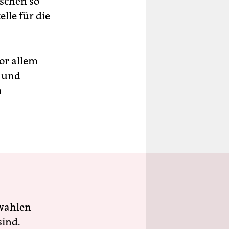
schen so
elle für die
vor allem
n und
m
wahlen
sind.