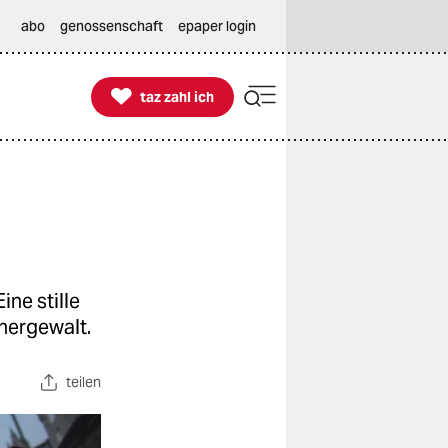
abo
genossenschaft
epaper login

taz zahl ich
taz zahl ich
ine stille
nergewalt.
teilen