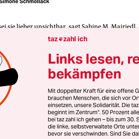
Simone Schmollack
sei sie lieber unsichtbar, sagt Sabine M. Mairiedl. 
uch: Wenn sie in ihrem Atelier in München Frau
taz
zahl ich

 fotografiert; wenn sie Hochzeitsgesellschaften m
thält oder Menschen ablichtet, die Bilder für ein
Links lesen, r
brauchen. Dann ist sie die Frau hinter der Kame
bekämpfen
sieht.
n Jahren aber ist die 53-Jährige das deutsche Gesi
Mit doppelter Kraft für eine offene G
brauchen Menschen, die sich vor O
n Rising“
(Deutsch: eine Milliarde erhebt sich). Si
einsetzen, unsere Solidarität. Die ta
t hierzulande die weltweit größte Massenaktion f
beginnt im Zentrum“. 50 Prozent a
n und Frauen. Seit 2013 gehen am 14. Februar
bei taz zahl ich gehen – bis zum 30
sende in mehr als 200 Ländern auf die Straße.
die linke, selbstverwaltete Orte unte
bevor sie verschwinden. Sind Sie da