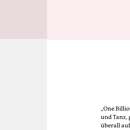
„One Billi
und Tanz, 
überall au