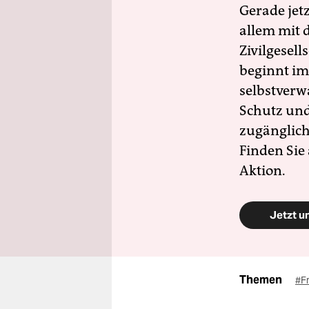
Gerade jet
allem mit d
Zivilgesell
beginnt im
selbstverw
Schutz und 
zugänglich
Finden Sie
Aktion.
Jetzt u
Themen
#F