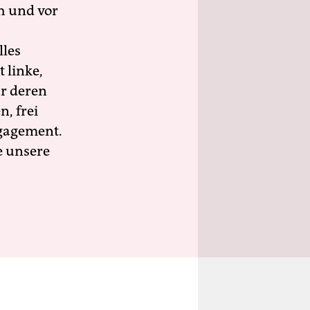
h und vor
lles
 linke,
ür deren
n, frei
ngagement.
e unsere