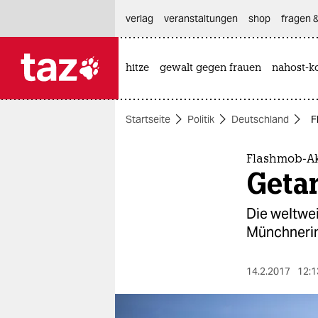
hautnavigation anspringen
hauptinhalt anspringen
footer anspringen
verlag
veranstaltungen
shop
fragen &
hitze
gewalt gegen frauen
nahost-ko

taz zahl ich
taz zahl ich
Startseite
Politik
Deutschland
F
themen
politik
Flashmob-Akt
Getan
öko
Die weltweit
gesellschaft
Münchnerin
kultur
14.2.2017
12:1
sport