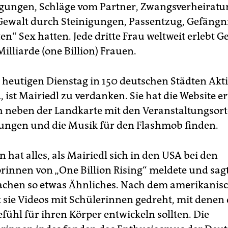
gungen, Schläge vom Partner, Zwangsverheiratu
 Gewalt durch Steinigungen, Passentzug, Gefängnis
n“ Sex hatten. Jede dritte Frau weltweit erlebt G
illiarde (one Billion) Frauen.
 heutigen Dienstag in 150 deutschen Städten Akt
 ist Mairiedl zu verdanken. Sie hat die Website e
ch neben der Landkarte mit den Veranstaltungsor
ungen und die Musik für den Flashmob finden.
hat alles, als Mairiedl sich in den USA bei den
rinnen von „One Billion Rising“ meldete und sag
achen so etwas Ähnliches. Nach dem amerikanis
t sie Videos mit Schülerinnen gedreht, mit denen 
fühl für ihren Körper entwickeln sollten. Die