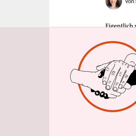
Von
epaper login
Eigentlich 
meistens a
und Kinder
Kamera fes
Bewerbung 
man nicht 
Seit einige
„One Billio
organisier
von Mädche
Hunderttau