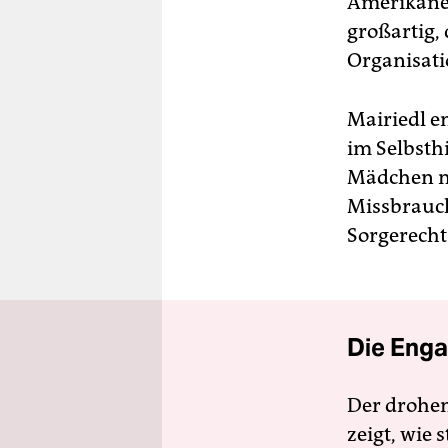
Amerikaner
großartig, 
Organisati
Mairiedl en
im Selbsth
Mädchen ni
Missbrauch
Sorgerech
Die Enga
Der drohe
zeigt, wie