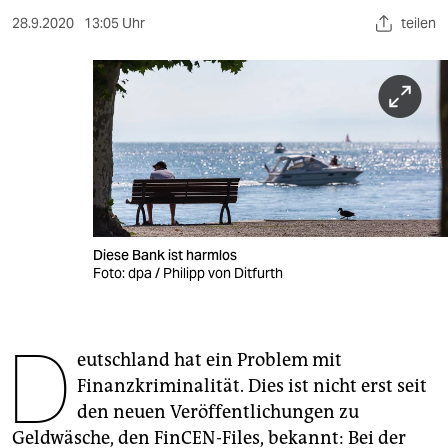
berlin
28.9.2020
13:05 Uhr
teilen
nord
wahrheit
verlag
verlag
veranstaltungen
shop
Diese Bank ist harmlos
Foto: dpa / Philipp von Ditfurth
fragen & hilfe
unterstützen
D
eutschland hat ein Problem mit
abo
Finanzkriminalität. Dies ist nicht erst seit
den neuen Veröffentlichungen zu
genossenschaft
Geldwäsche, den FinCEN-Files, bekannt: Bei der