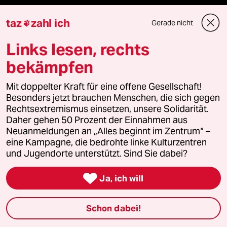
taz
zahl ich
Gerade nicht

Mehr taz Angebote
Links lesen, rechts
bekämpfen
Reisen
Mit doppelter Kraft für eine offene Gesellschaft!
Kantine
Besonders jetzt brauchen Menschen, die sich gegen
Rechtsextremismus einsetzen, unsere Solidarität.
Shop
Daher gehen 50 Prozent der Einnahmen aus
Neuanmeldungen an „Alles beginnt im Zentrum“ –
Anzeigen
eine Kampagne, die bedrohte linke Kulturzentren
und Jugendorte unterstützt. Sind Sie dabei?

Ja, ich will
Fragen & Hilfe
Schon dabei!
Feedback