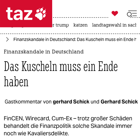

taz zahl ich
bergsteigen
usa unter trump
katzen
landtagswahl in sachs

taz zahl ich
nd
Finanzskandale in Deutschland: Das Kuscheln muss ein Ende h
taz zahl ich
Finanzskandale in Deutschland
themen
Das Kuscheln muss ein Ende
politik
haben
öko
gesellschaft
Gastkommentar von
gerhard Schick
und
Gerhard Schick
kultur
FinCEN, Wirecard, Cum-Ex – trotz großer Schäden
behandelt die Finanzpolitik solche Skandale immer
sport
noch wie Kavaliersdelikte.