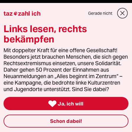
Landtagswahl in Sachsen-Anhalt
taz
zahl ich
Gerade nicht

Hybrider Krieg
Links lesen, rechts
bekämpfen
Jemen
Mit doppelter Kraft für eine offene Gesellschaft!
Ceuta
Besonders jetzt brauchen Menschen, die sich gegen
Rechtsextremismus einsetzen, unsere Solidarität.
Hitze
Daher gehen 50 Prozent der Einnahmen aus
Neuanmeldungen an „Alles beginnt im Zentrum“ –
eine Kampagne, die bedrohte linke Kulturzentren
und Jugendorte unterstützt. Sind Sie dabei?
Verlag

Ja, ich will
Aktuelles
Schon dabei!
Hausblog