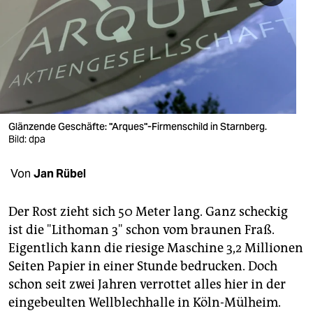
berlin
nord
wahrheit
verlag
verlag
Glänzende Geschäfte: "Arques"-Firmenschild in Starnberg.
Bild: dpa
veranstaltungen
Von
Jan Rübel
shop
fragen & hilfe
Der Rost zieht sich 50 Meter lang. Ganz scheckig
ist die "Lithoman 3" schon vom braunen Fraß.
unterstützen
Eigentlich kann die riesige Maschine 3,2 Millionen
abo
Seiten Papier in einer Stunde bedrucken. Doch
schon seit zwei Jahren verrottet alles hier in der
genossenschaft
eingebeulten Wellblechhalle in Köln-Mülheim.