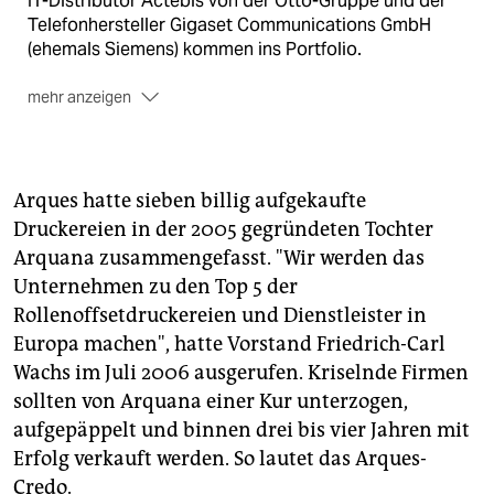
IT-Distributor Actebis von der Otto-Gruppe und der
Telefonhersteller Gigaset Communications GmbH
(ehemals Siemens) kommen ins Portfolio.
mehr anzeigen
Arquana:
Zwischen 2005 und 2006 erwarb die
Beteiligungsfirma Arques Industries sieben
Druckereien und fasste sie unter dem Dach der
Arquana-Holding zusammen. Mit preiswerten
Arques hatte sieben billig aufgekaufte
Angeboten versuchten die kriselnden Druckhäuser
Druckereien in der 2005 gegründeten Tochter
sich zu behaupten: Im Verhältnis zum Umsatz erhöhte
Arquana zusammengefasst. "Wir werden das
sich laut eines Consulting-Kurzgutachtens die schon
Unternehmen zu den Top 5 der
sehr hohe Materialquote von 63,5 Prozent im Jahr
Rollenoffsetdruckereien und Dienstleister in
2006 zwölf Monate später auf 68,2 Prozent.
Europa machen", hatte Vorstand Friedrich-Carl
Wachs im Juli 2006 ausgerufen. Kriselnde Firmen
sollten von Arquana einer Kur unterzogen,
aufgepäppelt und binnen drei bis vier Jahren mit
Erfolg verkauft werden. So lautet das Arques-
Credo.