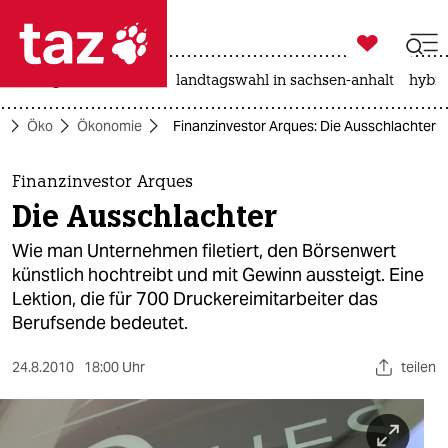

taz zahl ich
niedrigwasser
rente
landtagswahl in sachsen-anhalt
hybri

taz zahl ich
e
Öko
Ökonomie
Finanzinvestor Arques: Die Ausschlachter
taz zahl ich
themen
Finanzinvestor Arques
Die Ausschlachter
politik
Wie man Unternehmen filetiert, den Börsenwert
öko
künstlich hochtreibt und mit Gewinn aussteigt. Eine
Lektion, die für 700 Druckereimitarbeiter das
gesellschaft
Berufsende bedeutet.
kultur
24.8.2010
18:00 Uhr
teilen
sport