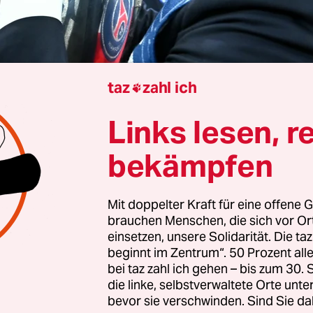
taz
zahl ich

 München
Andreas Rüttenauer
Links lesen, r
bekämpfen
also vollbracht. Paris Saint-Germain hat zum erst
bgeschichte die
Champions League
gewonnen. Und
Mit doppelter Kraft für eine offene G
das Team Inter Mailand vom Platz. So etwas hat de
brauchen Menschen, die sich vor O
 noch nicht gesehen. Mit einer fast schon gespe
einsetzen, unsere Solidarität. Die ta
beginnt im Zentrum“. 50 Prozent a
eit, einem Pressing, das der völlig überforderten
bei taz zahl ich gehen – bis zum 30
 aus Italien die Luft genommen hat, mit zauber
die linke, selbstverwaltete Orte unte
nd einem perfekten Matchplan eroberte PSG am
bevor sie verschwinden. Sind Sie da