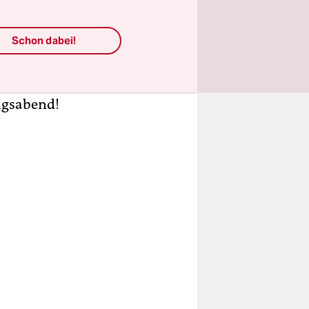
l im
Schon dabei!
n wahrhaft
ausragend
ngsabend!