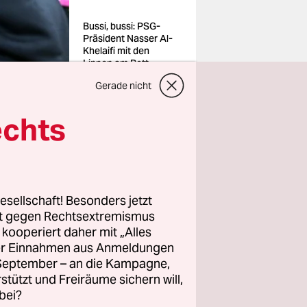
Bussi, bussi: PSG-
Präsident Nasser Al-
Khelaifi mit den
Lippen am Pott
Gerade nicht
echts
en Mal in
 wie! Mit
esellschaft! Besonders jetzt
r
rt gegen Rechtsextremismus
nstischen
z kooperiert daher mit „Alles
ller Einnahmen aus Anmeldungen
. September – an die Kampagne,
haften
rstützt und Freiräume sichern will,
bei?