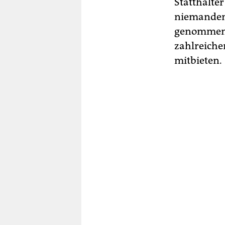
Statthalte
niemanden.
genommen,
zahlreiche
mitbieten.