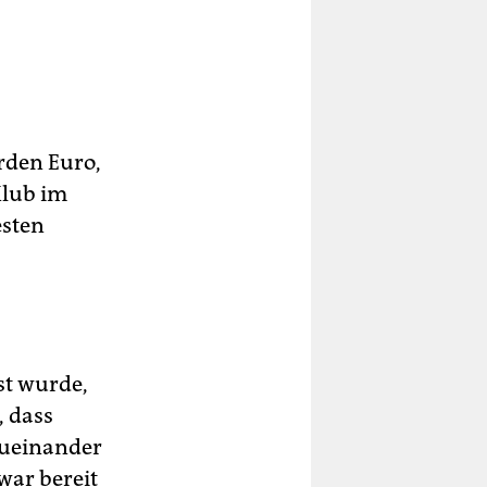
arden Euro,
Klub im
esten
st wurde,
, dass
zueinander
war bereit