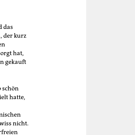
d das
, der kurz
en
orgt hat,
on gekauft
o schön
elt hatte,
imischen
wiss nicht.
rfreien