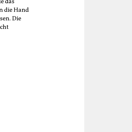
e das
in die Hand
sen. Die
icht