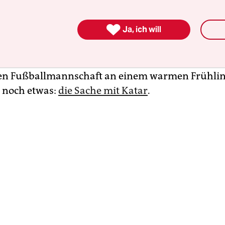
nd in München den weltweit begehrtesten Poka
l.

Ja, ich will
man doch nur einfach jubeln könnte über diese
en Auftritt einer von Trainer Luis Enrique her
ten Fußballmannschaft an einem warmen Frühli
t noch etwas:
die Sache mit Katar
.