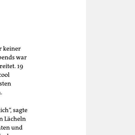
r keiner
Abends war
eitet. 19
cool
esten
.
ich“, sagte
in Lächeln
enten und