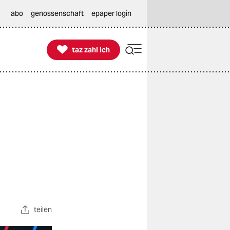
abo
genossenschaft
epaper login

taz zahl ich
taz zahl ich
teilen