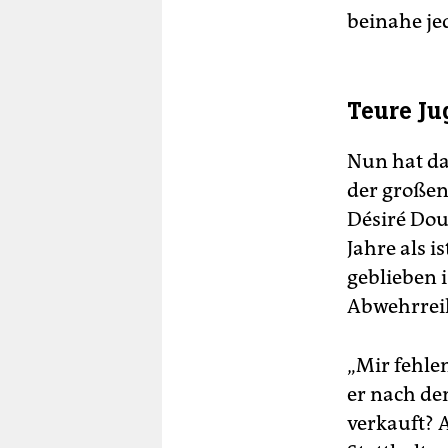
beinahe je
Teure J
Nun hat da
der großen
Désiré Doué
Jahre als i
geblieben i
Abwehrreih
„Mir fehlen
er nach de
verkauft? 