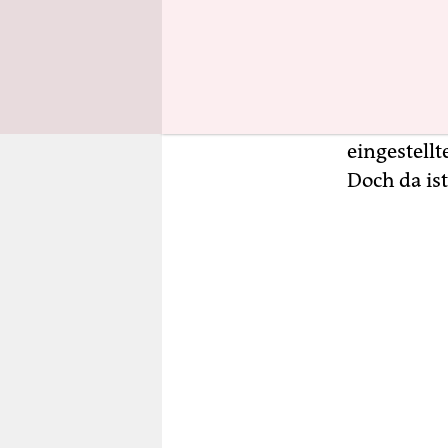
Samstagabe
Klubfußbal
Ach, wenn 
vollkommen
eingestell
Doch da is