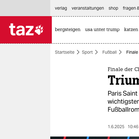
hautnavigation anspringen
hauptinhalt anspringen
footer anspringen
verlag
veranstaltungen
shop
fragen &
bergsteigen
usa unter trump
katzen

taz zahl ich
taz zahl ich
Startseite
Sport
Fußball
Finale
themen
politik
Finale der 
Triu
öko
Paris Saint
gesellschaft
wichtigsten
Fußballrom
kultur
sport
1.6.2025
10:46