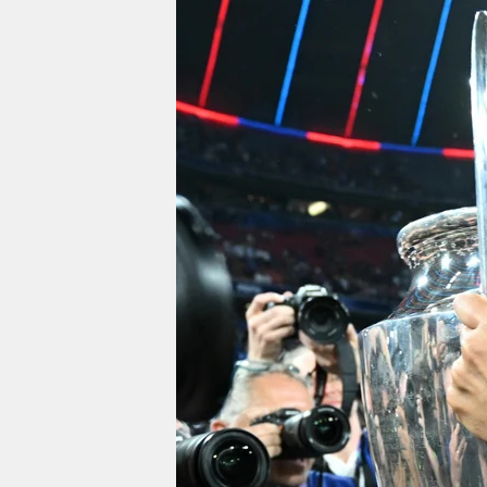
berlin
nord
wahrheit
verlag
verlag
veranstaltungen
shop
fragen & hilfe
unterstützen
abo
genossenschaft