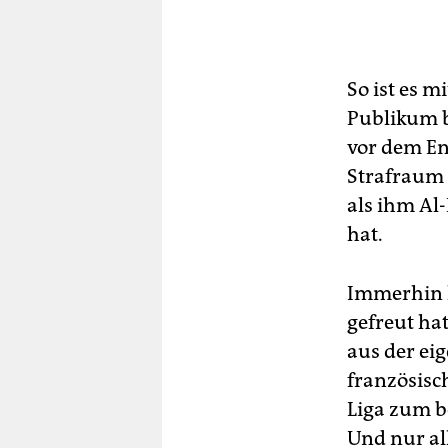
So ist es m
Publikum b
vor dem En
Strafraum 
als ihm Al
hat.
Immerhin k
gefreut hat
aus der eig
französisc
Liga zum b
Und nur al