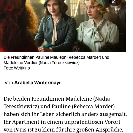
berlin
nord
wahrheit
verlag
verlag
Die Freundinnen Pauline Mauléon (Rebecca Marder) und
Madeleine Verdier (Nadia Tereszkiewicz)
veranstaltungen
Foto: Weltkino
shop
Von
Arabella Wintermayr
fragen & hilfe
unterstützen
Die beiden Freundinnen Made­leine (Nadia
Tereszkiewicz) und Pauline (Rebecca Marder)
abo
haben sich ihr Leben sicherlich anders ausgemalt.
Ihr Apartment in einem unprätentiösen Vorort
genossenschaft
von Paris ist zu klein für ihre großen Ansprüche,