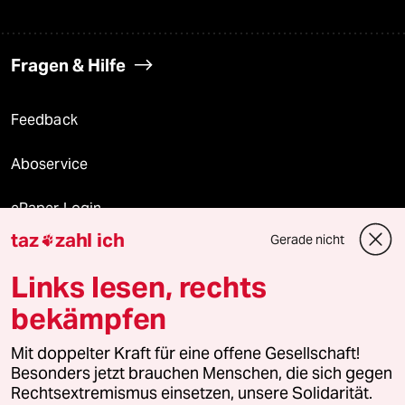
Fragen & Hilfe
Feedback
Aboservice
ePaper Login
taz
zahl ich
Gerade nicht

Downloads für Abonnierende
Links lesen, rechts
bekämpfen
© 2026 taz Verlags und Vertriebs GmbH
Mit doppelter Kraft für eine offene Gesellschaft!
Alle Rechte vorbehalten. Bei rechtlichen Fragen oder für Genehmigungen
wenden Sie sich bitte an
lizenzen@taz.de
Besonders jetzt brauchen Menschen, die sich gegen
Rechtsextremismus einsetzen, unsere Solidarität.