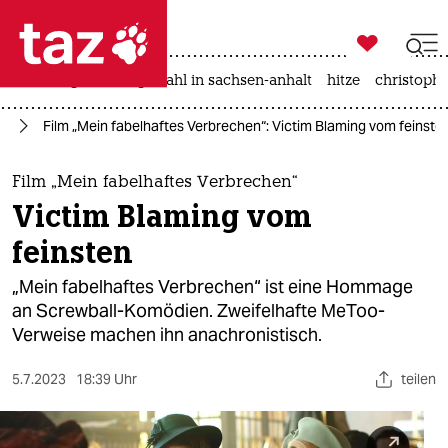

taz zahl ich
iran-krieg
landtagswahl in sachsen-anhalt
hitze
christophe

taz zahl ich
oo
Film „Mein fabelhaftes Verbrechen“: Victim Blaming vom feinste
taz zahl ich
themen
Film „Mein fabelhaftes Verbrechen“
Victim Blaming vom
politik
feinsten
öko
„Mein fabelhaftes Verbrechen“ ist eine Hommage
an Screwball-Komödien. Zweifelhafte MeToo-
gesellschaft
Verweise machen ihn anachronistisch.
kultur
5.7.2023
18:39 Uhr
teilen
sport