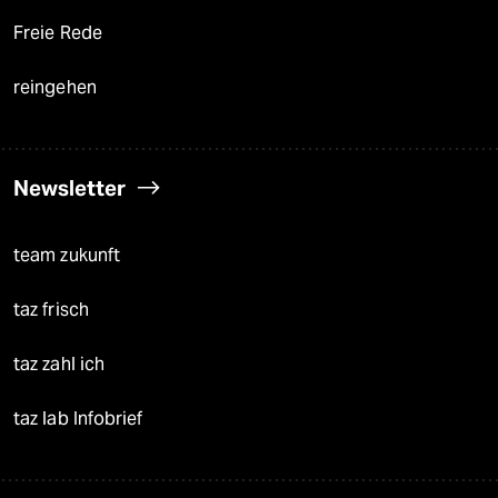
Freie Rede
reingehen
Newsletter
team zukunft
taz frisch
taz zahl ich
taz lab Infobrief