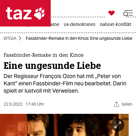

taz zahl ich
hitze
krieg in der ukraine
us-demokraten
nahost-konflikt

taz zahl ich
LGBTQIA
Fassbinder-Remake in den Kinos: Eine ungesunde Liebe
taz zahl ich
themen
Fassbinder-Remake in den Kinos
Eine ungesunde Liebe
politik
Der Regisseur François Ozon hat mit „Peter von
öko
Kant“ einen Fassbinder-Film neu bearbeitet. Darin
spielt er lustvoll mit Verweisen.
gesellschaft
22.9.2022
17:40 Uhr
teilen
kultur
sport