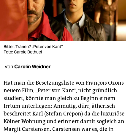
berlin
nord
wahrheit
verlag
Bitter, Tränen? „Peter von Kant“
verlag
Foto: Carole Bethuel
veranstaltungen
Von
Carolin Weidner
shop
Hat man die Besetzungsliste von François Ozons
fragen & hilfe
neuem Film, „Peter von Kant“, nicht gründlich
studiert, könnte man gleich zu Beginn einem
unterstützen
Irrtum unterliegen: Anmutig, dürr, ätherisch
abo
beschreitet Karl (Stefan Crépon) da die luxuriöse
Kölner Wohnung und erinnert damit sogleich an
genossenschaft
Margit Carstensen. Carstensen war es, die in