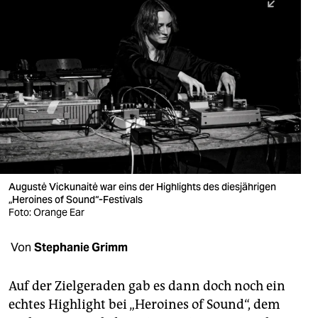
berlin
nord
wahrheit
verlag
verlag
veranstaltungen
shop
Augustė Vickunaitė war eins der Highlights des diesjährigen
„Heroines of Sound“-­Festivals
fragen & hilfe
Foto: Orange Ear
unterstützen
Von
Stephanie Grimm
abo
Auf der Zielgeraden gab es dann doch noch ein
genossenschaft
echtes Highlight bei „Heroines of Sound“, dem