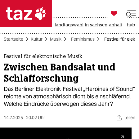

taz zahl ich
niedrigwasser
rente
landtagswahl in sachsen-anhalt
hybri

taz zahl ich
Startseite
Kultur
Musik
Feminismus
Festival für elek
taz zahl ich
themen
Festival für elektronische Musik
Zwischen Bandsalat und
politik
Schlafforschung
öko
Das Berliner Elektronik-Festival „Heroines of Sound“
reichte von atmosphärisch dicht bis einschläfernd.
gesellschaft
Welche Eindrücke überwogen dieses Jahr?
kultur
14.7.2025
20:02 Uhr
teilen
sport