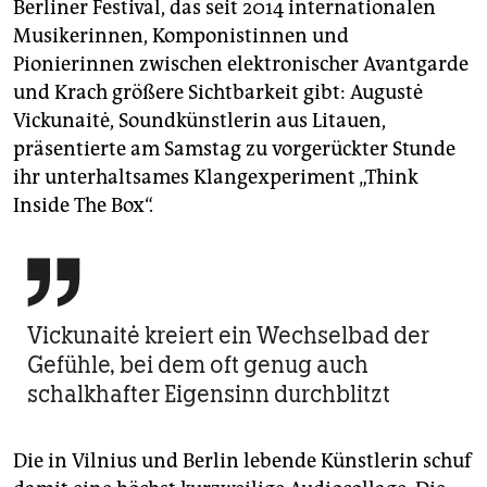
epaper login
Berliner Festival, das seit 2014 internationalen
Musikerinnen, Komponistinnen und
Pionierinnen zwischen elektronischer Avantgarde
und Krach größere Sichtbarkeit gibt: Augustė
Vickunaitė, Soundkünstlerin aus Litauen,
präsentierte am Samstag zu vorgerückter Stunde
ihr unterhaltsames Klangexperiment „Think
Inside The Box“.

Vickunaitė kreiert ein Wechselbad der
Gefühle, bei dem oft genug auch
schalkhafter Eigensinn durchblitzt
Die in Vilnius und Berlin lebende Künstlerin schuf