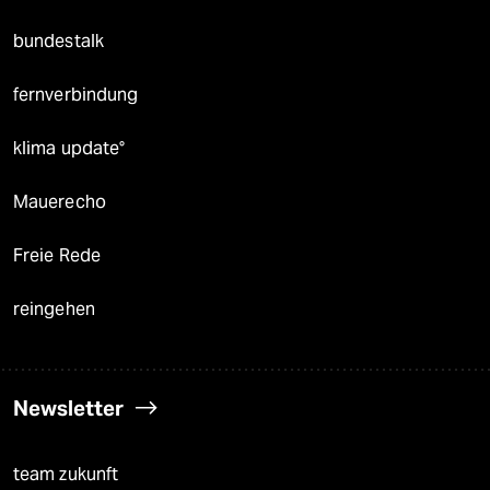
bundestalk
fernverbindung
klima update°
Mauerecho
Freie Rede
reingehen
Newsletter
team zukunft