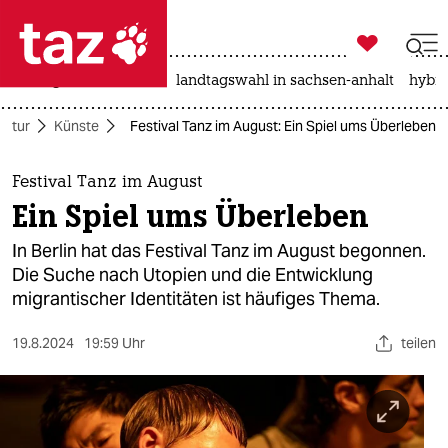

taz zahl ich
niedrigwasser
rente
landtagswahl in sachsen-anhalt
hybri

taz zahl ich
ultur
Künste
Festival Tanz im August: Ein Spiel ums Überleben
taz zahl ich
themen
Festival Tanz im August
Ein Spiel ums Überleben
politik
In Berlin hat das Festival Tanz im August begonnen.
öko
Die Suche nach Utopien und die Entwicklung
migrantischer Identitäten ist häufiges Thema.
gesellschaft
19.8.2024
19:59 Uhr
teilen
kultur
sport