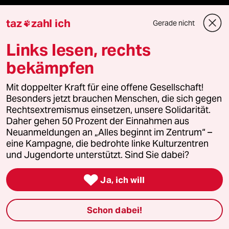
team zukunft
taz
zahl ich
Gerade nicht

taz frisch
Links lesen, rechts
bekämpfen
taz zahl ich
Mit doppelter Kraft für eine offene Gesellschaft!
taz lab Infobrief
Besonders jetzt brauchen Menschen, die sich gegen
Rechtsextremismus einsetzen, unsere Solidarität.
Daher gehen 50 Prozent der Einnahmen aus
Neuanmeldungen an „Alles beginnt im Zentrum“ –
Veranstaltungen
eine Kampagne, die bedrohte linke Kulturzentren
und Jugendorte unterstützt. Sind Sie dabei?
Demnächst

Ja, ich will
Vor Ort
Schon dabei!
Live im Stream