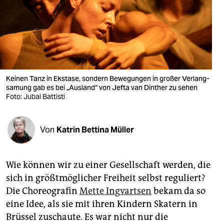
berlin
nord
wahrheit
verlag
Keinen Tanz in Ekstase, sondern Bewegungen in großer Verlang­
verlag
samung gab es bei „Ausland“ von Jefta van Dinther zu sehen
Foto: Jubal Battisti
veranstaltungen
shop
Von
Katrin Bettina Müller
fragen & hilfe
Wie können wir zu einer Gesellschaft werden, die
unterstützen
sich in größtmöglicher Freiheit selbst reguliert?
abo
Die Choreografin
Mette Ingvartsen
bekam da so
eine Idee, als sie mit ihren Kindern Skatern in
genossenschaft
Brüssel zuschaute. Es war nicht nur die