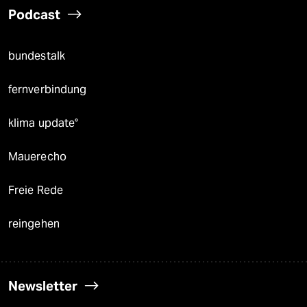
Podcast
bundestalk
fernverbindung
klima update°
Mauerecho
Freie Rede
reingehen
Newsletter