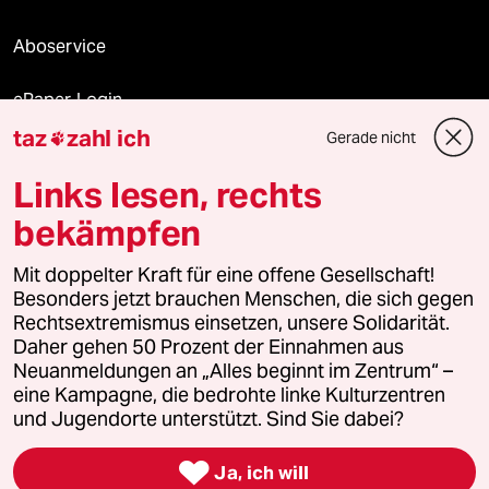
Aboservice
ePaper Login
taz
zahl ich
Gerade nicht

Downloads für Abonnierende
Links lesen, rechts
bekämpfen
© 2026 taz Verlags und Vertriebs GmbH
Mit doppelter Kraft für eine offene Gesellschaft!
Alle Rechte vorbehalten. Bei rechtlichen Fragen oder für Genehmigungen
wenden Sie sich bitte an
lizenzen@taz.de
Besonders jetzt brauchen Menschen, die sich gegen
Rechtsextremismus einsetzen, unsere Solidarität.
Daher gehen 50 Prozent der Einnahmen aus
Feedback
Redaktionsstatut
Kommune-Richtlinien
KI-
Neuanmeldungen an „Alles beginnt im Zentrum“ –
eine Kampagne, die bedrohte linke Kulturzentren
Leitlinie
Informant
Datenschutz
Impressum
AGB
und Jugendorte unterstützt. Sind Sie dabei?
Seitenwende
Einwilligungen widerrufen (Ads)

Ja, ich will