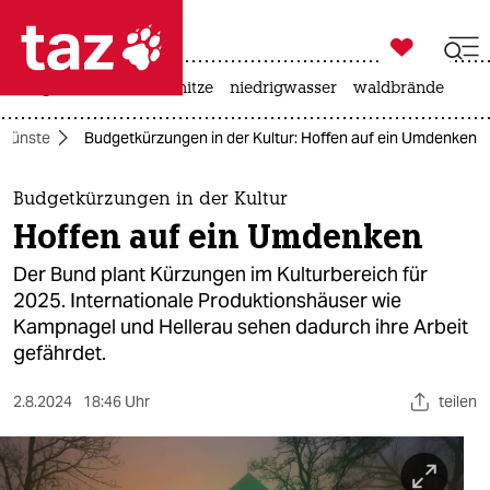

taz zahl ich
krieg in der ukraine
hitze
niedrigwasser
waldbrände

taz zahl ich
Künste
Budgetkürzungen in der Kultur: Hoffen auf ein Umdenken
taz zahl ich
themen
Budgetkürzungen in der Kultur
Hoffen auf ein Umdenken
politik
Der Bund plant Kürzungen im Kulturbereich für
öko
2025. Internationale Produktionshäuser wie
Kampnagel und Hellerau sehen dadurch ihre Arbeit
gesellschaft
gefährdet.
kultur
2.8.2024
18:46 Uhr
teilen
sport