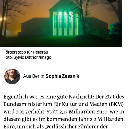
berlin
nord
wahrheit
verlag
verlag
Förderstopp für Hellerau
Foto: Sylvio Dittrich/imago
veranstaltungen
shop
Aus Berlin
Sophia Zessnik
fragen & hilfe
unterstützen
Eigentlich war es eine gute Nachricht: Der Etat des
Bundesministerium für Kultur und Medien (BKM)
abo
wird 2025 erhöht. Statt 2,15 Milliarden Euro, wie in
diesem gibt es im kommenden Jahr 2,2 Milliarden
genossenschaft
Euro, um sich als „verlässlicher Förderer der