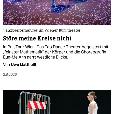
berlin
nord
wahrheit
Tanzperformances im Wiener Burgtheater
verlag
Störe meine Kreise nicht
verlag
ImPulsTanz Wien: Das Tao Dance Theater begeistert mit
„feinster Mathematik“ der Körper und die Choreografin
veranstaltungen
Eun-Me Ahn narrt westliche Blicke.
shop
Von
Uwe Mattheiß
fragen & hilfe
2.8.2026
unterstützen
abo
genossenschaft