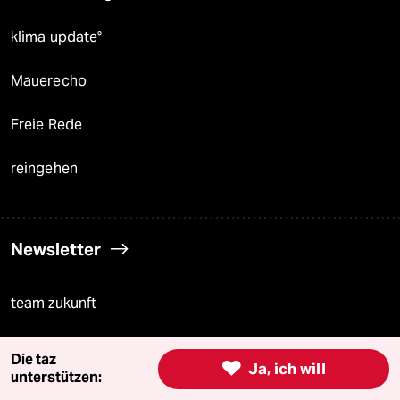
klima update°
Mauerecho
Freie Rede
reingehen
Newsletter
team zukunft
taz frisch
Die taz

Ja, ich will
unterstützen:
taz zahl ich