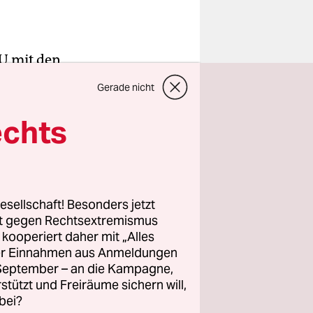
U mit den
itsplätze
Gerade nicht
ten
ebnis
echts
ahmen der
l (SPD) ist
esellschaft! Besonders jetzt
rt gegen Rechtsextremismus
z kooperiert daher mit „Alles
gen und
ller Einnahmen aus Anmeldungen
ei war
. September – an die Kampagne,
utz für
rstützt und Freiräume sichern will,
bei?