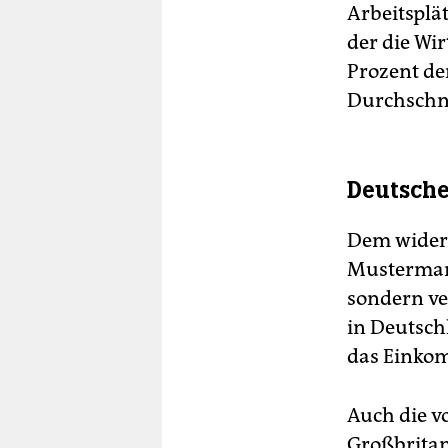
Arbeitsplä
der die Wi
Prozent de
Durchschni
Deutsche
Dem widers
Musterman
sondern ver
in Deutsch
das Einko
Auch die v
Großbritan