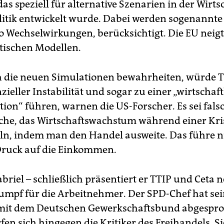
as speziell für alternative Szenarien in der Wirts
itik entwickelt wurde. Dabei werden sogenannte S
lso Wechselwirkungen, berücksichtigt. Die EU neig
atischen Modellen.
ch die neuen Simulationen bewahrheiten, würde 
ieller Instabilität und sogar zu einer „wirtschaf
tion“ führen, warnen die US-Forscher. Es sei fals
he, das Wirtschaftswachstum während einer Kri
n, indem man den Handel ausweite. Das führe n
ruck auf die Einkommen.
briel – schließlich präsentiert er TTIP und Ceta 
rumpf für die Arbeitnehmer. Der SPD-Chef hat se
 mit dem Deutschen Gewerkschaftsbund abgespro
en sich hingegen die Kritiker des Freihandels. Si