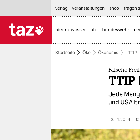
hautnavigation anspringen
hauptinhalt anspringen
footer anspringen
verlag
veranstaltungen
shop
fragen &
niedrigwasser
afd
bundeswehr
ce

taz zahl ich
taz zahl ich
Startseite
Öko
Ökonomie
TTIP
themen
politik
Falsche Fre
TTIP
öko
Jede Menge
gesellschaft
und USA br
kultur
12.11.2014
10:
sport