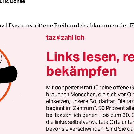
Eric Bonse
az
|
Das umstrittene Freihandelsabkommen der E
 könnte zu Wachstumseinbußen führen und Arbe
taz
zahl ich

. Allein in Deutschland könnten nach der geplan
erung 124.000 Jobs verloren gehen. Zu diesem Erg
Links lesen, r
Forscher der Tufts-Universität in Boston.
bekämpfen
widerspricht diametral den optimistischen Ann
ion. Auch für Wirtschaftsminister Sigmar Gabrie
Mit doppelter Kraft für eine offene G
brauchen Menschen, die sich vor O
mpfer. Dieser hatte am Montag die neue EU-
einsetzen, unsere Solidarität. Die ta
mmissarin Cecilia Malmström in Berlin empfan
beginnt im Zentrum“. 50 Prozent a
 eine Liberalisierung des Handels geworben. Dab
bei taz zahl ich gehen – bis zum 30
eworden, dass er den umstrittenen Investorensch
die linke, selbstverwaltete Orte unte
bevor sie verschwinden. Sind Sie da
 zu verhindern hält.