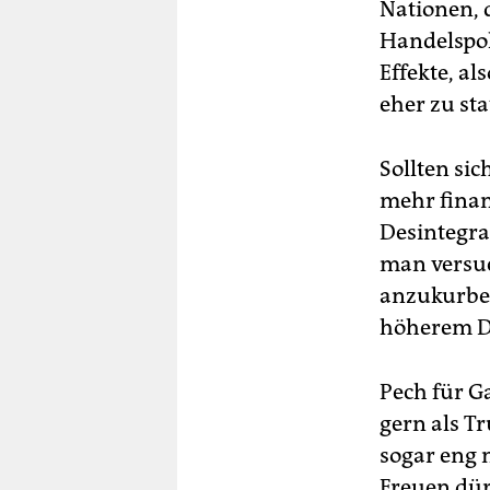
Nationen, d
Handelspol
Effekte, a
eher zu st
Sollten si
mehr finanz
Desintegra
man versuc
anzukurbel
höherem D
Pech für Ga
gern als T
sogar eng
Freuen dürf