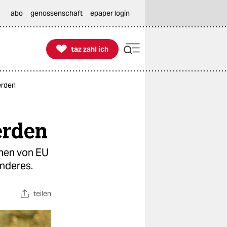
abo
genossenschaft
epaper login

taz zahl ich
taz zahl ich
erden
erden
men von EU
nderes.
teilen