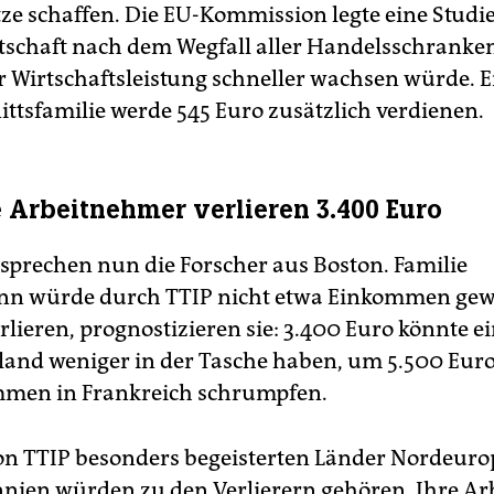
tze schaffen. Die EU-Kommission legte eine Studie
rtschaft nach dem Wegfall aller Handelsschranke
r Wirtschaftsleistung schneller wachsen würde. E
ttsfamilie werde 545 Euro zusätzlich verdienen.
 Arbeitnehmer verlieren 3.400 Euro
prechen nun die Forscher aus Boston. Familie
n würde durch TTIP nicht etwa Einkommen gew
lieren, prognostizieren sie: 3.400 Euro könnte ei
land weniger in der Tasche haben, um 5.500 Eur
mmen in Frankreich schrumpfen.
on TTIP besonders begeisterten Länder Nordeuro
nien würden zu den Verlierern gehören. Ihre Ar