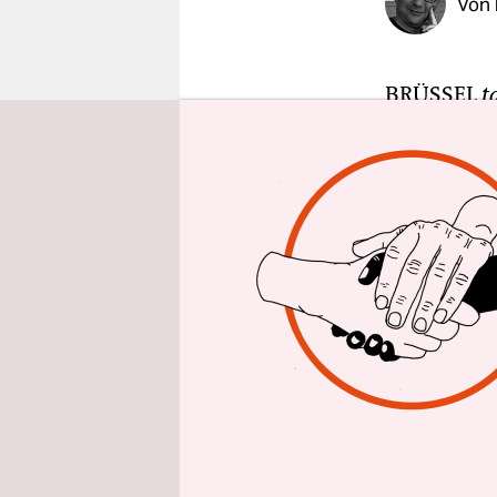
Von
epaper login
BRÜSSEL
t
USA (TTIP)
vernichten
Liberalisi
kommen US-
Die
Studie
EU-Kommiss
sie ein Dä
Handelsko
erneut für
deutlich g
nicht mehr