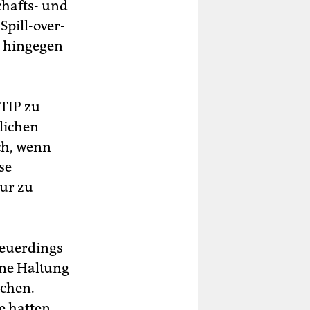
chafts- und
pill-over-
t hingegen
TTIP zu
tlichen
ch, wenn
se
ur zu
neuerdings
ine Haltung
chen.
e hatten