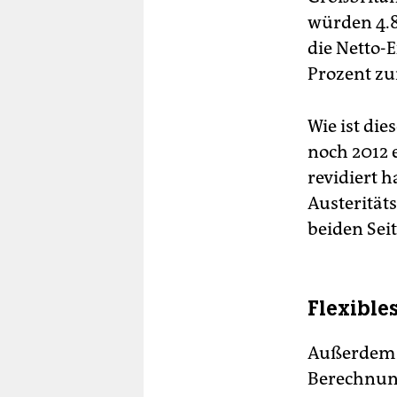
würden 4.
die Netto-
Prozent z
Wie ist di
noch 2012 
revidiert 
Austerität
beiden Seit
Flexible
Außerdem v
Berechnung