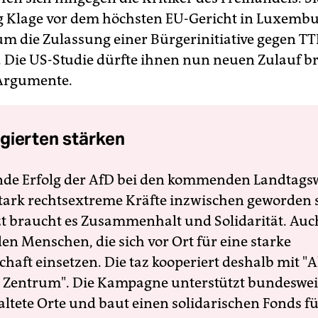
 Klage vor dem höchsten EU-Gericht in Luxemb
 um die Zulassung einer Bürgerinitiative gegen TT
 Die US-Studie dürfte ihnen nun neuen Zulauf b
Argumente.
gierten stärken
nde Erfolg der AfD bei den kommenden Landtags
 stark rechtsextreme Kräfte inzwischen geworden 
zt braucht es Zusammenhalt und Solidarität. Auc
en Menschen, die sich vor Ort für eine starke
schaft einsetzen. Die taz kooperiert deshalb mit "A
 Zentrum". Die Kampagne unterstützt bundesweit
altete Orte und baut einen solidarischen Fonds f