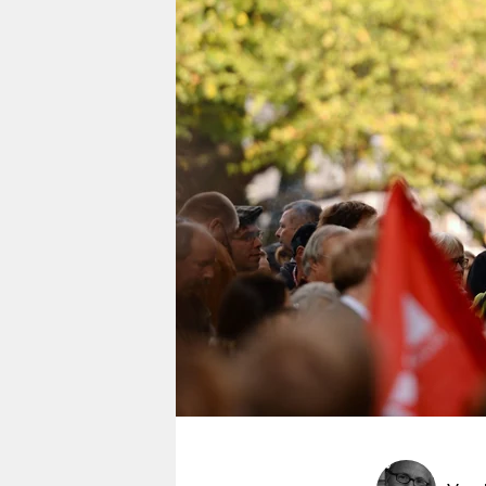
berlin
nord
wahrheit
verlag
verlag
veranstaltungen
shop
fragen & hilfe
unterstützen
abo
genossenschaft