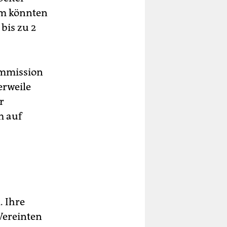
em könnten
bis zu 2
ommission
erweile
r
m auf
. Ihre
Vereinten