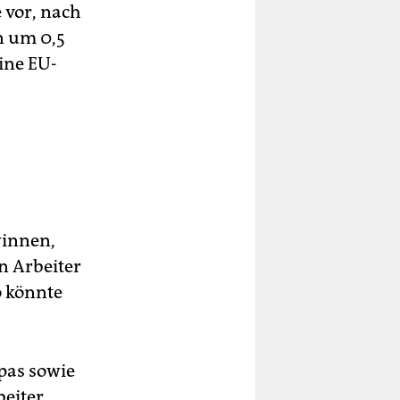
 vor, nach
n um 0,5
ine EU-
innen,
n Arbeiter
o könnte
pas sowie
beiter