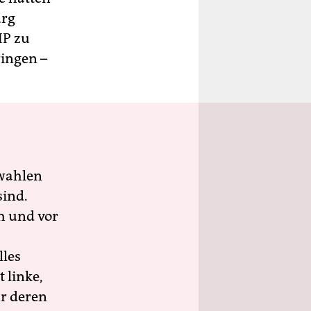
urg
IP zu
ringen –
wahlen
sind.
h und vor
lles
 linke,
ür deren