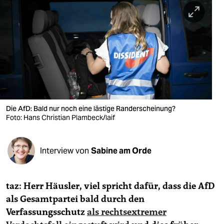
berlin
nord
wahrheit
verlag
verlag
veranstaltungen
Die AfD: Bald nur noch eine lästige Randerscheinung?
Foto: Hans Christian Plambeck/laif
shop
fragen & hilfe
Interview von
Sabine am Orde
unterstützen
taz: Herr Häusler, viel spricht dafür, dass die AfD
abo
als Gesamtpartei bald durch den
genossenschaft
Verfassungsschutz
als rechtsextremer