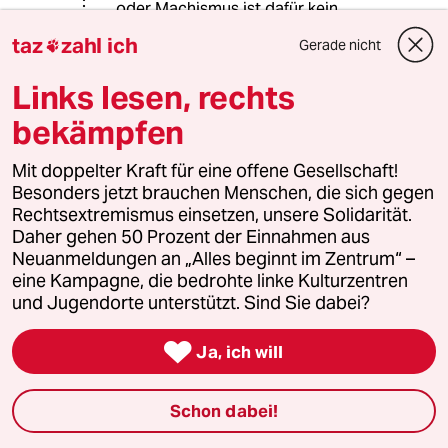
oder Machismus ist dafür kein
adäquater Ersatz. Dazu hat die AfD
taz
zahl ich
Gerade nicht

ein Führungsproblem (bzw. die
Abwesenheit nicht komplett
Links lesen, rechts
peinlicher "Führer"), leidet unter einer
Ermüdung des Dauerprotests und
bekämpfen
dem Abgang des Lieblingsfeindbilds
Merkel.
Mit doppelter Kraft für eine offene Gesellschaft!
Besonders jetzt brauchen Menschen, die sich gegen
Rechtsextremismus einsetzen, unsere Solidarität.
Daher gehen 50 Prozent der Einnahmen aus
Abdurchdiemitte
A
Neuanmeldungen an „Alles beginnt im Zentrum“ –
03.02.2021
,
22:04 Uhr
eine Kampagne, die bedrohte linke Kulturzentren
@Dorian Müller:
und Jugendorte unterstützt. Sind Sie dabei?
Meinen Sie nicht. dass sich das
gesamtgesellschaftliche Klima seit

Ja, ich will
den 90ern derart verschoben hat,
dass rechtsextreme, rassistische
sowie sozialdarwinistische
Schon dabei!
Positionen heute in breiteren
Bevölkerungskreisen Akzeptanz