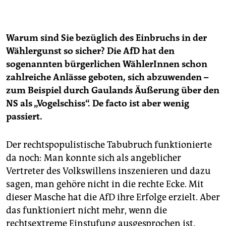
Der „Flügel“, die offiziell aufgelöste Strömung um
Björn Höcke, ist laut Bundesamt für
Verfassungsschutz sogar erwiesen
rechtsextremistisch, die Nachwuchsorganisation
Warum sind Sie bezüglich des Einbruchs in der
Junge Alternative ebenso wie die vier
Wählergunst so sicher? Die AfD hat den
Landesverbände gelten als Verdachtsfall.
sogenannten bürgerlichen WählerInnen schon
Nach Informationen der taz und anderer Medien hat
zahlreiche Anlässe geboten, sich abzuwenden –
das Bundesamt zudem geplant, die Gesamtpartei als
zum Beispiel durch Gaulands Äußerung über den
Verdachtsfall einzustufen. Nach mehreren Berichten
NS als „Vogelschiss“. De facto ist aber wenig
aber klagte die AfD quasi prophylaktisch dagegen vor
passiert.
dem Kölner Verwaltungsgericht. Bis in Köln eine
Entscheidung in der Eilsache fällt, ist die Rechtslage
nun so: Die Behörde darf die Partei einstufen, aber
Der rechtspopulistische Tabubruch funktionierte
reden darf sie darüber nicht. Weil sie aber wohl die
da noch: Man konnte sich als angeblicher
Landesämter für Verfassungsschutz und auch das
Vertreter des Volkswillens inszenieren und dazu
Parlamentarische Kontrollgremium im Bundestag
sagen, man gehöre nicht in die rechte Ecke. Mit
informieren wird, könnte es durchaus sein, dass diese
dieser Masche hat die AfD ihre Erfolge erzielt. Aber
Information früher oder später an die Medien
durchsickert. In Sachsen ist genau dies gerade
das funktioniert nicht mehr, wenn die
wieder passiert.
rechtsextreme Einstufung ausgesprochen ist.