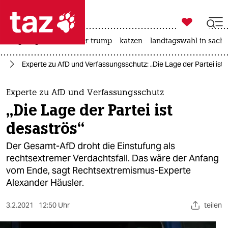

taz zahl ich
bergsteigen
usa unter trump
katzen
landtagswahl in sachs

taz zahl ich
fD
Experte zu AfD und Verfassungsschutz: „Die Lage der Partei ist 
taz zahl ich
themen
Experte zu AfD und Verfassungsschutz
„Die Lage der Partei ist
politik
desaströs“
öko
Der Gesamt-AfD droht die Einstufung als
rechtsextremer Verdachtsfall. Das wäre der Anfang
gesellschaft
vom Ende, sagt Rechtsextremismus-Experte
Alexander Häusler.
kultur
sport
3.2.2021
12:50 Uhr
teilen