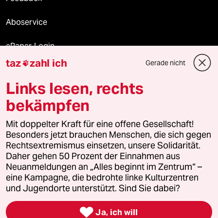
Aboservice
ePaper Login
taz
zahl ich
Gerade nicht

Downloads für Abonnierende
Links lesen, rechts
bekämpfen
© 2026 taz Verlags und Vertriebs GmbH
Mit doppelter Kraft für eine offene Gesellschaft!
Alle Rechte vorbehalten. Bei rechtlichen Fragen oder für Genehmigungen
wenden Sie sich bitte an
lizenzen@taz.de
Besonders jetzt brauchen Menschen, die sich gegen
Rechtsextremismus einsetzen, unsere Solidarität.
Daher gehen 50 Prozent der Einnahmen aus
Feedback
Redaktionsstatut
Kommune-Richtlinien
KI-
Neuanmeldungen an „Alles beginnt im Zentrum“ –
eine Kampagne, die bedrohte linke Kulturzentren
Leitlinie
Informant
Datenschutz
Impressum
AGB
und Jugendorte unterstützt. Sind Sie dabei?
Seitenwende
Einwilligungen widerrufen (Ads)

Ja, ich will