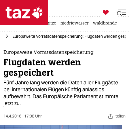

taz zahl ich
krieg in der ukraine
hitze
niedrigwasser
waldbrände

taz zahl ich
ng
Europaweite Vorratsdatenspeicherung: Flugdaten werden gespe
taz zahl ich
themen
Europaweite Vorratsdatenspeicherung
Flugdaten werden
politik
gespeichert
öko
Fünf Jahre lang werden die Daten aller Fluggäste
bei internationalen Flügen künftig anlasslos
gesellschaft
aufbewahrt. Das Europäische Parlament stimmte
jetzt zu.
kultur
sport
14.4.2016
17:08 Uhr
teilen