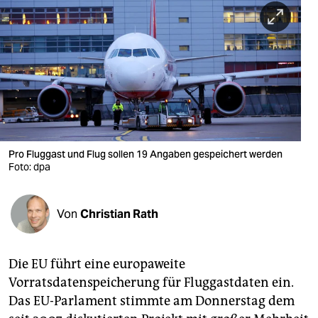
berlin
nord
wahrheit
verlag
verlag
veranstaltungen
Pro Fluggast und Flug sollen 19 Angaben gespeichert werden
Foto: dpa
shop
fragen & hilfe
Von
Christian Rath
unterstützen
Die EU führt eine europaweite
abo
Vorratsdatenspeicherung für Fluggastdaten ein.
genossenschaft
Das EU-Parlament stimmte am Donnerstag dem