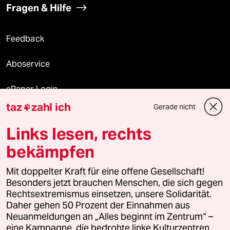
Fragen & Hilfe
Feedback
Aboservice
ePaper Login
taz
zahl ich
Gerade nicht

Downloads für Abonnierende
Links lesen, rechts
bekämpfen
© 2026 taz Verlags und Vertriebs GmbH
Alle Rechte vorbehalten. Bei rechtlichen Fragen oder für Genehmigungen
Mit doppelter Kraft für eine offene Gesellschaft!
wenden Sie sich bitte an
lizenzen@taz.de
Besonders jetzt brauchen Menschen, die sich gegen
Rechtsextremismus einsetzen, unsere Solidarität.
Daher gehen 50 Prozent der Einnahmen aus
Feedback
Redaktionsstatut
Kommune-Richtlinien
KI-
Neuanmeldungen an „Alles beginnt im Zentrum“ –
eine Kampagne, die bedrohte linke Kulturzentren