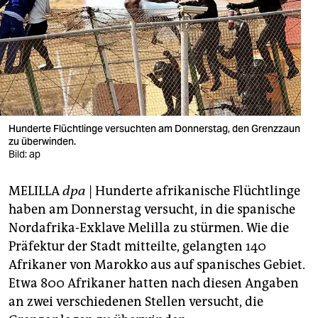
berlin
nord
wahrheit
verlag
verlag
Hunderte Flüchtlinge versuchten am Donnerstag, den Grenzzaun
zu überwinden.
veranstaltungen
Bild: ap
shop
MELILLA
dpa
| Hunderte afrikanische Flüchtlinge
fragen & hilfe
haben am Donnerstag versucht, in die spanische
Nordafrika-Exklave Melilla zu stürmen. Wie die
unterstützen
Präfektur der Stadt mitteilte, gelangten 140
Afrikaner von Marokko aus auf spanisches Gebiet.
abo
Etwa 800 Afrikaner hatten nach diesen Angaben
genossenschaft
an zwei verschiedenen Stellen versucht, die