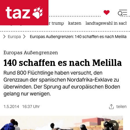

taz zahl ich
bergsteigen
usa unter trump
katzen
landtagswahl in sachs

taz zahl ich
k
Europa
Europas Außengrenzen: 140 schaffen es nach Melilla
taz zahl ich
themen
Europas Außengrenzen
140 schaffen es nach Melilla
politik
Rund 800 Flüchtlinge haben versucht, den
öko
Grenzzaun der spanischen Nordafrika-Exklave zu
überwinden. Der Sprung auf europäischen Boden
gesellschaft
gelang nur wenigen.
kultur
1.5.2014
16:37 Uhr
teilen
sport