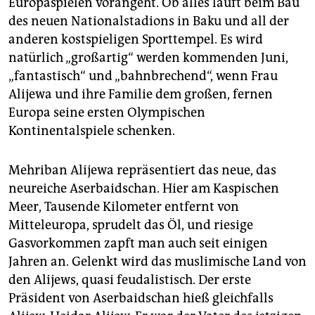
Europaspielen vorangeht. Ob alles läuft beim Bau
epaper login
des neuen Nationalstadions in Baku und all der
anderen kostspieligen Sporttempel. Es wird
natürlich „großartig“ werden kommenden Juni,
„fantastisch“ und „bahnbrechend“, wenn Frau
Alijewa und ihre Familie dem großen, fernen
Europa seine ersten Olympischen
Kontinentalspiele schenken.
Mehriban Alijewa repräsentiert das neue, das
neureiche Aserbaidschan. Hier am Kaspischen
Meer, Tausende Kilometer entfernt von
Mitteleuropa, sprudelt das Öl, und riesige
Gasvorkommen zapft man auch seit einigen
Jahren an. Gelenkt wird das muslimische Land von
den Alijews, quasi feudalistisch. Der erste
Präsident von Aserbaidschan hieß gleichfalls