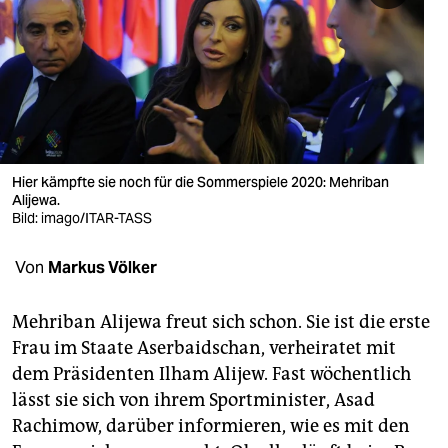
berlin
nord
wahrheit
verlag
verlag
Hier kämpfte sie noch für die Sommerspiele 2020: Mehriban
Alijewa.
veranstaltungen
Bild: imago/ITAR-TASS
shop
Von
Markus Völker
fragen & hilfe
Mehriban Alijewa freut sich schon. Sie ist die erste
unterstützen
Frau im Staate Aserbaidschan, verheiratet mit
dem Präsidenten Ilham Alijew. Fast wöchentlich
abo
lässt sie sich von ihrem Sportminister, Asad
genossenschaft
Rachimow, darüber informieren, wie es mit den