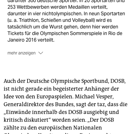
darunter 300 deutsche Sportler. In 20 Sportarten und
253 Wettbewerben werden Medaillen verteilt,
darunter in vier nichtolympischen. In neun Sportarten
(u. a. Triathlon, Schießen und Volleyball) wird es
tatsächlich um die Wurst gehen, denn hier werden
Tickets für die Olympischen Sommerspiele in Rio de
Janeiro 2016 verteilt.
mehr anzeigen
Die Europaspiele werden in 18 Sportstätten
ausgetragen. 12 bleiben permanent bestehen, 6 nur
temporär wie der Mountainbike-Parcours, die
Auch der Deutsche Olympische Sportbund, DOSB,
Wasserball- oder die Beachvolleyballarena. 5
ist nicht gerade ein begeisterter Anhänger der
Sportstätten werden neu gebaut, die National
Idee von den Europaspielen. Michael Vesper,
Gymnastics Arena, der BMX Velopark, das Baku
Aquatics Centre, das Baku Shooting Centre sowie
Generaldirektor des Bundes, sagt der taz, dass die
das Nationalstadion.
„Einwände innerhalb des DOSB ausgiebig und
kritisch diskutiert“ worden seien. „Der DOSB
Eine Million Zuschauer werden erwartet. Über die
zählte zu den europäischen Nationalen
Kosten schweigt sich allerdings das überwiegend von