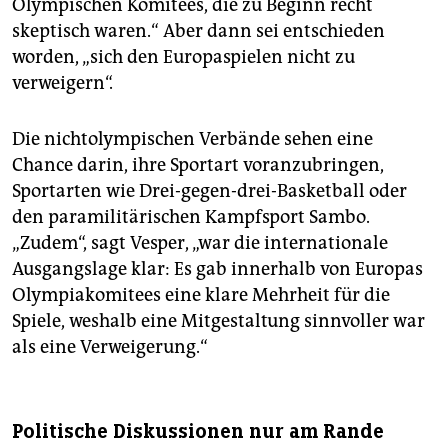
Briten geführte Organisationskomitee aus. Dessen
Olympischen Komitees, die zu Beginn recht
Chef Simon Clegg sagt, es gehe darum, eine „Marke“
skeptisch waren.“ Aber dann sei entschieden
zu entwickeln. Das kostet auf jeden Fall Milliarden,
worden, „sich den Europaspielen nicht zu
sehr viele Milliarden.
verweigern“.
Die nichtolympischen Verbände sehen eine
Chance darin, ihre Sportart voranzubringen,
Sportarten wie Drei-gegen-drei-Basketball oder
den paramilitärischen Kampfsport Sambo.
„Zudem“, sagt Vesper, „war die internationale
Ausgangslage klar: Es gab innerhalb von Europas
Olympiakomitees eine klare Mehrheit für die
Spiele, weshalb eine Mitgestaltung sinnvoller war
als eine Verweigerung.“
Politische Diskussionen nur am Rande