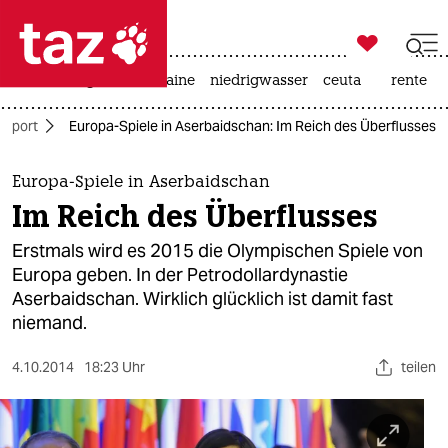

taz zahl ich
hitze
krieg in der ukraine
niedrigwasser
ceuta
rente

taz zahl ich
Sport
Europa-Spiele in Aserbaidschan: Im Reich des Überflusses
taz zahl ich
themen
Europa-Spiele in Aserbaidschan
Im Reich des Überflusses
politik
Erstmals wird es 2015 die Olympischen Spiele von
öko
Europa geben. In der Petrodollardynastie
Aserbaidschan. Wirklich glücklich ist damit fast
gesellschaft
niemand.
kultur
4.10.2014
18:23 Uhr
teilen
sport