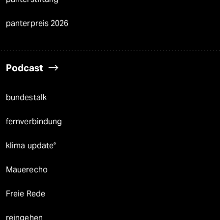
panterpreis 2026
Podcast
bundestalk
fernverbindung
klima update°
Mauerecho
Freie Rede
reingehen