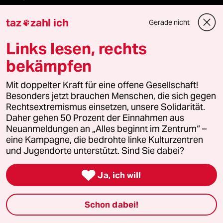
taz
zahl ich
Gerade nicht

Feedback
Links lesen, rechts
Aboservice
bekämpfen
ePaper Login
Mit doppelter Kraft für eine offene Gesellschaft!
Besonders jetzt brauchen Menschen, die sich gegen
Downloads für Abonnierende
Rechtsextremismus einsetzen, unsere Solidarität.
Daher gehen 50 Prozent der Einnahmen aus
Neuanmeldungen an „Alles beginnt im Zentrum“ –
eine Kampagne, die bedrohte linke Kulturzentren
© 2026 taz Verlags und Vertriebs GmbH
und Jugendorte unterstützt. Sind Sie dabei?
Alle Rechte vorbehalten. Bei rechtlichen Fragen oder für Genehmigungen
wenden Sie sich bitte an
lizenzen@taz.de

Ja, ich will
Feedback
Redaktionsstatut
Kommune-Richtlinien
KI-
Schon dabei!
Leitlinie
Informant
Datenschutz
Impressum
AGB