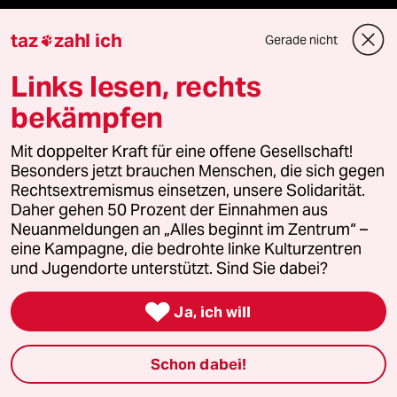
taz
zahl ich
Gerade nicht

Verlag
Links lesen, rechts
bekämpfen
Aktuelles
Mit doppelter Kraft für eine offene Gesellschaft!
Besonders jetzt brauchen Menschen, die sich gegen
Hausblog
Rechtsextremismus einsetzen, unsere Solidarität.
Daher gehen 50 Prozent der Einnahmen aus
Die Seitenwende
Neuanmeldungen an „Alles beginnt im Zentrum“ –
eine Kampagne, die bedrohte linke Kulturzentren
Stellen
und Jugendorte unterstützt. Sind Sie dabei?
Presse

Ja, ich will
Schon dabei!
Unterstützen