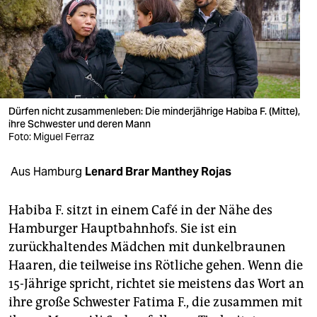
berlin
nord
wahrheit
verlag
Dürfen nicht zusammenleben: Die minderjährige Habiba F. (Mitte),
verlag
ihre Schwester und deren Mann
Foto: Miguel Ferraz
veranstaltungen
Aus Hamburg
Lenard Brar Manthey Rojas
shop
fragen & hilfe
Habiba F. sitzt in einem Café in der Nähe des
Hamburger Hauptbahnhofs. Sie ist ein
unterstützen
zurückhaltendes Mädchen mit dunkelbraunen
abo
Haaren, die teilweise ins Rötliche gehen. Wenn die
15-Jährige spricht, richtet sie meistens das Wort an
genossenschaft
ihre große Schwester Fatima F., die zusammen mit