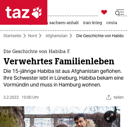

taz zahl ich
hitze
landtagswahl in sachsen-anhalt
iran-krieg
ceuta

taz zahl ich
Startseite
Nord
Afghanistan
Die Geschichte von Habiba F
taz zahl ich
themen
Die Geschichte von Habiba F.
Verwehrtes Familienleben
politik
Die 15-jährige Habiba ist aus Afghanistan geflohen.
öko
Ihre Schwester lebt in Lüneburg, Habiba bekam eine
Vormündin und muss in Hamburg wohnen.
gesellschaft
3.2.2022
15:00 Uhr
teilen
kultur
sport