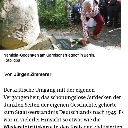
berlin
nord
wahrheit
verlag
verlag
Namibia-Gedenken am Garnisonsfriedhof in Berlin.
Foto: dpa
veranstaltungen
shop
Von
Jürgen Zimmerer
fragen & hilfe
Der kritische Umgang mit der eigenen
unterstützen
Vergangenheit, das schonungslose Aufdecken der
dunklen Seiten der eigenen Geschichte, gehörte
abo
zum Staatsverständnis Deutschlands nach 1945. Es
genossenschaft
war in vielerlei Hinsicht so etwas wie die
Wiedereintrittskarte in den Kreis der ‚zivilisierten‘