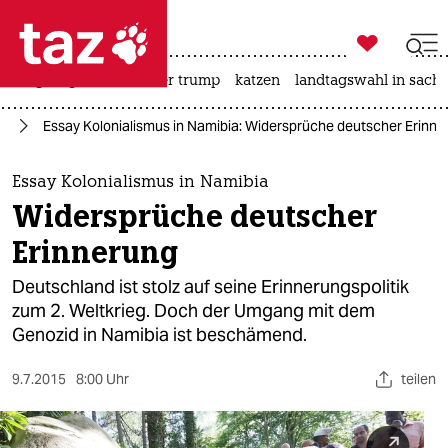

taz zahl ich
bergsteigen
usa unter trump
katzen
landtagswahl in sachs

taz zahl ich
us
Essay Kolonialismus in Namibia: Widersprüche deutscher Erinne
taz zahl ich
themen
Essay Kolonialismus in Namibia
Widersprüche deutscher
politik
Erinnerung
öko
Deutschland ist stolz auf seine Erinnerungspolitik
zum 2. Weltkrieg. Doch der Umgang mit dem
gesellschaft
Genozid in Namibia ist beschämend.
kultur
9.7.2015
8:00 Uhr
teilen
sport