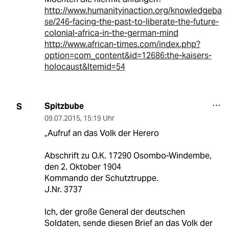
http://www.humanityinaction.org/knowledgeba
se/246-facing-the-past-to-liberate-the-future-
colonial-africa-in-the-german-mind
http://www.african-times.com/index.php?
option=com_content&id=12686:the-kaisers-
holocaust&Itemid=54
Spitzbube
S
09.07.2015
,
15:19 Uhr
„Aufruf an das Volk der Herero
Abschrift zu O.K. 17290 Osombo-Windembe,
den 2. Oktober 1904
Kommando der Schutztruppe.
J.Nr. 3737
Ich, der große General der deutschen
Soldaten, sende diesen Brief an das Volk der