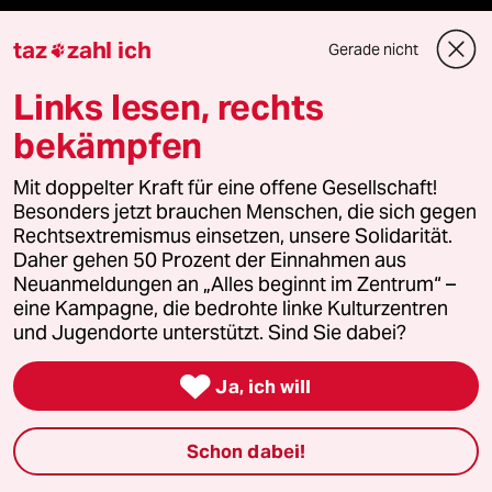
Ressorts
taz
zahl ich
Gerade nicht

Links lesen, rechts
Politik
bekämpfen
Öko
Mit doppelter Kraft für eine offene Gesellschaft!
Besonders jetzt brauchen Menschen, die sich gegen
Gesellschaft
Rechtsextremismus einsetzen, unsere Solidarität.
Daher gehen 50 Prozent der Einnahmen aus
Kultur
Neuanmeldungen an „Alles beginnt im Zentrum“ –
eine Kampagne, die bedrohte linke Kulturzentren
Sport
und Jugendorte unterstützt. Sind Sie dabei?
Berlin

Ja, ich will
Nord
Schon dabei!
Wahrheit