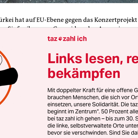
Türkei hat auf EU-Ebene gegen das Konzertprojekt
er Sinfoniker zum Genozid an den Armeniern vo
rveniert. Der türkische EU-Botschafter verlange, 
taz
zahl ich

e Union die finanzielle Förderung für die interna
Links lesen, r
 einstellt, sagte Intendant Markus Rindt am Sam
r sprach von einem „Angriff auf die Meinungsfrei
bekämpfen
as im November 2015 in Berlin Premiere hatte und
stieren soll, sieht er aber nicht in Gefahr. „Ich gl
Mit doppelter Kraft für eine offene G
e Agentur einknickt.“
brauchen Menschen, die sich vor O
einsetzen, unsere Solidarität. Die ta
ivagentur für Bildung, Audiovisuelles und Kultur 
beginnt im Zentrum“. 50 Prozent a
 stehe hinter „Aghet“, berichteten die „Dresdne
bei taz zahl ich gehen – bis zum 30
die linke, selbstverwaltete Orte unte
“. Sie hat Rindt zufolge insofern nachgegeben, al
bevor sie verschwinden. Sind Sie da
nen darüber auf ihrer Internetseite entfernte. „D