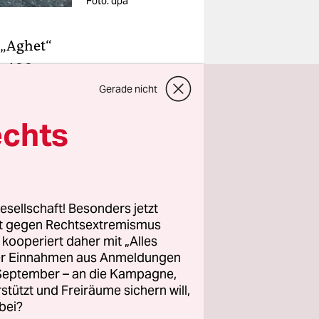
Foto: dpa
 „Aghet“
r 100
dass die
Gerade nicht
tionale
echts
stag in
heit“. Das
 auch in
aube nicht,
esellschaft! Besonders jetzt
rt gegen Rechtsextremismus
z kooperiert daher mit „Alles
bei der EU-
ller Einnahmen aus Anmeldungen
r Neuesten
. September – an die Kampagne,
rstützt und Freiräume sichern will,
s sie
bei?
as finden