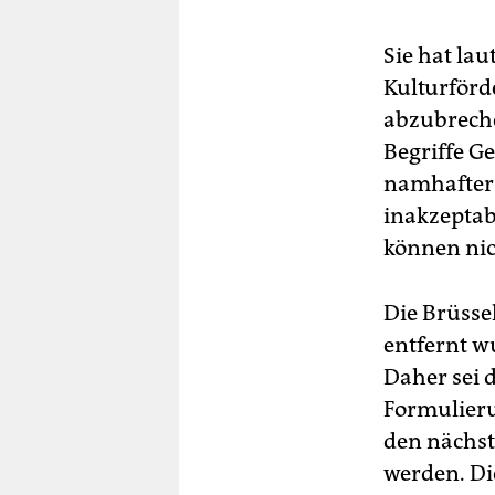
Sie hat la
Kulturförd
abzubreche
Begriffe G
namhafter 
inakzeptab
können nic
Die Brüsse
entfernt w
Daher sei 
Formulieru
den nächst
werden. Di