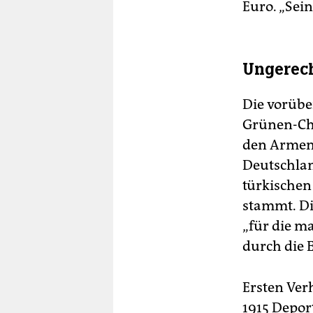
Euro. „Sein
Ungerech
Die vorüber
Grünen-Ch
den Armeni
Deutschlan
türkischen
stammt. Di
„für die m
durch die 
Ersten Ver
1915 Depor