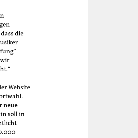
en
ngen
 dass die
Musiker
rfung“
 wir
ht.“
der Website
ortwahl.
r neue
n soll in
tlicht
00.000