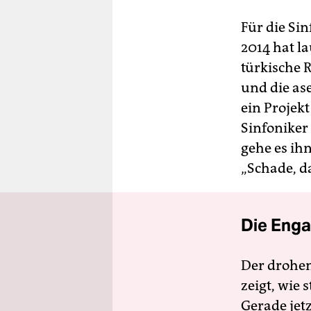
Für die Si
2014 hat l
türkische 
und die as
ein Projek
Sinfoniker
gehe es ih
„Schade, da
Die Enga
Der drohe
zeigt, wie
Gerade jet