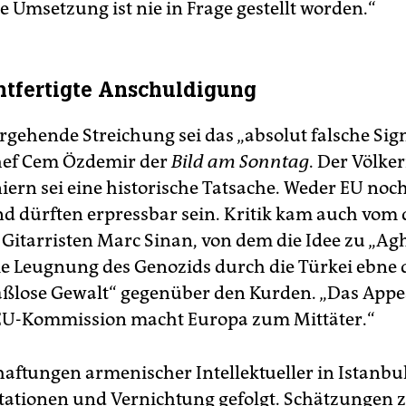
e Umsetzung ist nie in Frage gestellt worden.“
tfertigte Anschuldigung
gehende Streichung sei das „absolut falsche Sign
ef Cem Özdemir der
Bild am Sonntag
. Der Völk
ern sei eine historische Tatsache. Weder EU noc
d dürften erpressbar sein. Kritik kam auch vom 
 Gitarristen Marc Sinan, von dem die Idee zu „Ag
e Leugnung des Genozids durch die Türkei ebne
aßlose Gewalt“ gegenüber den Kurden. „Das App
EU-Kommission macht Europa zum Mittäter.“
haftungen armenischer Intellektueller in Istanbu
tationen und Vernichtung gefolgt. Schätzungen 