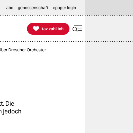
abo
genossenschaft
epaper login

taz zahl ich
taz zahl ich
 über Dresdner Orchester
t. Die
n jedoch