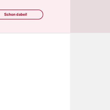
ierung
unst und
Schon dabei!