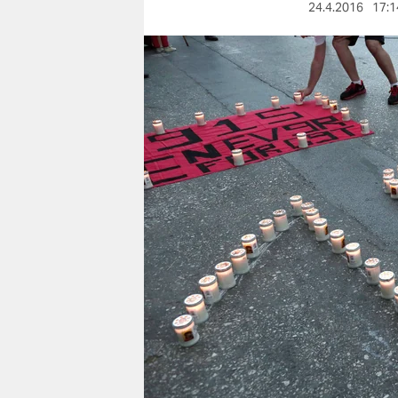
berlin
24.4.2016
17:1
nord
wahrheit
verlag
verlag
veranstaltungen
shop
fragen & hilfe
unterstützen
abo
genossenschaft