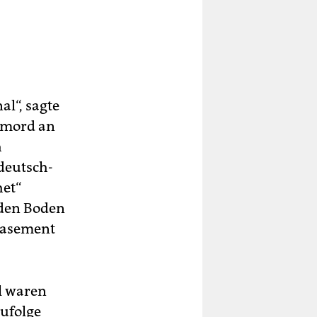
al“, sagte
ermord an
h
deutsch-
het“
 den Boden
easement
l waren
zufolge