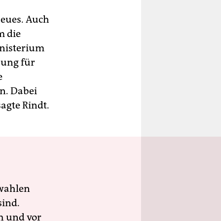
Neues. Auch
m die
inisterium
zung für
e
n. Dabei
agte Rindt.
wahlen
sind.
h und vor