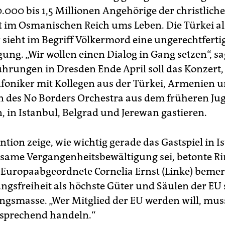
000 bis 1,5 Millionen Angehörige der christlich
 im Osmanischen Reich ums Leben. Die Türkei al
 sieht im Begriff Völkermord eine ungerechtferti
ung. „Wir wollen einen Dialog in Gang setzen“, sa
hrungen in Dresden Ende April soll das Konzert, 
infoniker mit Kollegen aus der Türkei, Armenien 
n des No Borders Orchestra aus dem früheren Ju
, in Istanbul, Belgrad und Jerewan gastieren.
ntion zeige, wie wichtig gerade das Gastspiel in I
same Vergangenheitsbewältigung sei, betonte Ri
 Europaabgeordnete Cornelia Ernst (Linke) bemer
gsfreiheit als höchste Güter und Säulen der EU 
gsmasse. „Wer Mitglied der EU werden will, mus
sprechend handeln.“