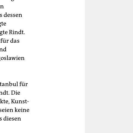
en
s dessen
gte
gte Rindt.
für das
und
goslawien
stanbul für
ndt. Die
kte, Kunst-
seien keine
s diesen