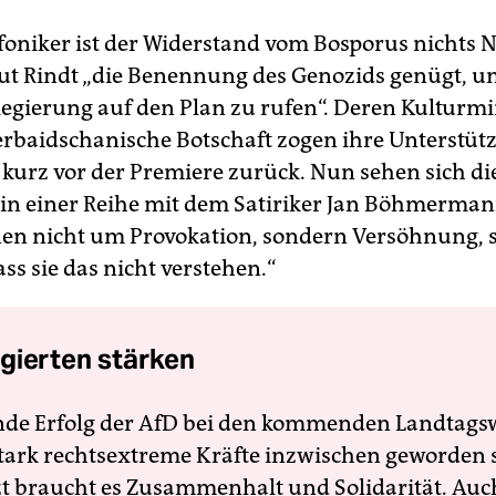
nfoniker ist der Widerstand vom Bosporus nichts 
aut Rindt „die Benennung des Genozids genügt, u
Regierung auf den Plan zu rufen“. Deren Kulturm
erbaidschanische Botschaft zogen ihre Unterstüt
t kurz vor der Premiere zurück. Nun sehen sich di
 in einer Reihe mit dem Satiriker Jan Böhmerman
nen nicht um Provokation, sondern Versöhnung, s
ss sie das nicht verstehen.“
gierten stärken
nde Erfolg der AfD bei den kommenden Landtags
 stark rechtsextreme Kräfte inzwischen geworden 
zt braucht es Zusammenhalt und Solidarität. Auc