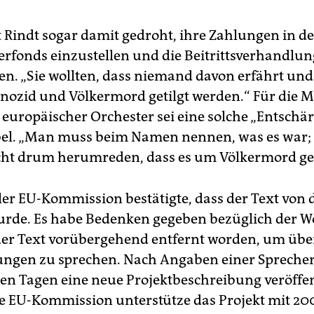
ut Rindt sogar damit gedroht, ihre Zahlungen in d
erfonds einzustellen und die Beitrittsverhandlu
n. „Sie wollten, dass niemand davon erfährt und
enozid und Völkermord getilgt werden.“ Für die 
europäischer Orchester sei eine solche „Entschä
el. „Man muss beim Namen nennen, was es war;
ht drum herumreden, dass es um Völkermord ge
ler EU-Kommission bestätigte, dass der Text von 
urde. Es habe Bedenken gegeben bezüglich der W
der Text vorübergehend entfernt worden, um übe
ngen zu sprechen. Nach Angaben einer Sprecheri
en Tagen eine neue Projektbeschreibung veröffen
e EU-Kommission unterstütze das Projekt mit 2