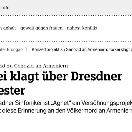
 hilfe
n-anhalt
gewalt gegen frauen
nahost-konflikt
nter Erdoğan
Konzertprojekt zu Genozid an Armeniern: Türkei klagt
ekt zu Genozid an Armeniern
i klagt über Dresdner
ester
sdner Sinfoniker ist „Aghet“ ein Versöhnungsprojek
nt diese Erinnerung an den Völkermord an Armenier