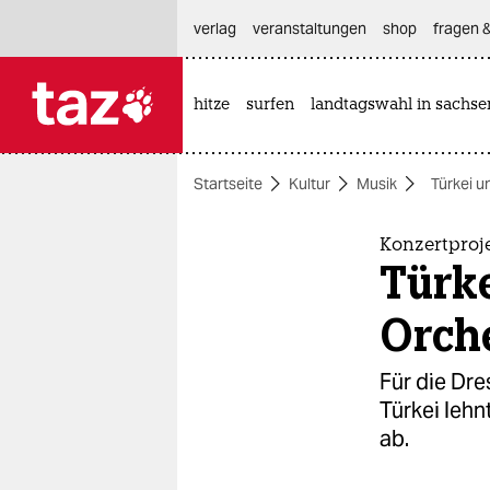
hautnavigation anspringen
hauptinhalt anspringen
footer anspringen
verlag
veranstaltungen
shop
fragen &
hitze
surfen
landtagswahl in sachse

taz zahl ich
taz zahl ich
Startseite
Kultur
Musik
Türkei u
themen
politik
Konzertproj
Türke
öko
Orch
gesellschaft
Für die Dre
kultur
Türkei leh
ab.
sport