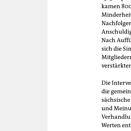
kamen 800.
Minderheit
Nachfolger
Anschuldig
Nach Auffü
sich die S
Mitglieder
verstärkten
Die Interve
die gemein
sächsische
und Meinun
Verhandlun
Werten ent