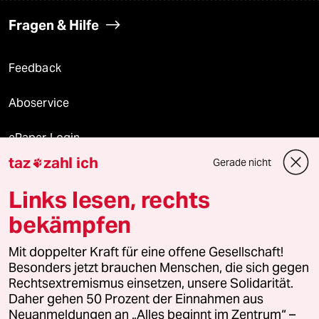
Fragen & Hilfe
Feedback
Aboservice
ePaper Login
taz
zahl ich
Gerade nicht

Downloads für Abonnierende
Links lesen, rechts
bekämpfen
© 2026 taz Verlags und Vertriebs GmbH
Mit doppelter Kraft für eine offene Gesellschaft!
Alle Rechte vorbehalten. Bei rechtlichen Fragen oder für Genehmigungen
wenden Sie sich bitte an
lizenzen@taz.de
Besonders jetzt brauchen Menschen, die sich gegen
Rechtsextremismus einsetzen, unsere Solidarität.
Daher gehen 50 Prozent der Einnahmen aus
Feedback
Redaktionsstatut
Kommune-Richtlinien
KI-
Neuanmeldungen an „Alles beginnt im Zentrum“ –