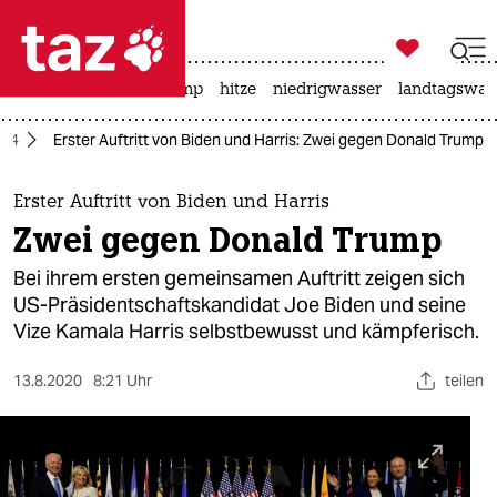

taz zahl ich
katzen
usa unter trump
hitze
niedrigwasser
landtagswahl

taz zahl ich
024
Erster Auftritt von Biden und Harris: Zwei gegen Donald Trump
taz zahl ich
themen
Erster Auftritt von Biden und Harris
Zwei gegen Donald Trump
politik
Bei ihrem ersten gemeinsamen Auftritt zeigen sich
öko
US-Präsidentschaftskandidat Joe Biden und seine
Vize Kamala Harris selbstbewusst und kämpferisch.
gesellschaft
13.8.2020
8:21 Uhr
teilen
kultur
sport