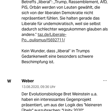
Betreffs „liberal“: „Trump, Rassemblement, AfD,
PiS, Orbán werden von Leuten gewählt, die
sich von der liberalen Demokratie nicht
repräsentiert fühlen. Sie halten gerade das
Liberale für undemokratisch, weil sie selbst
dadurch schlechter wegzukommen glauben als
andere.“
taz.de/Liberale-
Po...pulismus/!5692711/
Kein Wunder, dass „liberal“ in Trumps
Gedankenwelt eine besonders schwere
Beschimpfung ist.
Weber
W
13.08.2020
,
09:36 Uhr
Der Evolutionsbiologe Bret Weinstein u.a.
haben ein interessantes Gegenprojekt
präsentiert, um aus der Logik des "kleineren
Übels" auszubrechen: "Unity 2020"