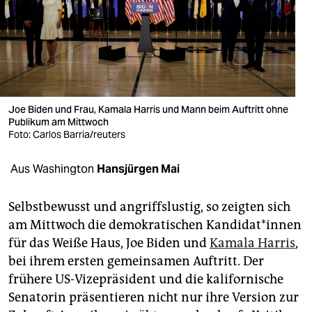
berlin
nord
wahrheit
verlag
Joe Biden und Frau, Kamala Harris und Mann beim Auftritt ohne
Publikum am Mittwoch
verlag
Foto: Carlos Barria/reuters
veranstaltungen
Aus Washington
Hansjürgen Mai
shop
fragen & hilfe
Selbstbewusst und angriffslustig, so zeigten sich
am Mittwoch die demokratischen Kandidat*innen
unterstützen
für das Weiße Haus, Joe Biden und
Kamala Harris
,
bei ihrem ersten gemeinsamen Auftritt. Der
abo
frühere US-Vizepräsident und die kalifornische
genossenschaft
Senatorin präsentieren nicht nur ihre Version zur