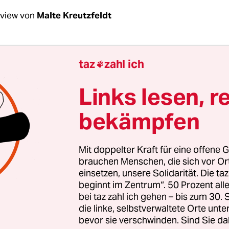
rview von
Malte Kreutzfeldt
Graichen, Ihr Amtsvorgänger Rainer Baake ist s
taz
zahl ich

taatssekretär im Wirtschaftsministerium für die
 der Energiewende verantwortlich. Wie zufrie
Links lesen, r
ner Politik?
bekämpfen
aichen:
Die Leitlinien entscheidet primär der Min
ieht, was im ersten Jahr geschehen ist, dann ist 
Mit doppelter Kraft für eine offene G
auf wir in den Jahren zuvor lange gewartet haben.
brauchen Menschen, die sich vor O
einsetzen, unsere Solidarität. Die ta
 Beschleunigung der Energiewende, sondern ein
beginnt im Zentrum“. 50 Prozent a
en entlang der alten Mindestziele. Aber Deutschl
bei taz zahl ich gehen – bis zum 30
endlich wieder eine aktive Rolle in der Klimapolit
die linke, selbstverwaltete Orte unte
bevor sie verschwinden. Sind Sie da
 es mit den Kohlekraftwerken weitergeht, wird jet