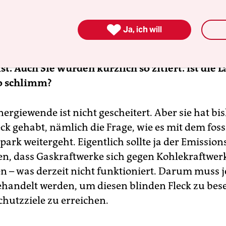
kutiert.

Ja, ich will
bachter halten die Energiewende für gescheite
Ausbaus der Erneuerbaren der deutsche CO
-Aus
2
st. Auch Sie wurden kürzlich so zitiert. Ist die L
so schlimm?
nergiewende ist nicht gescheitert. Aber sie hat bi
ck gehabt, nämlich die Frage, wie es mit dem foss
park weitergeht. Eigentlich sollte ja der Emissio
en, dass Gaskraftwerke sich gegen Kohlekraftwer
n – was derzeit nicht funktioniert. Darum muss j
gehandelt werden, um diesen blinden Fleck zu bes
chutzziele zu erreichen.