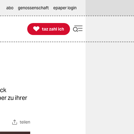
abo
genossenschaft
epaper login

taz zahl ich
taz zahl ich
ick
er zu ihrer
teilen