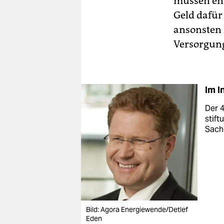
müssen end
Geld dafür
ansonsten 
Versorgung
Im I
Der 4
stift
Sach
Bild: Agora Energiewende/Detlef
Eden