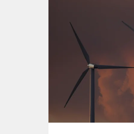
berlin
nord
wahrheit
verlag
verlag
veranstaltungen
shop
fragen & hilfe
unterstützen
abo
genossenschaft