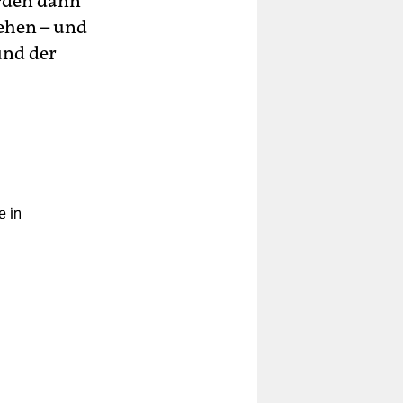
ürden dann
tehen – und
und der
e in