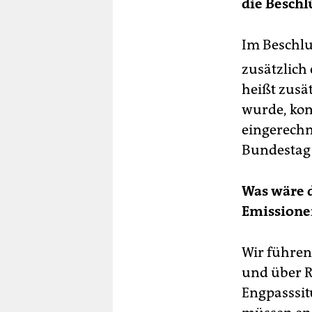
die Beschl
Im Beschlu
zusätzlich
heißt zusä
wurde, ko
eingerechne
Bundestag v
Was wäre d
Emissione
Wir führen
und über R
Engpasssit