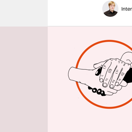
epaper login
Inte
taz: Herr 
Jahr als S
Umsetzung
Sie mit sei
Patrick Gr
wenn man s
dabei, wor
zwar keine
Weiterfahr
in Brüssel 
Frage, wie