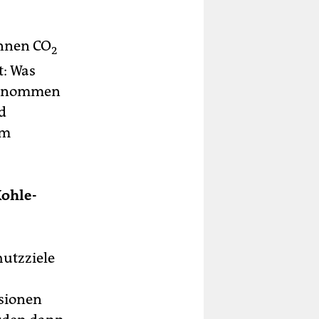
onnen CO
2
t: Was
ngenommen
d
im
Kohle-
hutzziele
ssionen