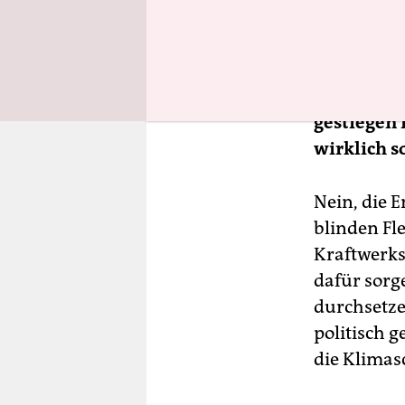
endlich dis
Manche Beo
trotz des 
gestiegen i
wirklich 
Nein, die E
blinden Fle
Kraftwerks
dafür sorg
durchsetze
politisch 
die Klimas