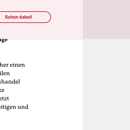
Schon dabei!
rt, weil
stoß
age
sher einen
ilen
nshandel
ke
etzt
eitigen und