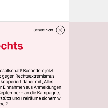
eit einem
Gerade nicht
den sind
echts
ister. Aber
einiges
esellschaft! Besonders jetzt
 So gab es
rt gegen Rechtsextremismus
z kooperiert daher mit „Alles
ller Einnahmen aus Anmeldungen
and spielt
. September – an die Kampagne,
ik. Und die
rstützt und Freiräume sichern will,
bei?
zt auch