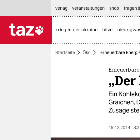
hautnavigation anspringen
hauptinhalt anspringen
footer anspringen
verlag
veranstaltungen
shop
fragen &
krieg in der ukraine
hitze
niedrigwa

taz zahl ich
taz zahl ich
Startseite
Öko
Erneuerbare Energie
themen
politik
Erneuerbare
„Der
öko
Ein Kohleko
gesellschaft
Graichen, D
Zusage steht
kultur
sport
19.12.2014
8:2