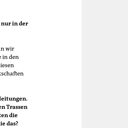
nur in der
nn wir
e in den
iesen
kschaften
leitungen.
en Trassen
ten die
ie das?