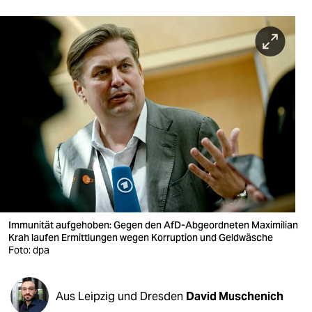
berlin
nord
wahrheit
verlag
verlag
veranstaltungen
shop
fragen & hilfe
Immunität aufgehoben: Gegen den AfD-Abgeordneten Maximilian
unterstützen
Krah laufen Ermittlungen wegen Korruption und Geldwäsche
Foto: dpa
abo
genossenschaft
Aus Leipzig und Dresden
David Muschenich