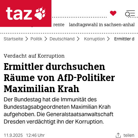

taz zahl ich
hitze
niedrigwasser
rente
landtagswahl in sachsen-anhalt

taz zahl ich
Startseite
Politik
Deutschland
Korruption
Ermittler d
taz zahl ich
themen
Verdacht auf Korruption
Ermittler durchsuchen
politik
Räume von AfD-Politiker
öko
Maximilian Krah
gesellschaft
Der Bundestag hat die Immunität des
Bundestagsabgeordneten Maximilian Krah
kultur
aufgehoben. Die Generalstaatsanwaltschaft
Dresden verdächtigt ihn der Korruption.
sport
11.9.2025
12:46 Uhr
teilen