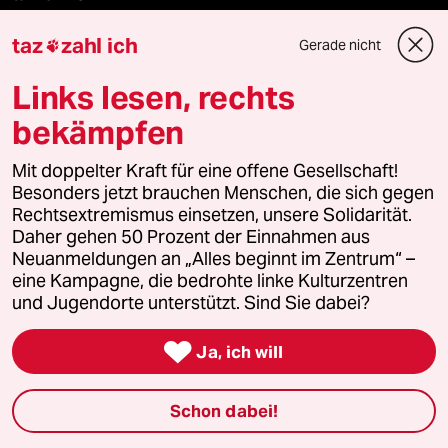
taz
zahl ich
taz lab Infobrief
Gerade nicht

Links lesen, rechts
bekämpfen
Veranstaltungen
Mit doppelter Kraft für eine offene Gesellschaft!
Besonders jetzt brauchen Menschen, die sich gegen
Demnächst
Rechtsextremismus einsetzen, unsere Solidarität.
Daher gehen 50 Prozent der Einnahmen aus
Vor Ort
Neuanmeldungen an „Alles beginnt im Zentrum“ –
eine Kampagne, die bedrohte linke Kulturzentren
Live im Stream
und Jugendorte unterstützt. Sind Sie dabei?
Vergangene

Ja, ich will
taz lab 2027
Schon dabei!