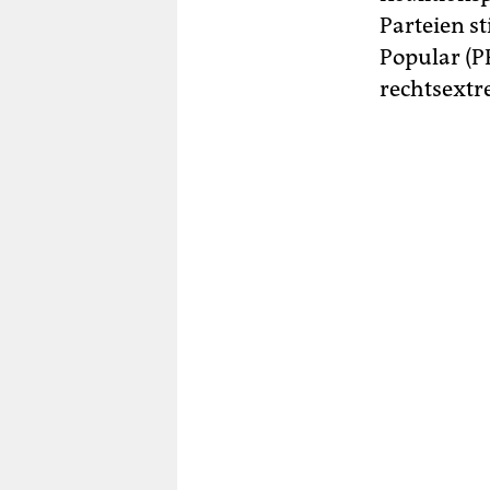
Parteien s
Popular (P
rechtsext