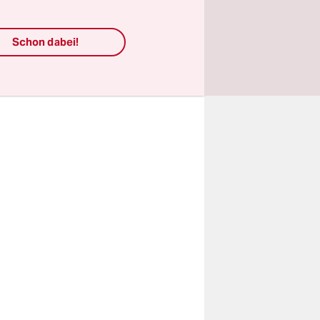
tatur.
nco
Schon dabei!
Stiftung
dessen Erbe