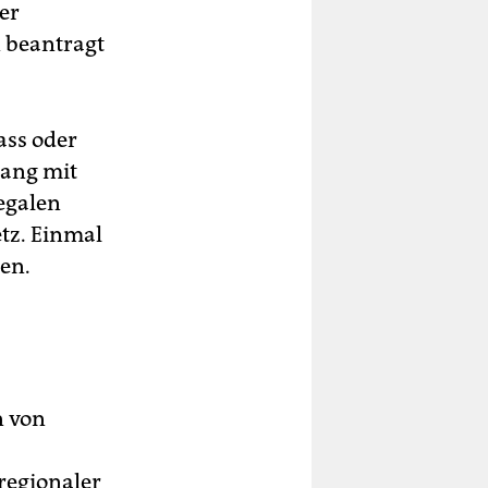
er
 beantragt
ass oder
hang mit
egalen
tz. Einmal
en.
n von
 regionaler