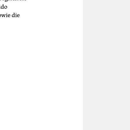
ido
owie die