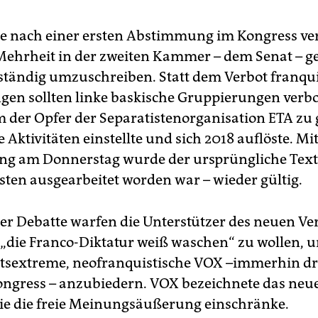
te nach einer ersten Abstimmung im Kongress v
 Mehrheit in der zweiten Kammer – dem Senat – ge
lständig umzuschreiben. Statt dem Verbot franqui
gen sollten linke baskische Gruppierungen verb
 der Opfer der Separatistenorganisation ETA zu
le Aktivitäten einstellte und sich 2018 auflöste. Mi
 am Donnerstag wurde der ursprüngliche Text 
isten ausgearbeitet worden war – wieder gültig.
r Debatte warfen die Unterstützer des neuen Ve
, „die Franco-Diktatur weiß waschen“ zu wollen, u
htsextreme, neofranquistische VOX –immerhin dri
ongress – anzubiedern. VOX bezeichnete das neue
die die freie Meinungsäußerung einschränke.