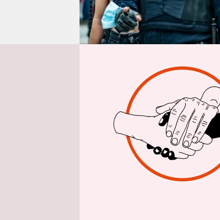
epaper login
Aus 
Das spanis
eine Refor
verabschie
Gruppierun
verherrlic