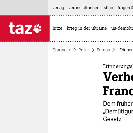
hautnavigation anspringen
hauptinhalt anspringen
footer anspringen
verlag
veranstaltungen
shop
fragen &
hitze
krieg in der ukraine
us-demokr

taz zahl ich
taz zahl ich
Startseite
Politik
Europa
Erinner
themen
politik
Erinnerungs
Verhe
öko
Fran
gesellschaft
Dem frühere
kultur
„Demütigun
Gesetz.
sport