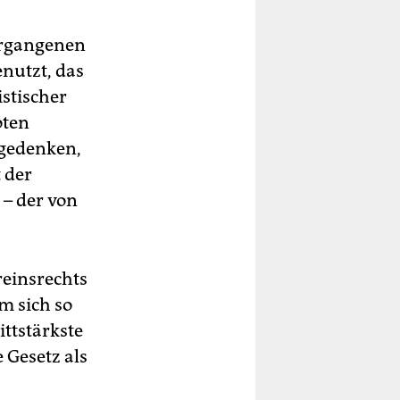
ergangenen
nutzt, das
stischer
oten
 gedenken,
t der
– der von
reinsrechts
m sich so
ttstärkste
 Gesetz als