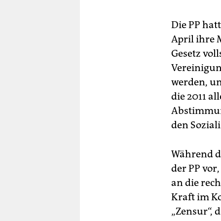
Die PP hat
April ihre
Gesetz vol
Vereinigun
werden, um
die 2011 al
Abstimmung
den Sozial
Während de
der PP vor
an die rec
Kraft im K
„Zensur“, 