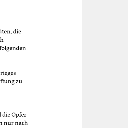
ten, die
ch
ffolgenden
Krieges
iftung zu
 die Opfer
nn nur nach