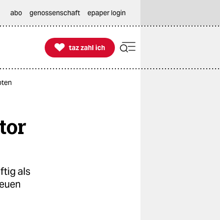
abo
genossenschaft
epaper login

taz zahl ich
taz zahl ich
oten
tor
tig als
neuen