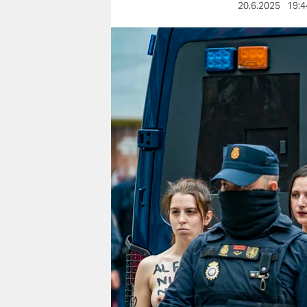
berlin
20.6.2025
19:4
nord
wahrheit
verlag
verlag
veranstaltungen
shop
fragen & hilfe
unterstützen
abo
genossenschaft