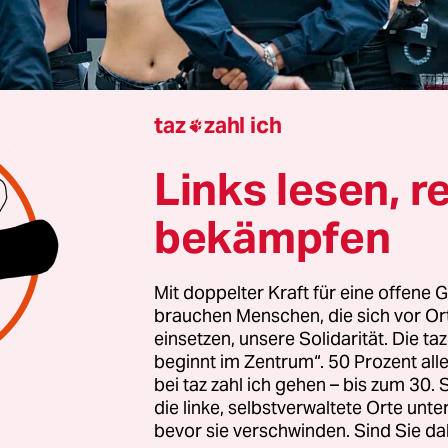
taz
zahl ich

Links lesen, r
Madrid
Reiner Wandler
bekämpfen
Mit doppelter Kraft für eine offene G
che Parlament – der Kongress – hat am Donnerst
brauchen Menschen, die sich vor O
m des Gesetzes zur Regelung des Vereinsrechts
einsetzen, unsere Solidarität. Die ta
det. Damit können jetzt Organisationen und
beginnt im Zentrum“. 50 Prozent a
bei taz zahl ich gehen – bis zum 30
gen aufgelöst werden, die das Franco-Regime
die linke, selbstverwaltete Orte unte
hen.
bevor sie verschwinden. Sind Sie da