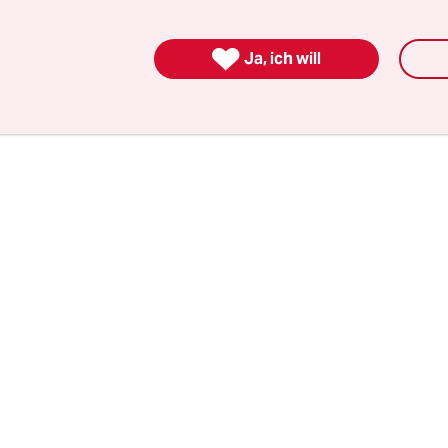
künftig als „Demütigung“ der Opfer der Franco-Dik
n wird davon die Nationale Stiftung Francisco Fra

Ja, ich will
ein, die bisher alle steuerlichen Privilegien einer 
 dem 1975 verstorbenen Diktator gedenkt sowie 