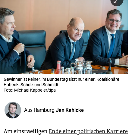
berlin
nord
wahrheit
verlag
verlag
veranstaltungen
shop
Gewinner ist keiner, im Bundestag sitzt nur einer: Koalitionäre
Habeck, Scholz und Schmidt
fragen & hilfe
Foto: Michael Kappeler/dpa
unterstützen
Aus Hamburg
Jan Kahlcke
abo
genossenschaft
Am einstweiligen
Ende einer politischen Karriere