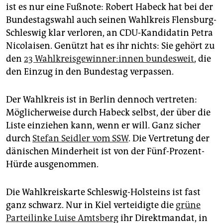
epaper login
ist es nur eine Fußnote: Robert Habeck hat bei der
Bundestagswahl auch seinen Wahlkreis Flensburg-
Schleswig klar verloren, an CDU-Kandidatin Petra
Nicolaisen. Genützt hat es ihr nichts: Sie gehört zu
den
23 Wahl­kreis­ge­win­ne­r:in­nen bundesweit
, die
den Einzug in den Bundestag verpassen.
Der Wahlkreis ist in Berlin dennoch vertreten:
Möglicherweise durch Habeck selbst, der über die
Liste einziehen kann, wenn er will. Ganz sicher
durch
Stefan Seidler vom SSW
. Die Vertretung der
dänischen Minderheit ist von der Fünf-Prozent-
Hürde ausgenommen.
Die Wahlkreiskarte Schleswig-Holsteins ist fast
ganz schwarz. Nur in Kiel verteidigte die
grüne
Parteilinke Luise Amtsberg
ihr Direktmandat, in