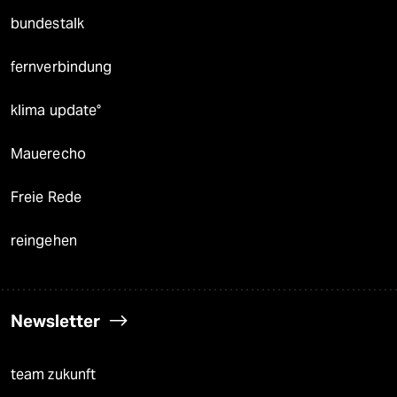
bundestalk
fernverbindung
klima update°
Mauerecho
Freie Rede
reingehen
Newsletter
team zukunft