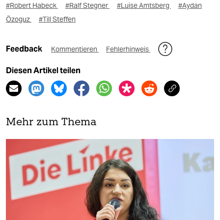
#Robert Habeck
#Ralf Stegner
#Luise Amtsberg
#Aydan
Özoguz
#Till Steffen
Feedback
Kommentieren
Fehlerhinweis
Diesen Artikel teilen
Mehr zum Thema