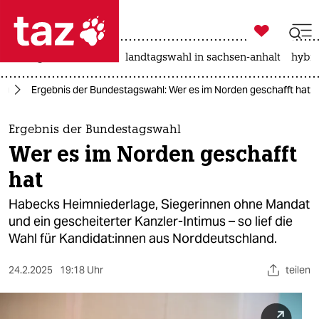

taz zahl ich
niedrigwasser
rente
landtagswahl in sachsen-anhalt
hybri

taz zahl ich
rg
Ergebnis der Bundestagswahl: Wer es im Norden geschafft hat
taz zahl ich
themen
Ergebnis der Bundestagswahl
Wer es im Norden geschafft
politik
hat
öko
Habecks Heimniederlage, Siegerinnen ohne Mandat
und ein gescheiterter Kanzler-Intimus – so lief die
gesellschaft
Wahl für Kan­di­da­t:in­nen aus Norddeutschland.
kultur
24.2.2025
19:18 Uhr
teilen
sport